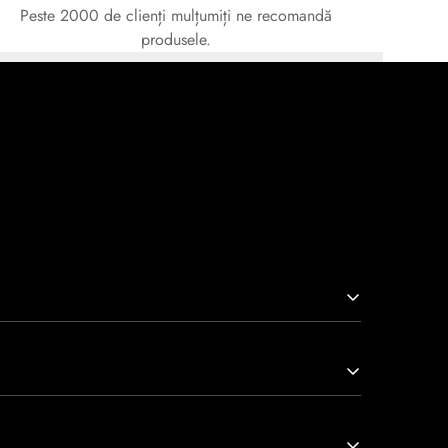
Peste 2000 de clienți mulțumiți ne recomandă
produsele.
arcă prin tradiție, maestrie și angajament față de
viață nu doar pantofi, ci opere de artă care transcend