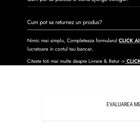
Se poate achita cu cardul online dar si numerar la liv
Cum pot sa returnez un produs?
predare la
Easybox-ul Emag.
Cosul de livrare
este 15 lei pentru o comanda mai mi
Nimic mai simplu, Completeaza formularul
CLICK AI
lucratoare in contul tau bancar
.
Citeste toti mai multe despre Livrare & Retur ->
CLICK
EVALUAREA ME