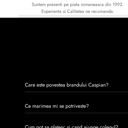
Suntem prezenti pe piata romaneasca din 1992.
Experienta si Calitatea ne recomanda.
Care este povestea brandului Caspian?
Caspian este un brand romanesc infiintat in 1992. Cu 
Ce marimea mi se potriveste?
satisfacția clienților.Fiecare pereche de încălțăminte
trecerea timpului.
Consulta ghidul de marime de mai jos.
Cum pot sa platesc si cand ajunge colegul?