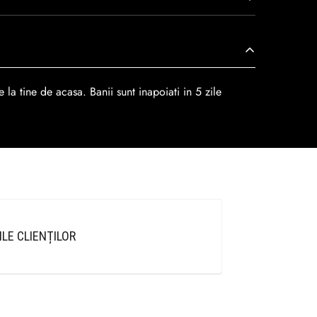
r
dar se poate alege cand finalzati comanda si
 la tine de acasa. Banii sunt inapoiati in 5 zile
ILE CLIENȚILOR