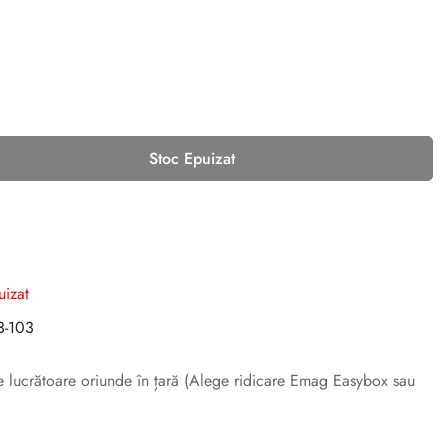
Stoc Epuizat
uizat
-103
ile lucrătoare oriunde în țară (Alege ridicare Emag Easybox sau