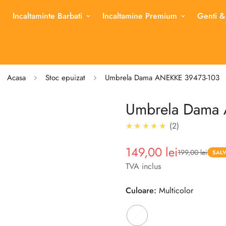
Incaltaminte Barbati
Incaltamine Premium
Genti &
Acasa
Stoc epuizat
Umbrela Dama ANEKKE 39473-103
Umbrela Dama
5.0
★★★★★
2
149,00 lei
199,00 lei
Pret
Pret
SALV
redus
TVA inclus
Culoare:
Multicolor