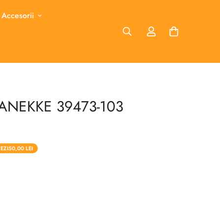
 Accesorii
 ANEKKE 39473-103
EZI
50,00 LEI