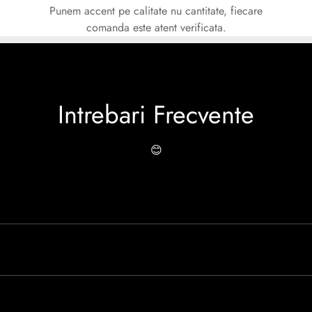
Punem accent pe calitate nu cantitate, fiecare
comanda este atent verificata.
Intrebari Frecvente
😊
o experiență de peste 30 de ani în industria modei, Caspian se rem
 Caspian este creată cu mândrie de meșteri pricepuți, care aduc la 