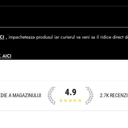
rare. In medie livrarea dureaza
1-2 zile
lucratoare prin
GLS Courie
ca de 390 lei si Gratuit pentru o comanda de peste 390 lei.
CI
,
impacheteaza produsul iar curierul va veni sa il ridice direct de
 AICI
4.9
DIE A MAGAZINULUI
2.7K
RECENZI
★★★★★