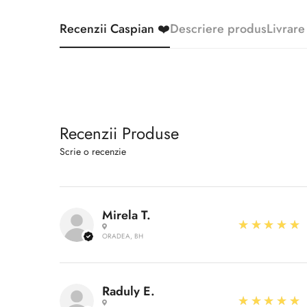
Recenzii Caspian ❤️
Descriere produs
Livrare
Recenzii Produse
Scrie o recenzie
Mirela T.
5
★★★★★
ORADEA, BH
Raduly E.
5
★★★★★