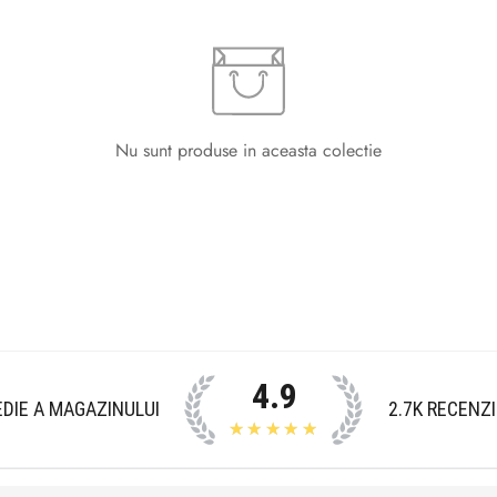
Nu sunt produse in aceasta colectie
Confirm your age
Are you 18 years old or older?
No, I'm not
Yes, I am
4.9
DIE A MAGAZINULUI
2.7K
RECENZI
★★★★★