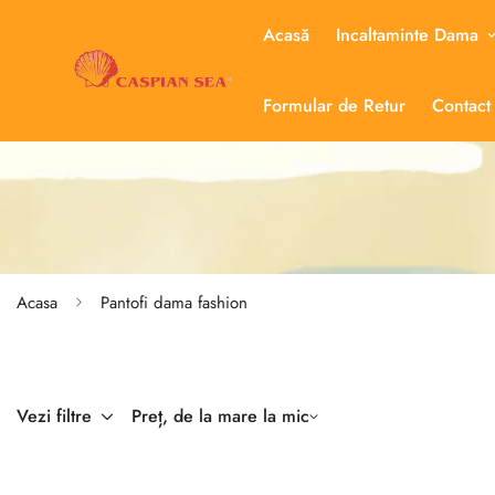
Acasă
Incaltaminte Dama
Formular de Retur
Contact
Acasa
Pantofi dama fashion
Vezi filtre
Preț, de la mare la mic