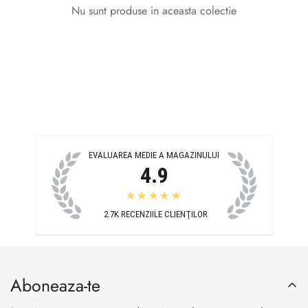
Nu sunt produse in aceasta colectie
Confirm your age
Are you 18 years old or older?
EVALUAREA MEDIE A MAGAZINULUI
4.9
No, I'm not
Yes, I am
★★★★★
2.7K
RECENZIILE CLIENȚILOR
Aboneaza-te