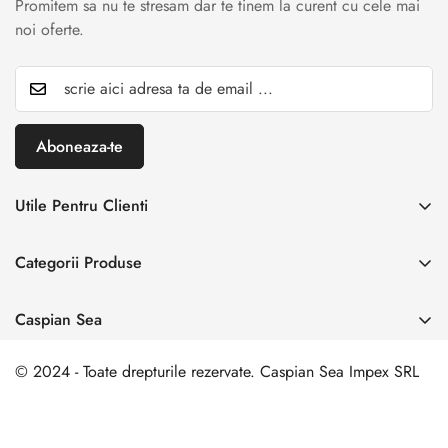
Promitem sa nu te stresam dar te tinem la curent cu cele mai
noi oferte.
Aboneaza-te
Utile Pentru Clienti
INREGISTREAZA RETUR
Categorii Produse
Creaza cont
Acasă
Autentificare cont
Caspian Sea
Incaltaminte Dama
Livrare & Retur
Adresa:
Spl. Unirii nr. 160, Sector 4, Bucuresti
Incaltaminte Barbati
© 2024 - Toate drepturile rezervate. Caspian Sea Impex SRL
Contact
0 729 006 003
Incaltamine Premium
comanda@caspiansea.ro
Termeni si conditii
Politica de confidentialitate
ANPC
SOL
Genti & Accesorii