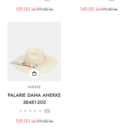
159,00 lei
149,00 lei
179,00 lei
179,00 lei
Pret
Pret
Pret
Pret
redus
redus
ANEKKE
PALARIE DAMA ANEKKE
38481-202
★★★★★
0
159,00 lei
179,00 lei
Pret
Pret
redus