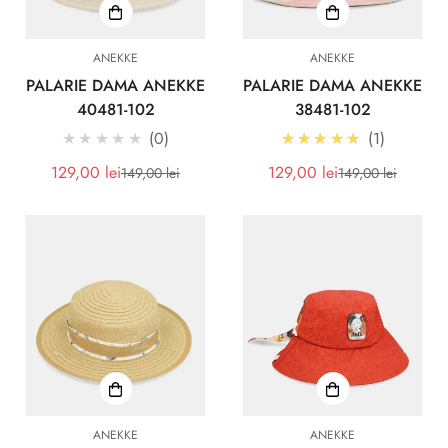
ANEKKE
ANEKKE
PALARIE DAMA ANEKKE
PALARIE DAMA ANEKKE
40481-102
38481-102
5.0
★★★★★
0
★★★★★
1
129,00 lei
129,00 lei
149,00 lei
149,00 lei
Pret
Pret
Pret
Pret
redus
redus
ANEKKE
ANEKKE