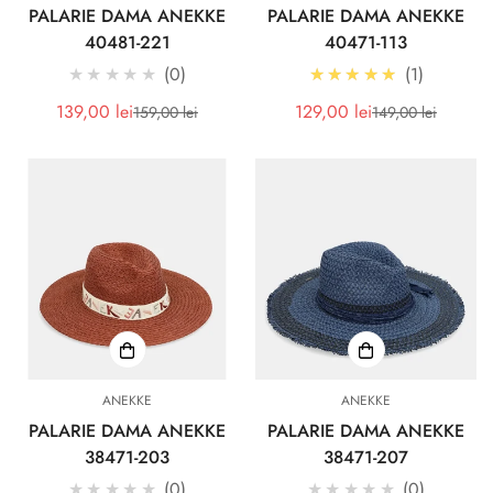
PALARIE DAMA ANEKKE
PALARIE DAMA ANEKKE
40481-221
40471-113
5.0
★★★★★
0
★★★★★
1
139,00 lei
129,00 lei
159,00 lei
149,00 lei
Pret
Pret
Pret
Pret
redus
redus
Confirm your age
Are you 18 years old or older?
ANEKKE
ANEKKE
PALARIE DAMA ANEKKE
PALARIE DAMA ANEKKE
38471-203
38471-207
No, I'm not
Yes, I am
★★★★★
0
★★★★★
0