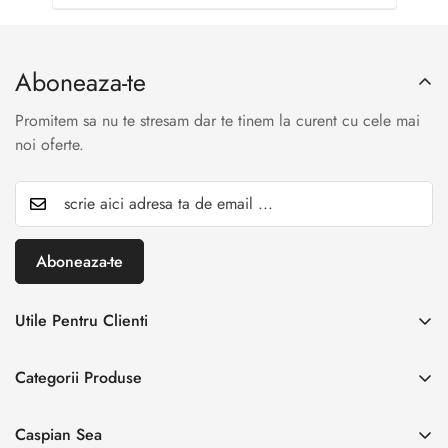
Aboneaza-te
Promitem sa nu te stresam dar te tinem la curent cu cele mai
noi oferte.
Aboneaza-te
Utile Pentru Clienti
INREGISTREAZA RETUR
Categorii Produse
Creaza cont
Acasă
Autentificare cont
Caspian Sea