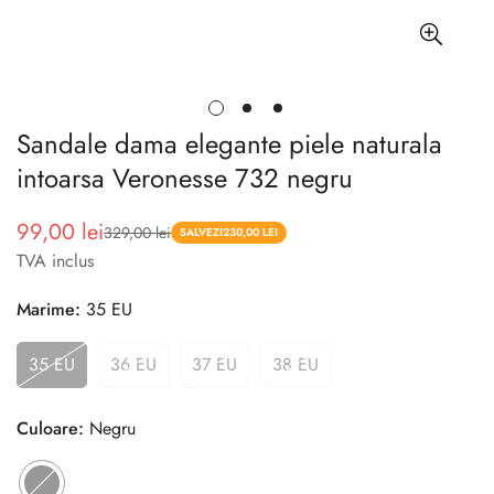
Sandale dama elegante piele naturala
intoarsa Veronesse 732 negru
99,00 lei
329,00 lei
Pret
Pret
SALVEZI
230,00 LEI
TVA inclus
redus
Marime:
35 EU
35 EU
36 EU
37 EU
38 EU
Culoare:
Negru