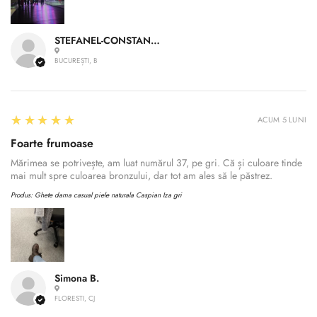
STEFANEL-CONSTANTIN A.
BUCUREȘTI, B
5
★★★★★
ACUM 5 LUNI
Foarte frumoase
Mărimea se potrivește, am luat numărul 37, pe gri. Că și culoare tinde
mai mult spre culoarea bronzului, dar tot am ales să le păstrez.
Produs:
Ghete dama casual piele naturala Caspian Iza gri
Simona B.
FLORESTI, CJ