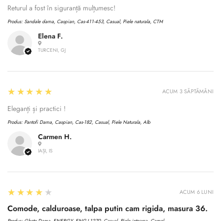
Returul a fost în siguranță mulțumesc!
Produs:
Sandale dama, Caspian, Cas-411-453, Casual, Piele naturala, CTM
Elena F.
TURCENI, GJ
5
★★★★★
ACUM 3 SĂPTĂMÂNI
Eleganți și practici !
Produs:
Pantofi Dama, Caspian, Cas-182, Casual, Piele Naturala, Alb
Carmen H.
IAȘI, IS
4
★★★★★
ACUM 6 LUNI
Comode, calduroase, talpa putin cam rigida, masura 36.
Produs:
Ghete Dama, ENERGY, ENG-I 1270, Casual, Piele intoarsa, Camel