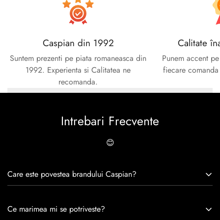
Caspian din 1992
Calitate în
Suntem prezenti pe piata romaneasca din
Punem accent pe c
1992. Experienta si Calitatea ne
fiecare comanda e
recomanda.
Intrebari Frecvente
😊
Care este povestea brandului Caspian?
Caspian este un brand romanesc infiintat in 1992. Cu o
Ce marimea mi se potriveste?
experiență de peste 30 de ani în industria modei, Caspian se