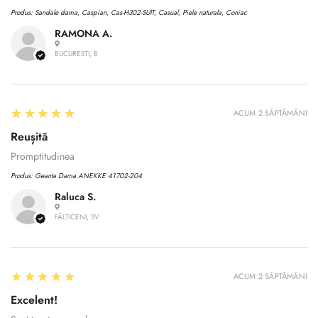
Produs:
Sandale dama, Caspian, Cas-H302-SUIT, Casual, Piele naturala, Coniac
RAMONA A.
BUCURESTI, B
5
★★★★★
ACUM 2 SĂPTĂMÂNI
Reușită
Promptitudinea
Produs:
Geanta Dama ANEKKE 41702-204
Raluca S.
FĂLTICENI, SV
Confirm your age
5
★★★★★
Are you 18 years old or older?
ACUM 2 SĂPTĂMÂNI
Excelent!