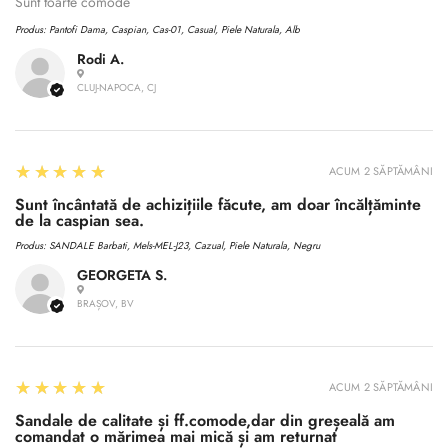
No, I'm not
Yes, I am
Sunt toarte comode
Produs:
Pantofi Dama, Caspian, Cas-01, Casual, Piele Naturala, Alb
Rodi A.
CLUJ-NAPOCA, CJ
5
★★★★★
ACUM 2 SĂPTĂMÂNI
Sunt încântată de achizițiile făcute, am doar încălțăminte
de la caspian sea.
Produs:
SANDALE Barbati, Mels-MEL-J23, Cazual, Piele Naturala, Negru
GEORGETA S.
BRAȘOV, BV
5
★★★★★
ACUM 2 SĂPTĂMÂNI
Sandale de calitate și ff.comode,dar din greșeală am
comandat o mărimea mai mică și am returnat