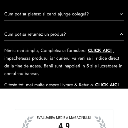
remarcă prin tradiție, maestrie și angajament față de
Consulta ghidul de marime de mai jos.
satisfacția clienților.Fiecare pereche de încălțăminte Caspian
Cum pot sa platesc si cand ajunge colegul?
este creată cu mândrie de meșteri pricepuți, care aduc la
viață nu doar pantofi, ci opere de artă care transcend
Se poate achita cu cardul online dar si numerar la livrare. In
Cum pot sa returnez un produs?
trecerea timpului.
medie livrarea dureaza
1-2 zile
lucratoare prin
GLS Courier
dar se poate alege cand finalzati comanda si predare la
Nimic mai simplu, Completeaza formularul
CLICK AICI
,
Easybox-ul Emag.
impacheteaza produsul iar curierul va veni sa il ridice direct
Cosul de livrare
este 15 lei pentru o comanda mai mica de
de la tine de acasa. Banii sunt inapoiati in 5 zile lucratoare in
390 lei si Gratuit pentru o comanda de peste 390 lei.
contul tau bancar
.
Citeste toti mai multe despre Livrare & Retur ->
CLICK AICI
EVALUAREA MEDIE A MAGAZINULUI
4.9