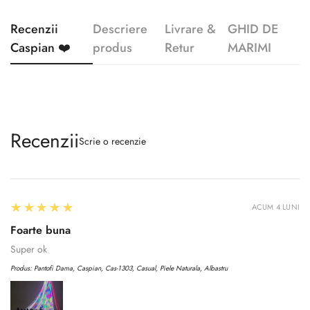
Recenzii
Descriere
Livrare &
GHID DE
Caspian ❤️
produs
Retur
MARIMI
Recenzii
Scrie o recenzie
5
★★★★★
ACUM 4 LUNI
Foarte buna
Super ok
Produs:
Pantofi Dama, Caspian, Cas-1303, Casual, Piele Naturala, Albastru