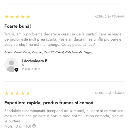
5
★★★★★
ACUM 2 SĂPTĂMÂNI
Foarte bună!
Totuși, am o problemă deoarece curelușa de la pantofi care se leagă
pe picior este mult prea scurtă. Peste zi, dacă mi se umflă picioarele
acea curelușă nu mă mai ajunge. Ce aș putea să fac?
Produs:
Pantofi Dama, Caspian, Cas-182, Casual, Piele Naturala, Negru
Lăcrămioara B.
POPRICANI, IS
5
★★★★★
ACUM 3 SĂPTĂMÂNI
Expediere rapida, produs frumos si comod
Sandalele sunt minunate, incepand de la model, culoare si comoditate.
Masura este cea pe care o port in mod normal, talpa comoda, placute
la purtare.
Nota 10 din 10! 😊