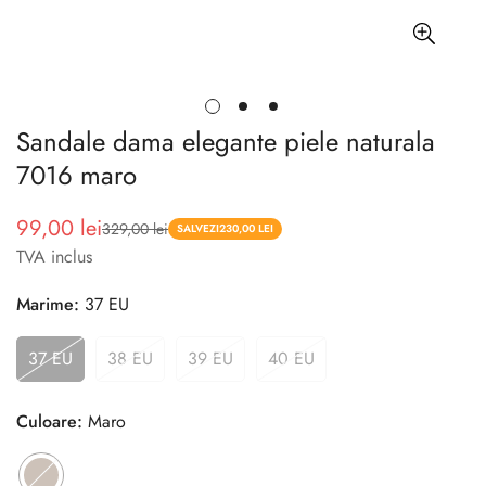
Sandale dama elegante piele naturala
7016 maro
99,00 lei
329,00 lei
Pret
Pret
SALVEZI
230,00 LEI
TVA inclus
redus
Marime:
37 EU
37 EU
38 EU
39 EU
40 EU
Culoare:
Maro