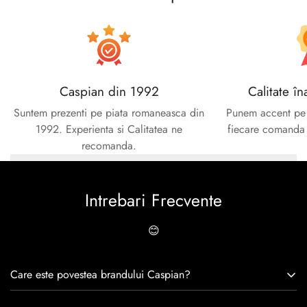
No, I'm not
Yes, I am
Caspian din 1992
Calitate în
Suntem prezenti pe piata romaneasca din
Punem accent pe c
1992. Experienta si Calitatea ne
fiecare comanda e
recomanda.
Intrebari Frecvente
😊
Care este povestea brandului Caspian?