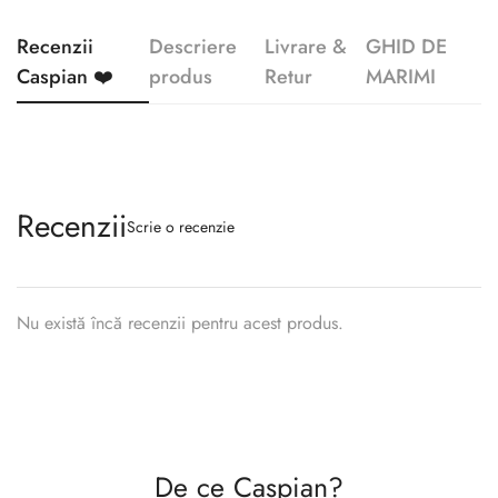
Recenzii
Descriere
Livrare &
GHID DE
Caspian ❤️
produs
Retur
MARIMI
Recenzii
Scrie o recenzie
Nu există încă recenzii pentru acest produs.
Confirm your age
Are you 18 years old or older?
De ce Caspian?