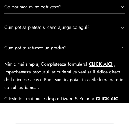
Caspian este un brand romanesc infiintat in 1992. Cu o
Ce marimea mi se potriveste?
experiență de peste 30 de ani în industria modei, Caspian se
remarcă prin tradiție, maestrie și angajament față de
Consulta ghidul de marime de mai jos.
satisfacția clienților.Fiecare pereche de încălțăminte Caspian
Cum pot sa platesc si cand ajunge colegul?
este creată cu mândrie de meșteri pricepuți, care aduc la
viață nu doar pantofi, ci opere de artă care transcend
Se poate achita cu cardul online dar si numerar la livrare. In
Cum pot sa returnez un produs?
trecerea timpului.
medie livrarea dureaza
1-2 zile
lucratoare prin
GLS Courier
dar se poate alege cand finalzati comanda si predare la
Nimic mai simplu, Completeaza formularul
CLICK AICI
,
Easybox-ul Emag.
impacheteaza produsul iar curierul va veni sa il ridice direct
Cosul de livrare
este 15 lei pentru o comanda mai mica de
de la tine de acasa. Banii sunt inapoiati in 5 zile lucratoare in
390 lei si Gratuit pentru o comanda de peste 390 lei.
contul tau bancar
.
Citeste toti mai multe despre Livrare & Retur ->
CLICK AICI