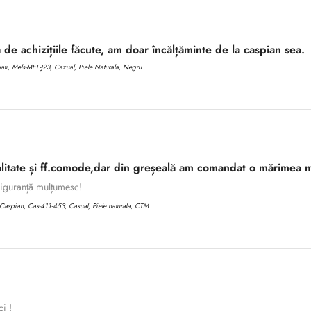
 de achizițiile făcute, am doar încălțăminte de la caspian sea.
i, Mels-MEL-J23, Cazual, Piele Naturala, Negru
litate și ff.comode,dar din greșeală am comandat o mărimea m
 siguranță mulțumesc!
aspian, Cas-411-453, Casual, Piele naturala, CTM
ci !