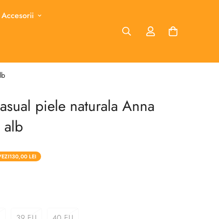
 Accesorii
lb
sual piele naturala Anna
 alb
VEZI
130,00 LEI
U
39 EU
40 EU