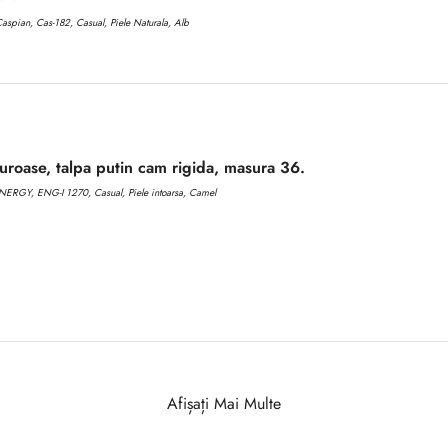
aspian, Cas-182, Casual, Piele Naturala, Alb
roase, talpa putin cam rigida, masura 36.
ERGY, ENG-I 1270, Casual, Piele intoarsa, Camel
Afișați Mai Multe