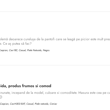
lemă deoarece curelușa de la pantofi care se leagă pe picior este mult prea
. Ce aș putea să fac?
aspian, Cas-182, Casual, Piele Naturala, Negru
ida, produs frumos si comod
inunate, incepand de la model, culoare si comoditate. Masura este cea pe ca
Confirm your age
😊
aspian, Cas-H302-SUIT, Casual, Piele naturala, Coniac
Are you 18 years old or older?