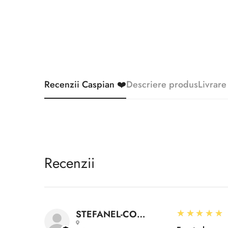
Recenzii Caspian ❤️
Descriere produs
Livrare
Recenzii
5
★★★★★
STEFANEL-CONSTANTIN A.