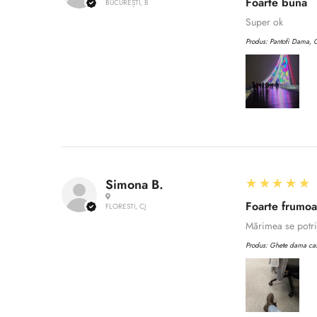
Foarte buna
BUCUREȘTI, B
Super ok
Produs:
Pantofi Dama, C
5
★★★★★
Simona B.
Foarte frumo
FLORESTI, CJ
Mărimea se potriv
Produs:
Ghete dama casu