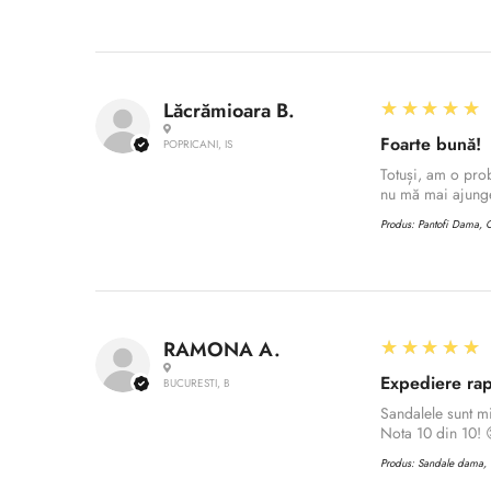
5
★★★★★
Lăcrămioara B.
Foarte bună!
POPRICANI, IS
Totuși, am o prob
nu mă mai ajunge
Produs:
Pantofi Dama, C
5
★★★★★
RAMONA A.
Expediere rap
BUCURESTI, B
Sandalele sunt m
Nota 10 din 10! 
Produs:
Sandale dama, C