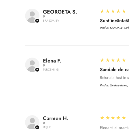
5
★★★★★
GEORGETA S.
Sunt încântată
BRAȘOV, BV
Produs:
SANDALE Barbat
5
★★★★★
Elena F.
Sandale de ca
TURCENI, GJ
Returul a fost în
Produs:
Sandale dama, C
5
★★★★★
Carmen H.
Eleganți și practi
IAȘI, IS