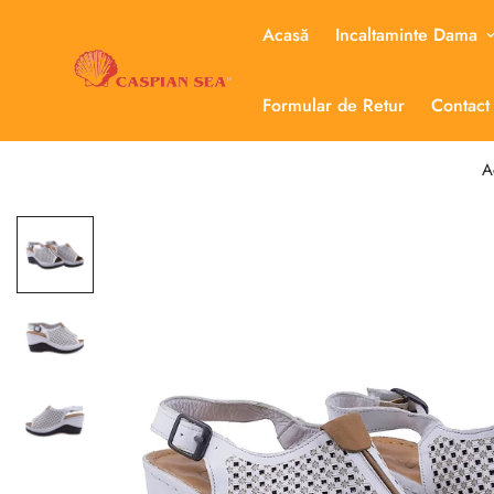
Acasă
Incaltaminte Dama
Formular de Retur
Contact
A