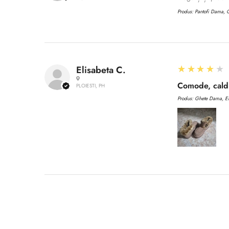
Produs:
Pantofi Dama, C
4
★★★★★
Elisabeta C.
Comode, caldu
PLOIESTI, PH
Produs:
Ghete Dama, EN