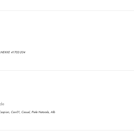
No, I'm not
Yes, I am
ANEKKE 41702-204
ode
aspian, Cas-01, Casual, Piele Naturala, Alb