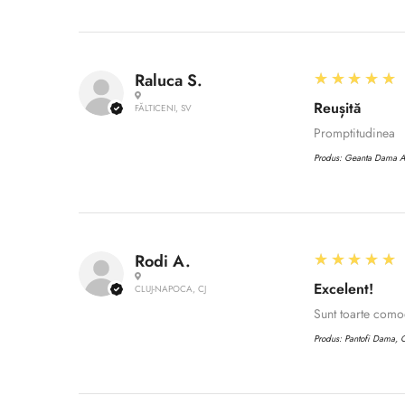
5
★★★★★
Raluca S.
Reușită
FĂLTICENI, SV
Promptitudinea
Produs:
Geanta Dama 
5
★★★★★
Rodi A.
Excelent!
CLUJ-NAPOCA, CJ
Sunt toarte com
Produs:
Pantofi Dama, C