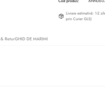
Cod produs:
ANN06-07
Livrare estimativă: 1-2 z
prin Curier GLS)
 & Retur
GHID DE MARIMI