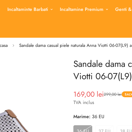
Incaltaminte Barbati
Incaltamine Premium
Genti &
casa
Sandale dama casual piele naturala Anna Viotti 06-07(L9) a
Sandale dama ca
Viotti 06-07(L9)
169,00 lei
299,00 lei
Pret
Pret
SAL
redus
TVA inclus
Marime:
36 EU
36 EU
37 EU
38 E