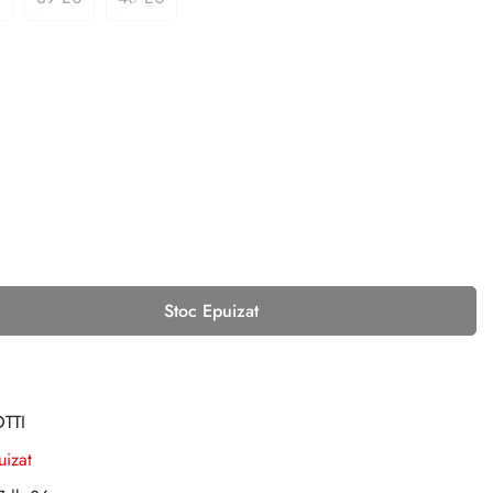
Stoc Epuizat
TTI
uizat