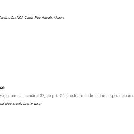
aspian, Cas-1303, Casual, Piele Naturala, Albastru
ase
ește, am luat numărul 37, pe gri. Că și culoare tinde mai mult spre culoarea 
al piele naturala Caspian Iza gri