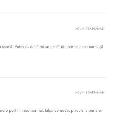
ACUM 2 SĂPTĂMÂNI
 scurtă. Peste zi, dacă mi se umflă picioarele acea curelușă
ACUM 3 SĂPTĂMÂNI
re o port in mod normal, talpa comoda, placute la purtare.