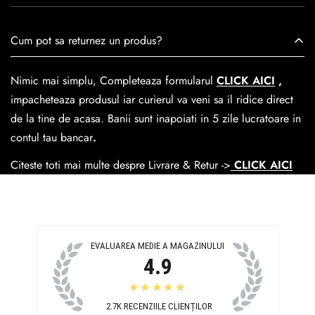
este creată cu mândrie de meșteri pricepuți, care aduc la
viață nu doar pantofi, ci opere de artă care transcend
Se poate achita cu cardul online dar si numerar la livrare. In
Cum pot sa returnez un produs?
trecerea timpului.
medie livrarea dureaza
1-2 zile
lucratoare prin
GLS Courier
dar se poate alege cand finalzati comanda si predare la
Nimic mai simplu, Completeaza formularul
CLICK AICI
,
Easybox-ul Emag.
impacheteaza produsul iar curierul va veni sa il ridice direct
Cosul de livrare
este 15 lei pentru o comanda mai mica de
de la tine de acasa. Banii sunt inapoiati in 5 zile lucratoare in
390 lei si Gratuit pentru o comanda de peste 390 lei.
contul tau bancar
.
Citeste toti mai multe despre Livrare & Retur ->
CLICK AICI
EVALUAREA MEDIE A MAGAZINULUI
4.9
★★★★★
2.7K
RECENZIILE CLIENȚILOR