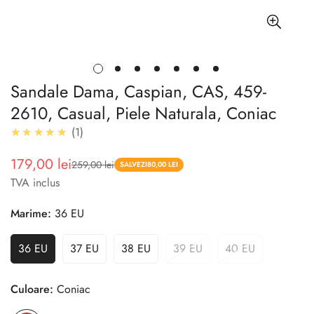
Sandale Dama, Caspian, CAS, 459-
2610, Casual, Piele Naturala, Coniac
5.0
★★★★★
1
179,00 lei
259,00 lei
Pret
Pret
SALVEZI
80,00 LEI
TVA inclus
redus
Marime:
36 EU
36 EU
37 EU
38 EU
39 EU
40 EU
Culoare:
Coniac