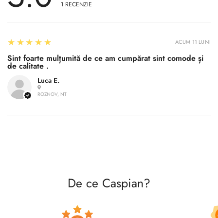
1
RECENZIE
5
★★★★★
ACUM 11 LUNI
Confirm your age
Sint foarte mulțumită de ce am cumpărat sint comode și
de calitate .
Are you 18 years old or older?
Luca E.
ROZNOV, NT
No, I'm not
Yes, I am
De ce Caspian?