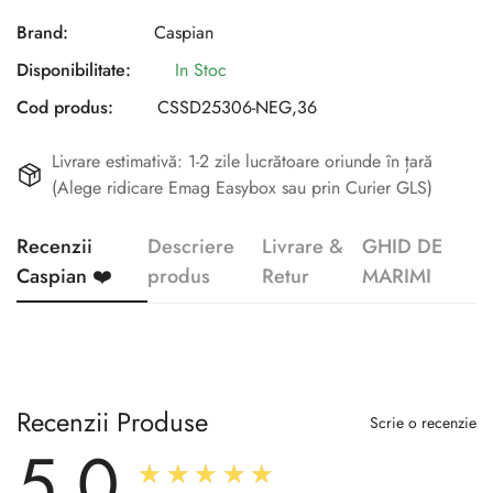
Brand:
Caspian
Disponibilitate:
In Stoc
Cod produs:
CSSD25306-NEG,36
Livrare estimativă: 1-2 zile lucrătoare oriunde în țară
(Alege ridicare Emag Easybox sau prin Curier GLS)
Recenzii
Descriere
Livrare &
GHID DE
Caspian ❤️
produs
Retur
MARIMI
Recenzii Produse
Scrie o recenzie
5.0
★★★★★