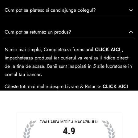
remarcă prin tradiție, maestrie și angajament față de
Consulta ghidul de marime de mai jos.
satisfacția clienților.Fiecare pereche de încălțăminte Caspian
Cum pot sa platesc si cand ajunge colegul?
este creată cu mândrie de meșteri pricepuți, care aduc la
viață nu doar pantofi, ci opere de artă care transcend
Se poate achita cu cardul online dar si numerar la livrare. In
Cum pot sa returnez un produs?
trecerea timpului.
medie livrarea dureaza
1-2 zile
lucratoare prin
GLS Courier
dar se poate alege cand finalzati comanda si predare la
Nimic mai simplu, Completeaza formularul
CLICK AICI
,
Easybox-ul Emag.
impacheteaza produsul iar curierul va veni sa il ridice direct
Cosul de livrare
este 15 lei pentru o comanda mai mica de
de la tine de acasa. Banii sunt inapoiati in 5 zile lucratoare in
390 lei si Gratuit pentru o comanda de peste 390 lei.
contul tau bancar
.
Citeste toti mai multe despre Livrare & Retur ->
CLICK AICI
EVALUAREA MEDIE A MAGAZINULUI
4.9