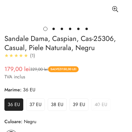
Sandale Dama, Caspian, Cas-25306,
Casual, Piele Naturala, Negru
5.0
★★★★★
1
179,00 lei
329,00 lei
Pret
Pret
SALVEZI
150,00 LEI
TVA inclus
redus
Marime:
36 EU
36 EU
37 EU
38 EU
39 EU
40 EU
Culoare:
Negru