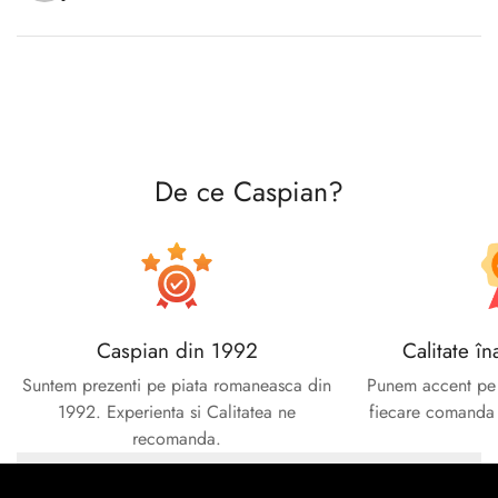
Confirm your age
Are you 18 years old or older?
No, I'm not
Yes, I am
De ce Caspian?
Caspian din 1992
Calitate în
Suntem prezenti pe piata romaneasca din
Punem accent pe c
1992. Experienta si Calitatea ne
fiecare comanda e
recomanda.