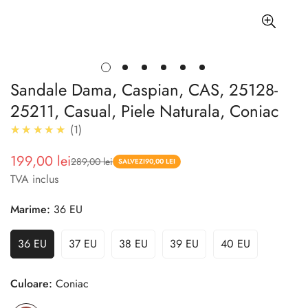
Sandale Dama, Caspian, CAS, 25128-
25211, Casual, Piele Naturala, Coniac
5.0
★★★★★
1
199,00 lei
289,00 lei
Pret
Pret
SALVEZI
90,00 LEI
TVA inclus
redus
Marime:
36 EU
36 EU
37 EU
38 EU
39 EU
40 EU
Culoare:
Coniac