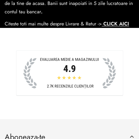
Cosul de livrare
este 15 lei pentru o comanda mai mica de
de la tine de acasa. Banii sunt inapoiati in 5 zile lucratoare in
390 lei si Gratuit pentru o comanda de peste 390 lei.
contul tau bancar
.
Citeste toti mai multe despre Livrare & Retur ->
CLICK AICI
EVALUAREA MEDIE A MAGAZINULUI
4.9
★★★★★
2.7K
RECENZIILE CLIENȚILOR
Aboneaza-te