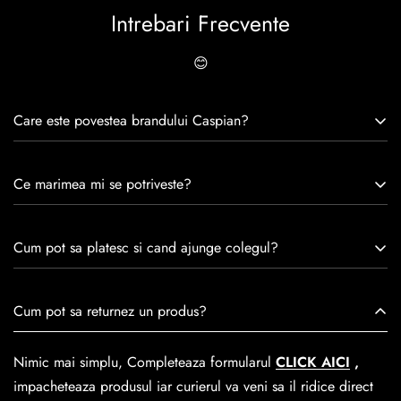
Intrebari Frecvente
😊
Care este povestea brandului Caspian?
Caspian este un brand romanesc infiintat in 1992. Cu o
Ce marimea mi se potriveste?
experiență de peste 30 de ani în industria modei, Caspian se
remarcă prin tradiție, maestrie și angajament față de
Consulta ghidul de marime de mai jos.
satisfacția clienților.Fiecare pereche de încălțăminte Caspian
Cum pot sa platesc si cand ajunge colegul?
este creată cu mândrie de meșteri pricepuți, care aduc la
viață nu doar pantofi, ci opere de artă care transcend
Se poate achita cu cardul online dar si numerar la livrare. In
Cum pot sa returnez un produs?
trecerea timpului.
medie livrarea dureaza
1-2 zile
lucratoare prin
GLS Courier
dar se poate alege cand finalzati comanda si predare la
Nimic mai simplu, Completeaza formularul
CLICK AICI
,
Easybox-ul Emag.
impacheteaza produsul iar curierul va veni sa il ridice direct