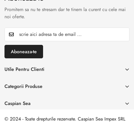
Promitem sa nu te stresam dar te tinem la curent cu cele mai
noi oferte.
Aboneaza-te
Utile Pentru Clienti
INREGISTREAZA RETUR
Categorii Produse
Creaza cont
Acasă
Autentificare cont
Caspian Sea
Incaltaminte Dama
Livrare & Retur
Adresa:
Spl. Unirii nr. 160, Sector 4, Bucuresti
Incaltaminte Barbati
© 2024 - Toate drepturile rezervate. Caspian Sea Impex SRL
Contact
0 729 006 003
Incaltamine Premium
comanda@caspiansea.ro