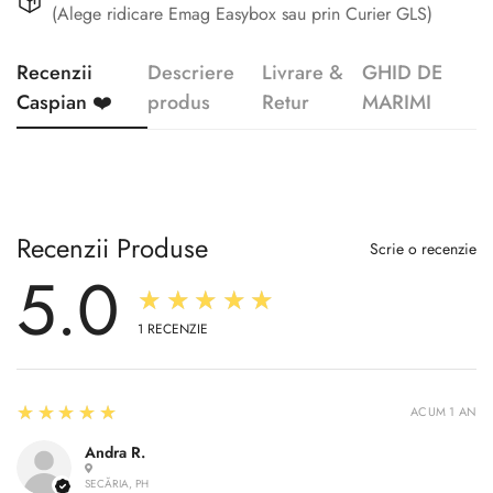
(Alege ridicare Emag Easybox sau prin Curier GLS)
Recenzii
Descriere
Livrare &
GHID DE
Caspian ❤️
produs
Retur
MARIMI
Recenzii Produse
Scrie o recenzie
5.0
★★★★★
1
RECENZIE
5
★★★★★
ACUM 1 AN
Andra R.
SECĂRIA, PH