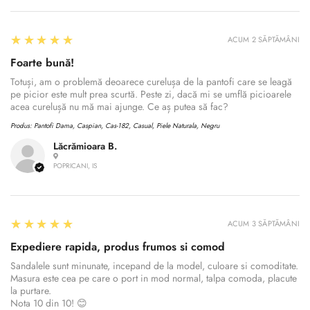
5
★★★★★
ACUM 2 SĂPTĂMÂNI
Foarte bună!
Totuși, am o problemă deoarece curelușa de la pantofi care se leagă
pe picior este mult prea scurtă. Peste zi, dacă mi se umflă picioarele
acea curelușă nu mă mai ajunge. Ce aș putea să fac?
Produs:
Pantofi Dama, Caspian, Cas-182, Casual, Piele Naturala, Negru
Lăcrămioara B.
POPRICANI, IS
5
★★★★★
ACUM 3 SĂPTĂMÂNI
Expediere rapida, produs frumos si comod
Sandalele sunt minunate, incepand de la model, culoare si comoditate.
Masura este cea pe care o port in mod normal, talpa comoda, placute
la purtare.
Nota 10 din 10! 😊