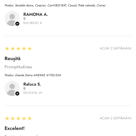
Produs:
Sandale dama, Caspian, Cas-H302-SUIT, Casual, Piele naturala, Coniac
RAMONA A.
BUCURESTI, B
5
★★★★★
ACUM 2 SĂPTĂMÂNI
Reușită
Promptitudinea
Produs:
Geanta Dama ANEKKE 41702-204
Raluca S.
FĂLTICENI, SV
Confirm your age
5
★★★★★
Are you 18 years old or older?
ACUM 2 SĂPTĂMÂNI
Excelent!