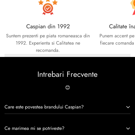
Caspian din 1992
Calitate în
Suntem prezenti pe piata romaneasca din
Punem accent pe c
1992. Experienta si Calitatea ne
fiecare comanda e
recomanda.
Intrebari Frecvente
😊
Care este povestea brandului Caspian?
Caspian este un brand romanesc infiintat in 1992. Cu o
Ce marimea mi se potriveste?
experiență de peste 30 de ani în industria modei, Caspian se