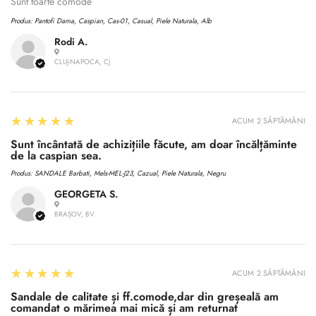
No, I'm not
Yes, I am
Sunt toarte comode
Produs:
Pantofi Dama, Caspian, Cas-01, Casual, Piele Naturala, Alb
Rodi A.
CLUJ-NAPOCA, CJ
5
★★★★★
ACUM 2 SĂPTĂMÂNI
Sunt încântată de achizițiile făcute, am doar încălțăminte
de la caspian sea.
Produs:
SANDALE Barbati, Mels-MEL-J23, Cazual, Piele Naturala, Negru
GEORGETA S.
BRAȘOV, BV
5
★★★★★
ACUM 2 SĂPTĂMÂNI
Sandale de calitate și ff.comode,dar din greșeală am
comandat o mărimea mai mică și am returnat