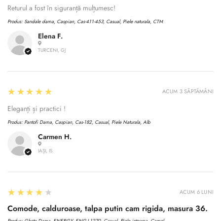
Returul a fost în siguranță mulțumesc!
Produs:
Sandale dama, Caspian, Cas-411-453, Casual, Piele naturala, CTM
Elena F.
TURCENI, GJ
5
★★★★★
ACUM 3 SĂPTĂMÂNI
Eleganți și practici !
Produs:
Pantofi Dama, Caspian, Cas-182, Casual, Piele Naturala, Alb
Carmen H.
IAȘI, IS
4
★★★★★
ACUM 6 LUNI
Comode, calduroase, talpa putin cam rigida, masura 36.
Produs:
Ghete Dama, ENERGY, ENG-I 1270, Casual, Piele intoarsa, Camel