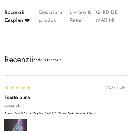
Recenzii
Descriere
Livrare &
GHID DE
Caspian ❤️
produs
Retur
MARIMI
Recenzii
Scrie o recenzie
5
★★★★★
ACUM 4 LUNI
Foarte buna
Super ok
Produs:
Pantofi Dama, Caspian, Cas-1303, Casual, Piele Naturala, Albastru