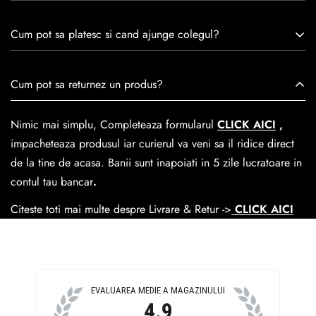
remarcă prin tradiție, maestrie și angajament față de
Consulta ghidul de marime de mai jos.
satisfacția clienților.Fiecare pereche de încălțăminte Caspian
Cum pot sa platesc si cand ajunge colegul?
este creată cu mândrie de meșteri pricepuți, care aduc la
viață nu doar pantofi, ci opere de artă care transcend
Se poate achita cu cardul online dar si numerar la livrare. In
Cum pot sa returnez un produs?
trecerea timpului.
medie livrarea dureaza
1-2 zile
lucratoare prin
GLS Courier
dar se poate alege cand finalzati comanda si predare la
Nimic mai simplu, Completeaza formularul
CLICK AICI
,
Easybox-ul Emag.
impacheteaza produsul iar curierul va veni sa il ridice direct
Cosul de livrare
este 15 lei pentru o comanda mai mica de
de la tine de acasa. Banii sunt inapoiati in 5 zile lucratoare in
390 lei si Gratuit pentru o comanda de peste 390 lei.
contul tau bancar
.
Citeste toti mai multe despre Livrare & Retur ->
CLICK AICI
EVALUAREA MEDIE A MAGAZINULUI
4.9