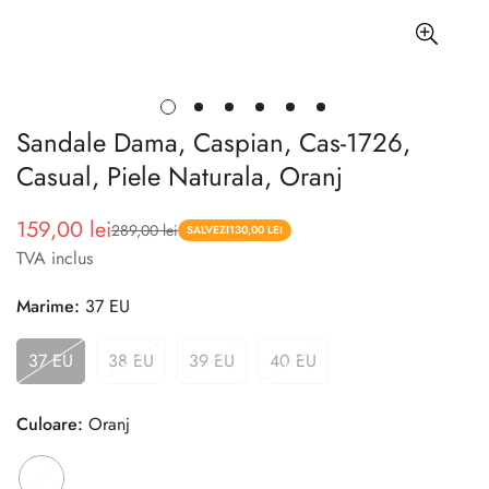
Sandale Dama, Caspian, Cas-1726,
Casual, Piele Naturala, Oranj
159,00 lei
289,00 lei
Pret
Pret
SALVEZI
130,00 LEI
TVA inclus
redus
Marime:
37 EU
37 EU
38 EU
39 EU
40 EU
Culoare:
Oranj