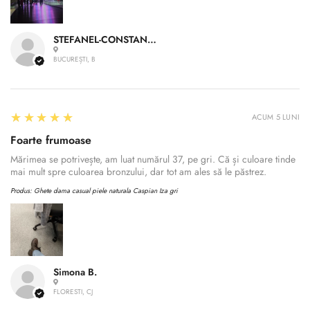
STEFANEL-CONSTANTIN A.
BUCUREȘTI, B
5
★★★★★
ACUM 5 LUNI
Foarte frumoase
Mărimea se potrivește, am luat numărul 37, pe gri. Că și culoare tinde
mai mult spre culoarea bronzului, dar tot am ales să le păstrez.
Produs:
Ghete dama casual piele naturala Caspian Iza gri
Simona B.
FLORESTI, CJ