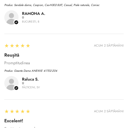
Produs:
Sandale dama, Caspian, Cas-H302-SUIT, Casual, Piele naturala, Coniac
RAMONA A.
BUCURESTI, B
5
★★★★★
ACUM 2 SĂPTĂMÂNI
Reușită
Promptitudinea
Produs:
Geanta Dama ANEKKE 41702-204
Raluca S.
FĂLTICENI, SV
Confirm your age
5
★★★★★
Are you 18 years old or older?
ACUM 2 SĂPTĂMÂNI
Excelent!