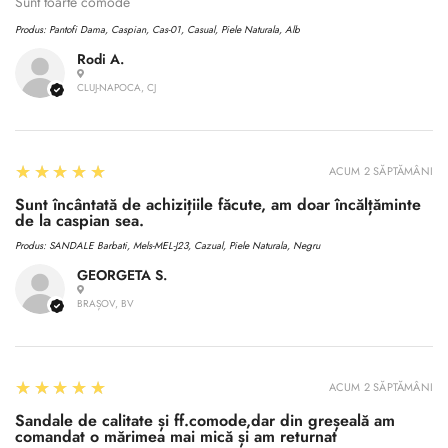
No, I'm not
Yes, I am
Sunt toarte comode
Produs:
Pantofi Dama, Caspian, Cas-01, Casual, Piele Naturala, Alb
Rodi A.
CLUJ-NAPOCA, CJ
5
★★★★★
ACUM 2 SĂPTĂMÂNI
Sunt încântată de achizițiile făcute, am doar încălțăminte
de la caspian sea.
Produs:
SANDALE Barbati, Mels-MEL-J23, Cazual, Piele Naturala, Negru
GEORGETA S.
BRAȘOV, BV
5
★★★★★
ACUM 2 SĂPTĂMÂNI
Sandale de calitate și ff.comode,dar din greșeală am
comandat o mărimea mai mică și am returnat