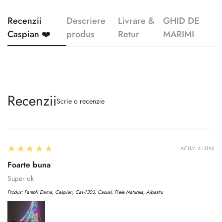
Recenzii
Descriere
Livrare &
GHID DE
Caspian ❤️
produs
Retur
MARIMI
Recenzii
Scrie o recenzie
5
★★★★★
ACUM 4 LUNI
Foarte buna
Super ok
Produs:
Pantofi Dama, Caspian, Cas-1303, Casual, Piele Naturala, Albastru