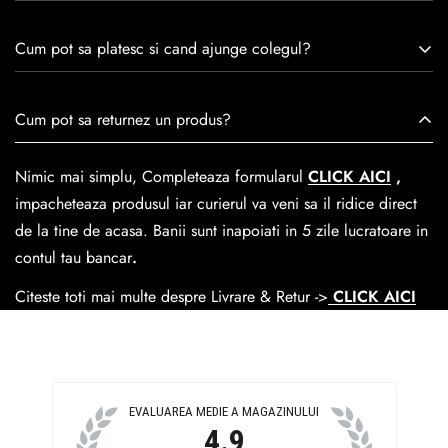
remarcă prin tradiție, maestrie și angajament față de
Consulta ghidul de marime de mai jos.
satisfacția clienților.Fiecare pereche de încălțăminte Caspian
Cum pot sa platesc si cand ajunge colegul?
este creată cu mândrie de meșteri pricepuți, care aduc la
viață nu doar pantofi, ci opere de artă care transcend
Se poate achita cu cardul online dar si numerar la livrare. In
Cum pot sa returnez un produs?
trecerea timpului.
medie livrarea dureaza
1-2 zile
lucratoare prin
GLS Courier
dar se poate alege cand finalzati comanda si predare la
Nimic mai simplu, Completeaza formularul
CLICK AICI
,
Easybox-ul Emag.
impacheteaza produsul iar curierul va veni sa il ridice direct
Cosul de livrare
este 15 lei pentru o comanda mai mica de
de la tine de acasa. Banii sunt inapoiati in 5 zile lucratoare in
390 lei si Gratuit pentru o comanda de peste 390 lei.
contul tau bancar
.
Citeste toti mai multe despre Livrare & Retur ->
CLICK AICI
EVALUAREA MEDIE A MAGAZINULUI
4.9