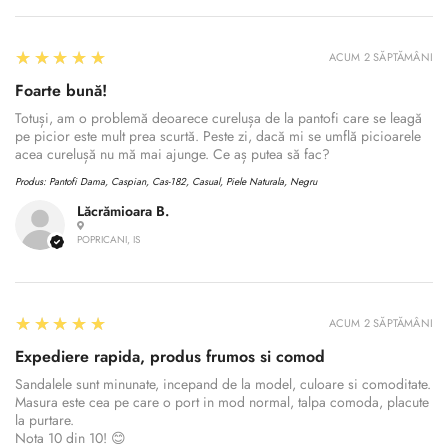
5
★★★★★
ACUM 2 SĂPTĂMÂNI
Foarte bună!
Totuși, am o problemă deoarece curelușa de la pantofi care se leagă
pe picior este mult prea scurtă. Peste zi, dacă mi se umflă picioarele
acea curelușă nu mă mai ajunge. Ce aș putea să fac?
Produs:
Pantofi Dama, Caspian, Cas-182, Casual, Piele Naturala, Negru
Lăcrămioara B.
POPRICANI, IS
5
★★★★★
ACUM 2 SĂPTĂMÂNI
Expediere rapida, produs frumos si comod
Sandalele sunt minunate, incepand de la model, culoare si comoditate.
Masura este cea pe care o port in mod normal, talpa comoda, placute
la purtare.
Nota 10 din 10! 😊