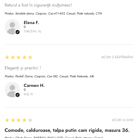
Returul a fost în siguranță mulțumesc!
Produs:
Sandale dama, Caspian, Cas-411-453, Casual, Piele naturala, CTM
Elena F.
TURCENI, GJ
5
★★★★★
ACUM 2 SĂPTĂMÂNI
Eleganți și practici !
Produs:
Pantofi Dama, Caspian, Cas-182, Casual, Piele Naturala, Alb
Carmen H.
IAȘI, IS
4
★★★★★
ACUM 6 LUNI
Comode, calduroase, talpa putin cam rigida, masura 36.
Produs:
Ghete Dama, ENERGY, ENG-I 1270, Casual, Piele intoarsa, Camel