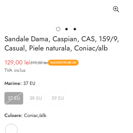
Sandale Dama, Caspian, CAS, 159/9,
Casual, Piele naturala, Coniac/alb
129,00 lei
319,00 lei
Pret
Pret
SALVEZI
190,00 LEI
TVA inclus
redus
Marime:
37 EU
37 EU
38 EU
39 EU
Culoare:
Coniac/alb