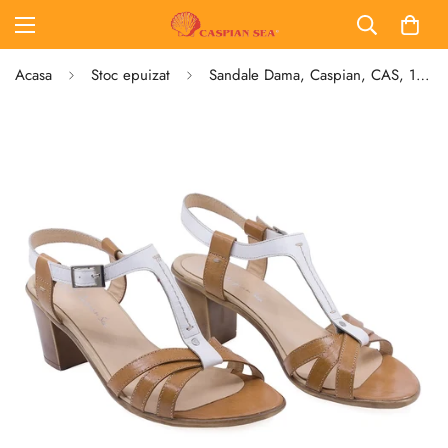
Acasa
Stoc epuizat
Sandale Dama, Caspian, CAS, 159/9, Casual, Piele naturala, Coniac/alb