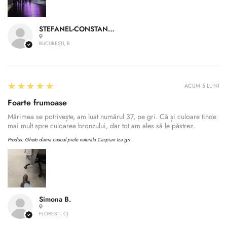
STEFANEL-CONSTANTIN A.
BUCUREȘTI, B
5
★★★★★
ACUM 5 LUNI
Foarte frumoase
Mărimea se potrivește, am luat numărul 37, pe gri. Că și culoare tinde
mai mult spre culoarea bronzului, dar tot am ales să le păstrez.
Produs:
Ghete dama casual piele naturala Caspian Iza gri
Simona B.
FLORESTI, CJ