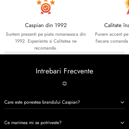
Caspian din 1992
Calitate în
Suntem prezenti pe piata romaneasca din
Punem accent pe c
1992. Experienta si Calitatea ne
fiecare comanda e
recomanda.
Intrebari Frecvente
😊
Care este povestea brandului Caspian?
Caspian este un brand romanesc infiintat in 1992. Cu o
Ce marimea mi se potriveste?
experiență de peste 30 de ani în industria modei, Caspian se