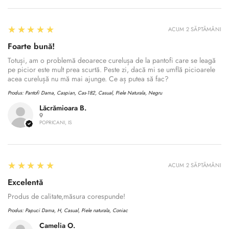
5
★★★★★
ACUM 2 SĂPTĂMÂNI
Foarte bună!
Totuși, am o problemă deoarece curelușa de la pantofi care se leagă
pe picior este mult prea scurtă. Peste zi, dacă mi se umflă picioarele
acea curelușă nu mă mai ajunge. Ce aș putea să fac?
Produs:
Pantofi Dama, Caspian, Cas-182, Casual, Piele Naturala, Negru
Lăcrămioara B.
POPRICANI, IS
5
★★★★★
ACUM 2 SĂPTĂMÂNI
Excelentă
Produs de calitate,măsura corespunde!
Produs:
Papuci Dama, H, Casual, Piele naturala, Coniac
Camelia O.