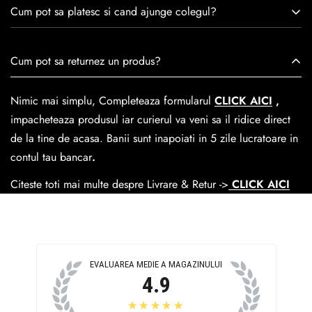
Consulta ghidul de marime de mai jos.
satisfacția clienților.Fiecare pereche de încălțăminte Caspian
Cum pot sa platesc si cand ajunge colegul?
este creată cu mândrie de meșteri pricepuți, care aduc la
viață nu doar pantofi, ci opere de artă care transcend
Se poate achita cu cardul online dar si numerar la livrare. In
Cum pot sa returnez un produs?
trecerea timpului.
medie livrarea dureaza
1-2 zile
lucratoare prin
GLS Courier
dar se poate alege cand finalzati comanda si predare la
Nimic mai simplu, Completeaza formularul
CLICK AICI
,
Easybox-ul Emag.
impacheteaza produsul iar curierul va veni sa il ridice direct
Cosul de livrare
este 15 lei pentru o comanda mai mica de
de la tine de acasa. Banii sunt inapoiati in 5 zile lucratoare in
390 lei si Gratuit pentru o comanda de peste 390 lei.
contul tau bancar
.
Citeste toti mai multe despre Livrare & Retur ->
CLICK AICI
EVALUAREA MEDIE A MAGAZINULUI
4.9
★★★★★