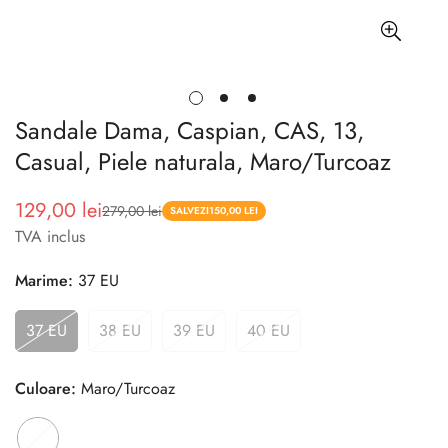
Sandale Dama, Caspian, CAS, 13,
Casual, Piele naturala, Maro/Turcoaz
129,00 lei
279,00 lei
Pret
Pret
SALVEZI
150,00 LEI
TVA inclus
redus
Marime:
37 EU
37 EU
38 EU
39 EU
40 EU
Culoare:
Maro/Turcoaz