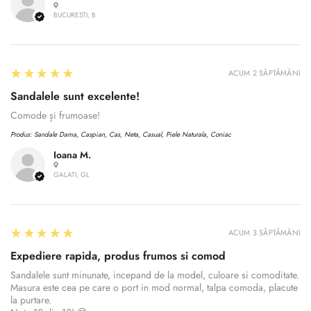
BUCURESTI, B
5
★★★★★
ACUM 2 SĂPTĂMÂNI
Sandalele sunt excelente!
Comode și frumoase!
Produs:
Sandale Dama, Caspian, Cas, Neta, Casual, Piele Naturala, Coniac
Ioana M.
GALATI, GL
Confirm your age
5
★★★★★
ACUM 3 SĂPTĂMÂNI
Expediere rapida, produs frumos si comod
Are you 18 years old or older?
Sandalele sunt minunate, incepand de la model, culoare si comoditate.
Masura este cea pe care o port in mod normal, talpa comoda, placute
la purtare.
No, I'm not
Yes, I am