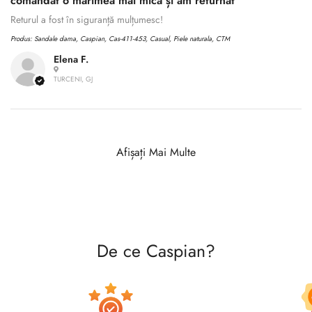
comandat o mărimea mai mică și am returnat
Returul a fost în siguranță mulțumesc!
Produs:
Sandale dama, Caspian, Cas-411-453, Casual, Piele naturala, CTM
Elena F.
TURCENI, GJ
Afișați Mai Multe
De ce Caspian?