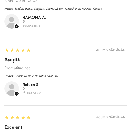
Nota 10 din 10! 😊
Produs:
Sandale dama, Caspian, Cas-H302-SUIT, Casual, Piele naturala, Coniac
RAMONA A.
BUCURESTI, B
5
★★★★★
ACUM 2 SĂPTĂMÂNI
Reușită
Promptitudinea
Produs:
Geanta Dama ANEKKE 41702-204
Raluca S.
FĂLTICENI, SV
5
★★★★★
ACUM 2 SĂPTĂMÂNI
Excelent!