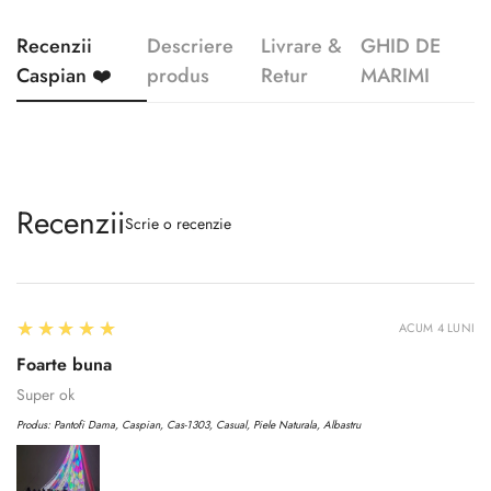
Recenzii
Descriere
Livrare &
GHID DE
Caspian ❤️
produs
Retur
MARIMI
Recenzii
Scrie o recenzie
5
★★★★★
ACUM 4 LUNI
Foarte buna
Super ok
Produs:
Pantofi Dama, Caspian, Cas-1303, Casual, Piele Naturala, Albastru