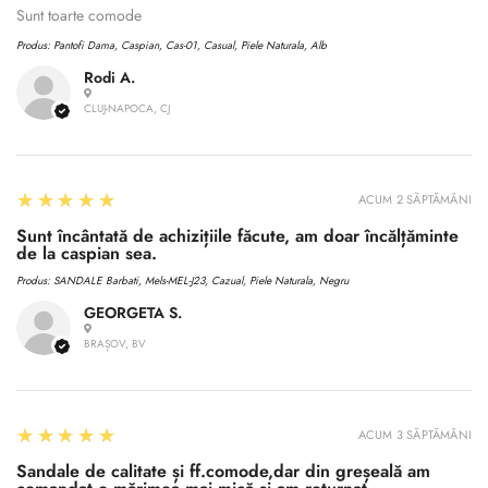
Sunt toarte comode
Produs:
Pantofi Dama, Caspian, Cas-01, Casual, Piele Naturala, Alb
Rodi A.
CLUJ-NAPOCA, CJ
5
★★★★★
ACUM 2 SĂPTĂMÂNI
Sunt încântată de achizițiile făcute, am doar încălțăminte
de la caspian sea.
Produs:
SANDALE Barbati, Mels-MEL-J23, Cazual, Piele Naturala, Negru
GEORGETA S.
BRAȘOV, BV
5
★★★★★
ACUM 3 SĂPTĂMÂNI
Sandale de calitate și ff.comode,dar din greșeală am