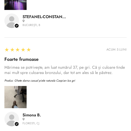
STEFANEL-CONSTANTIN A.
BUCUREȘTI, B
5
★★★★★
ACUM 5 LUNI
Foarte frumoase
Mărimea se potrivește, am luat numărul 37, pe gri. Că și culoare tinde
mai mult spre culoarea bronzului, dar tot am ales să le păstrez.
Produs:
Ghete dama casual piele naturala Caspian Iza gri
Simona B.
FLORESTI, CJ