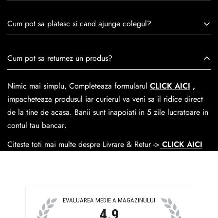
remarcă prin tradiție, maestrie și angajament față de
Consulta ghidul de marime de mai jos.
satisfacția clienților.Fiecare pereche de încălțăminte Caspian
Cum pot sa platesc si cand ajunge colegul?
este creată cu mândrie de meșteri pricepuți, care aduc la
viață nu doar pantofi, ci opere de artă care transcend
Se poate achita cu cardul online dar si numerar la livrare. In
Cum pot sa returnez un produs?
trecerea timpului.
medie livrarea dureaza
1-2 zile
lucratoare prin
GLS Courier
dar se poate alege cand finalzati comanda si predare la
Nimic mai simplu, Completeaza formularul
CLICK AICI
,
Easybox-ul Emag.
impacheteaza produsul iar curierul va veni sa il ridice direct
Cosul de livrare
este 15 lei pentru o comanda mai mica de
de la tine de acasa. Banii sunt inapoiati in 5 zile lucratoare in
390 lei si Gratuit pentru o comanda de peste 390 lei.
contul tau bancar
.
Citeste toti mai multe despre Livrare & Retur ->
CLICK AICI
EVALUAREA MEDIE A MAGAZINULUI
4.9