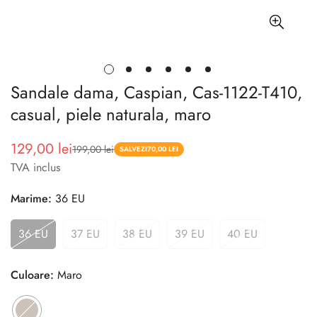
Sandale dama, Caspian, Cas-1122-T410,
casual, piele naturala, maro
129,00 lei
199,00 lei
Pret
Pret
SALVEZI
70,00 LEI
TVA inclus
redus
Marime:
36 EU
36 EU
37 EU
38 EU
39 EU
40 EU
Culoare:
Maro