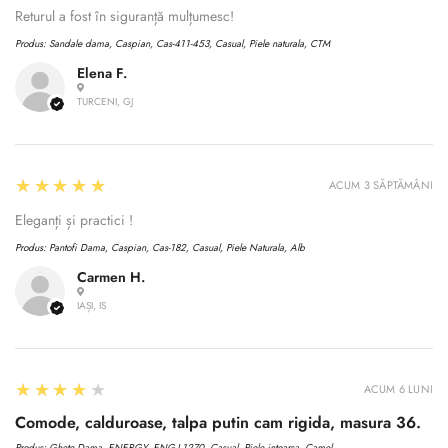
Returul a fost în siguranță mulțumesc!
Produs:
Sandale dama, Caspian, Cas-411-453, Casual, Piele naturala, CTM
Elena F.
TURCENI, GJ
5
★★★★★
ACUM 3 SĂPTĂMÂNI
Eleganți și practici !
Produs:
Pantofi Dama, Caspian, Cas-182, Casual, Piele Naturala, Alb
Carmen H.
IAȘI, IS
4
★★★★★
ACUM 6 LUNI
Comode, calduroase, talpa putin cam rigida, masura 36.
Produs:
Ghete Dama, ENERGY, ENG-I 1270, Casual, Piele intoarsa, Camel