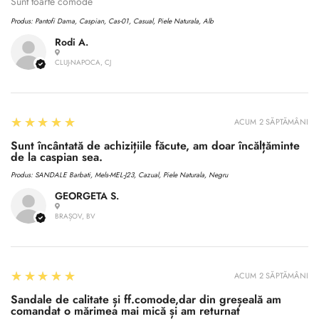
No, I'm not
Yes, I am
Sunt toarte comode
Produs:
Pantofi Dama, Caspian, Cas-01, Casual, Piele Naturala, Alb
Rodi A.
CLUJ-NAPOCA, CJ
5
★★★★★
ACUM 2 SĂPTĂMÂNI
Sunt încântată de achizițiile făcute, am doar încălțăminte
de la caspian sea.
Produs:
SANDALE Barbati, Mels-MEL-J23, Cazual, Piele Naturala, Negru
GEORGETA S.
BRAȘOV, BV
5
★★★★★
ACUM 2 SĂPTĂMÂNI
Sandale de calitate și ff.comode,dar din greșeală am
comandat o mărimea mai mică și am returnat