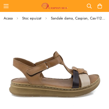
Acasa
Stoc epuizat
Sandale dama, Caspian, Cas-1122-T410, casual, piele naturala, maro