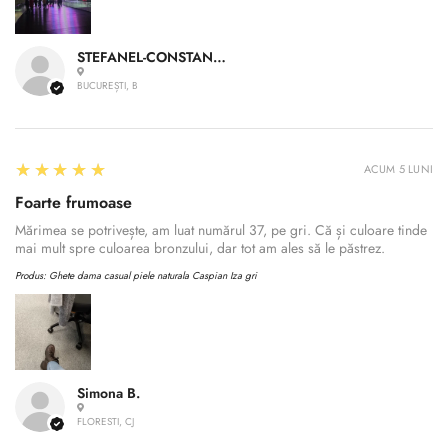
STEFANEL-CONSTANTIN A.
BUCUREȘTI, B
5
★★★★★
ACUM 5 LUNI
Foarte frumoase
Mărimea se potrivește, am luat numărul 37, pe gri. Că și culoare tinde
mai mult spre culoarea bronzului, dar tot am ales să le păstrez.
Produs:
Ghete dama casual piele naturala Caspian Iza gri
Simona B.
FLORESTI, CJ