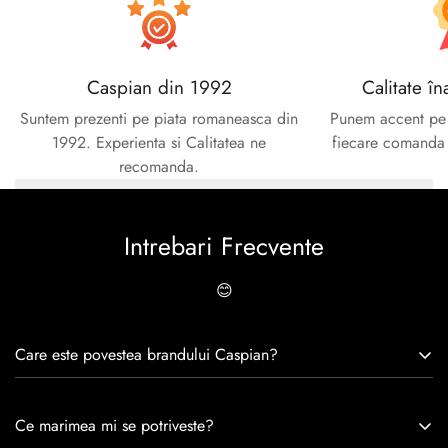
Caspian din 1992
Calitate în
Suntem prezenti pe piata romaneasca din
Punem accent pe c
1992. Experienta si Calitatea ne
fiecare comanda e
recomanda.
Intrebari Frecvente
😊
Care este povestea brandului Caspian?
Caspian este un brand romanesc infiintat in 1992. Cu o
Ce marimea mi se potriveste?
experiență de peste 30 de ani în industria modei, Caspian se