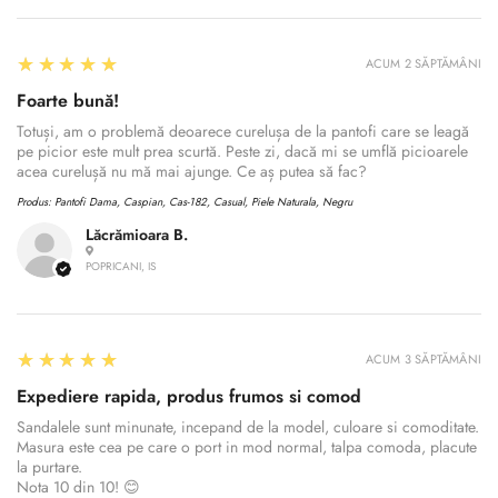
5
★★★★★
ACUM 2 SĂPTĂMÂNI
Foarte bună!
Totuși, am o problemă deoarece curelușa de la pantofi care se leagă
pe picior este mult prea scurtă. Peste zi, dacă mi se umflă picioarele
acea curelușă nu mă mai ajunge. Ce aș putea să fac?
Produs:
Pantofi Dama, Caspian, Cas-182, Casual, Piele Naturala, Negru
Lăcrămioara B.
POPRICANI, IS
5
★★★★★
ACUM 3 SĂPTĂMÂNI
Expediere rapida, produs frumos si comod
Sandalele sunt minunate, incepand de la model, culoare si comoditate.
Masura este cea pe care o port in mod normal, talpa comoda, placute
la purtare.
Nota 10 din 10! 😊