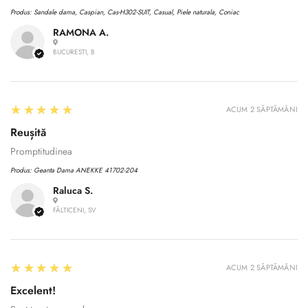
Produs:
Sandale dama, Caspian, Cas-H302-SUIT, Casual, Piele naturala, Coniac
RAMONA A.
BUCURESTI, B
5
★★★★★
ACUM 2 SĂPTĂMÂNI
Reușită
Promptitudinea
Produs:
Geanta Dama ANEKKE 41702-204
Raluca S.
FĂLTICENI, SV
Confirm your age
5
★★★★★
Are you 18 years old or older?
ACUM 2 SĂPTĂMÂNI
Excelent!