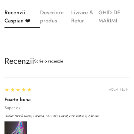
Recenzii
Descriere
Livrare &
GHID DE
Caspian ❤️
produs
Retur
MARIMI
Recenzii
Scrie o recenzie
5
★★★★★
ACUM 4 LUNI
Foarte buna
Super ok
Produs:
Pantofi Dama, Caspian, Cas-1303, Casual, Piele Naturala, Albastru