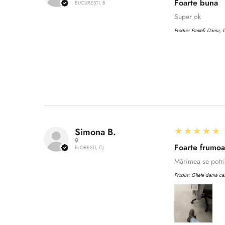
Foarte buna
BUCUREȘTI, B
Super ok
Produs:
Pantofi Dama, C
5
★★★★★
Simona B.
Foarte frumo
FLORESTI, CJ
Mărimea se potriv
Produs:
Ghete dama casu