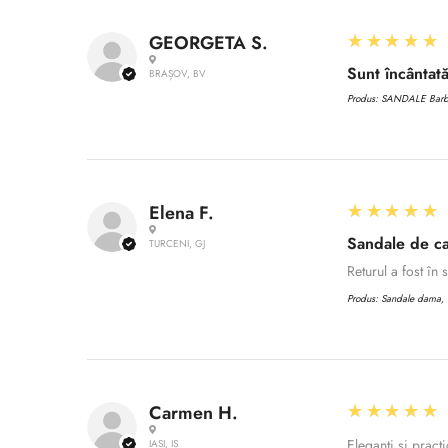
5
★★★★★
GEORGETA S.
Sunt încântată
BRAȘOV, BV
Produs:
SANDALE Barbat
5
★★★★★
Elena F.
Sandale de ca
TURCENI, GJ
Returul a fost în
Produs:
Sandale dama, C
5
★★★★★
Carmen H.
Eleganți și practi
IAȘI, IS