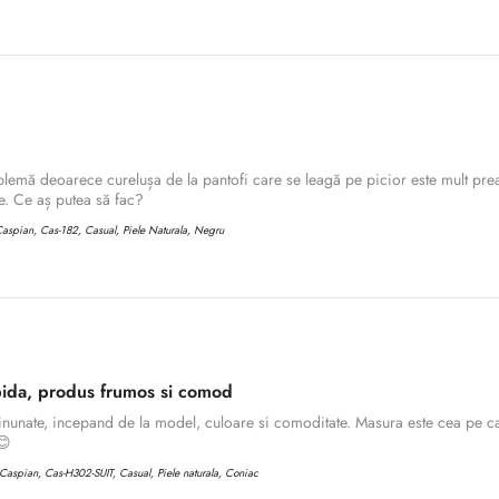
lemă deoarece curelușa de la pantofi care se leagă pe picior este mult prea
. Ce aș putea să fac?
aspian, Cas-182, Casual, Piele Naturala, Negru
ida, produs frumos si comod
inunate, incepand de la model, culoare si comoditate. Masura este cea pe ca
Confirm your age
😊
aspian, Cas-H302-SUIT, Casual, Piele naturala, Coniac
Are you 18 years old or older?