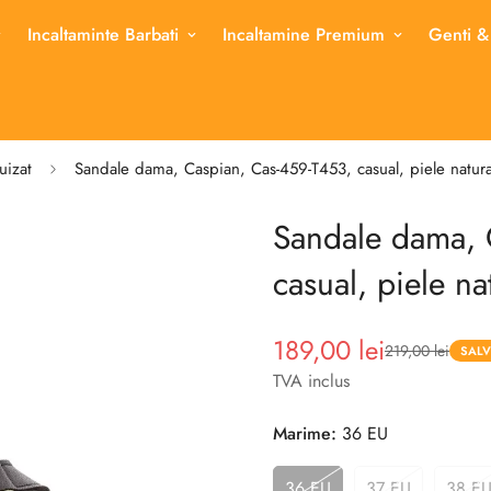
Incaltaminte Barbati
Incaltamine Premium
Genti &
uizat
Sandale dama, Caspian, Cas-459-T453, casual, piele natura
Sandale dama, 
casual, piele na
189,00 lei
219,00 lei
Pret
Pret
SALV
redus
TVA inclus
Marime:
36 EU
36 EU
37 EU
38 E