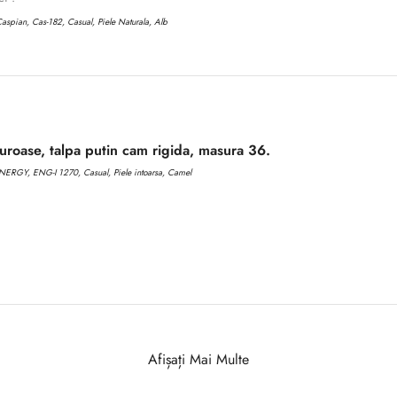
aspian, Cas-182, Casual, Piele Naturala, Alb
roase, talpa putin cam rigida, masura 36.
ERGY, ENG-I 1270, Casual, Piele intoarsa, Camel
Afișați Mai Multe