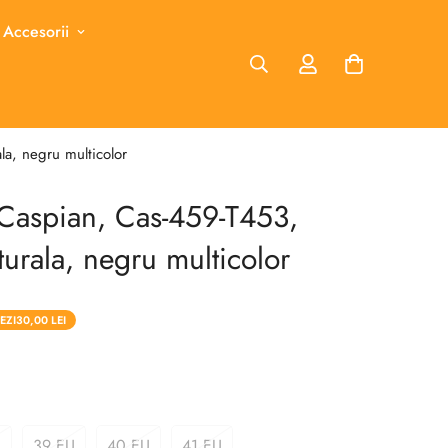
 Accesorii
la, negru multicolor
Caspian, Cas-459-T453,
turala, negru multicolor
EZI
30,00 LEI
U
39 EU
40 EU
41 EU