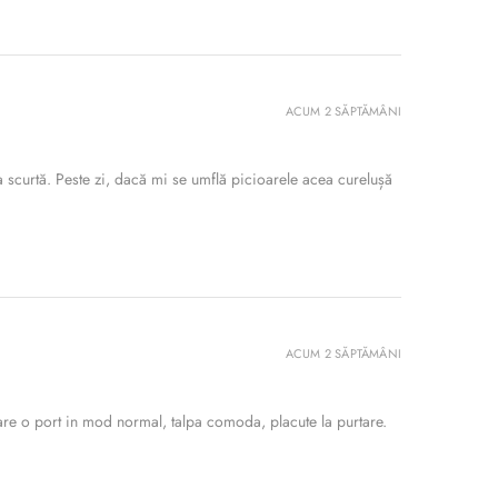
ACUM 2 SĂPTĂMÂNI
 scurtă. Peste zi, dacă mi se umflă picioarele acea curelușă
ACUM 2 SĂPTĂMÂNI
re o port in mod normal, talpa comoda, placute la purtare.