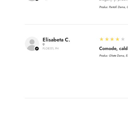
Produs:
Pantofi Dama, C
4
★★★★★
Elisabeta C.
Comode, caldu
PLOIESTI, PH
Produs:
Ghete Dama, EN