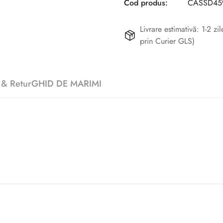
Cod produs:
CASSD45
Livrare estimativă: 1-2 z
prin Curier GLS)
 & Retur
GHID DE MARIMI