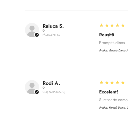
5
★★★★★
Raluca S.
Reușită
FĂLTICENI, SV
Promptitudinea
Produs:
Geanta Dama 
5
★★★★★
Rodi A.
Excelent!
CLUJ-NAPOCA, CJ
Sunt toarte com
Produs:
Pantofi Dama, C