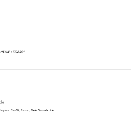
No, I'm not
Yes, I am
ANEKKE 41702-204
ode
aspian, Cas-01, Casual, Piele Naturala, Alb