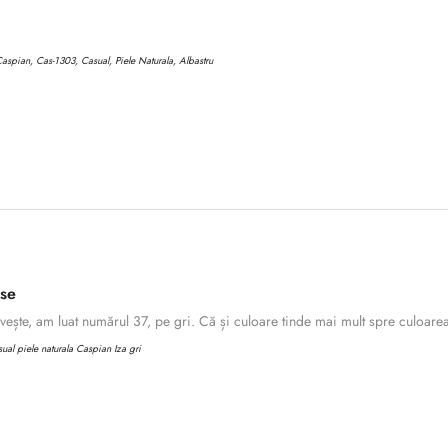
aspian, Cas-1303, Casual, Piele Naturala, Albastru
ase
ește, am luat numărul 37, pe gri. Că și culoare tinde mai mult spre culoarea 
al piele naturala Caspian Iza gri