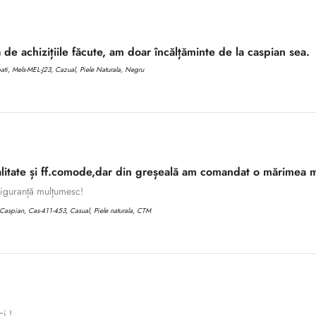
 de achizițiile făcute, am doar încălțăminte de la caspian sea.
i, Mels-MEL-J23, Cazual, Piele Naturala, Negru
litate și ff.comode,dar din greșeală am comandat o mărimea m
 siguranță mulțumesc!
aspian, Cas-411-453, Casual, Piele naturala, CTM
ci !