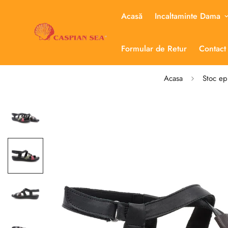
Acasă
Incaltaminte Dama
Formular de Retur
Contact
Acasa
Stoc ep