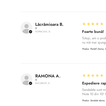
5
★★★★★
Lăcrămioara B.
Foarte bună!
POPRICANI, IS
Totuși, am o prob
nu mă mai ajunge
Produs:
Pantofi Dama, C
5
★★★★★
RAMONA A.
Expediere rap
BUCURESTI, B
Sandalele sunt m
Nota 10 din 10! 
Produs:
Sandale dama, C