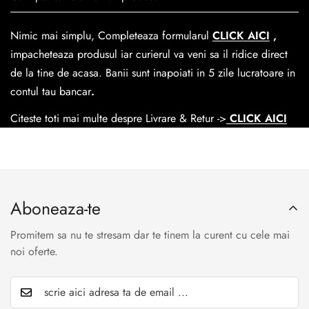
trecerea timpului.
medie livrarea dureaza
1-2 zile
lucratoare prin
GLS Courier
dar se poate alege cand finalzati comanda si predare la
Nimic mai simplu, Completeaza formularul
CLICK AICI
,
Easybox-ul Emag.
impacheteaza produsul iar curierul va veni sa il ridice direct
Cosul de livrare
este 15 lei pentru o comanda mai mica de
de la tine de acasa. Banii sunt inapoiati in 5 zile lucratoare in
390 lei si Gratuit pentru o comanda de peste 390 lei.
contul tau bancar
.
Citeste toti mai multe despre Livrare & Retur ->
CLICK AICI
Aboneaza-te
Promitem sa nu te stresam dar te tinem la curent cu cele mai
noi oferte.