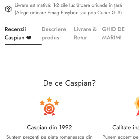
Livrare estimativă: 1-2 zile lucrătoare oriunde în țară
(Alege ridicare Emag Easybox sau prin Curier GLS)
Recenzii
Descriere
Livrare &
GHID DE
Caspian ❤️
produs
Retur
MARIMI
Confirm your age
Are you 18 years old or older?
De ce Caspian?
No, I'm not
Yes, I am
Caspian din 1992
Calitate în
Suntem prezenti pe piata romaneasca din
Punem accent pe c