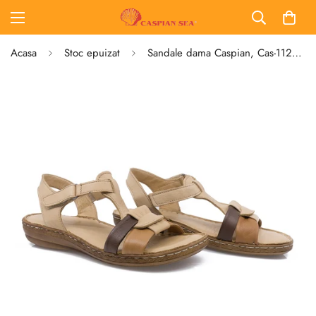
Acasa
Stoc epuizat
Sandale dama Caspian, Cas-1122-T453, casual, piele naturala, capucino