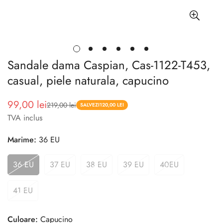
Sandale dama Caspian, Cas-1122-T453,
casual, piele naturala, capucino
99,00 lei
219,00 lei
Pret
Pret
SALVEZI
120,00 LEI
TVA inclus
redus
Marime:
36 EU
36 EU
37 EU
38 EU
39 EU
40EU
41 EU
Culoare:
Capucino