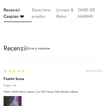
Recenzii
Descriere
Livrare &
GHID DE
Caspian ❤️
produs
Retur
MARIMI
Recenzii
Scrie o recenzie
5
★★★★★
ACUM 4 LUNI
Foarte buna
Super ok
Produs:
Pantofi Dama, Caspian, Cas-1303, Casual, Piele Naturala, Albastru