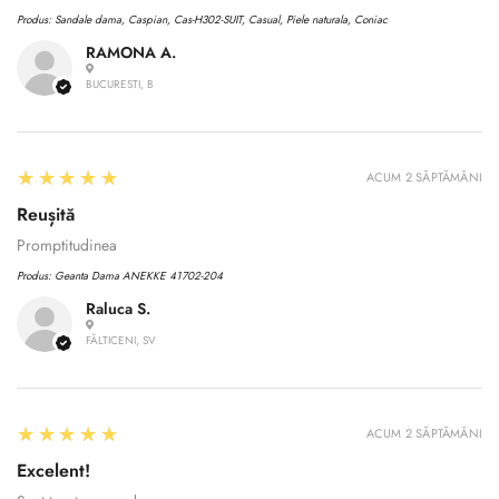
Produs:
Sandale dama, Caspian, Cas-H302-SUIT, Casual, Piele naturala, Coniac
RAMONA A.
BUCURESTI, B
5
★★★★★
ACUM 2 SĂPTĂMÂNI
Reușită
Promptitudinea
Produs:
Geanta Dama ANEKKE 41702-204
Raluca S.
FĂLTICENI, SV
Confirm your age
5
★★★★★
Are you 18 years old or older?
ACUM 2 SĂPTĂMÂNI
Excelent!