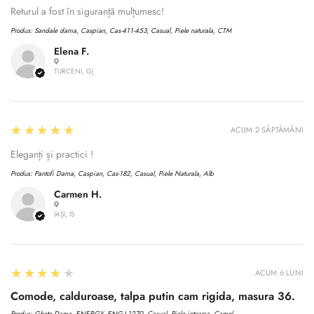
Returul a fost în siguranță mulțumesc!
Produs:
Sandale dama, Caspian, Cas-411-453, Casual, Piele naturala, CTM
Elena F.
TURCENI, GJ
5
★★★★★
ACUM 2 SĂPTĂMÂNI
Eleganți și practici !
Produs:
Pantofi Dama, Caspian, Cas-182, Casual, Piele Naturala, Alb
Carmen H.
IAȘI, IS
4
★★★★★
ACUM 6 LUNI
Comode, calduroase, talpa putin cam rigida, masura 36.
Produs:
Ghete Dama, ENERGY, ENG-I 1270, Casual, Piele intoarsa, Camel