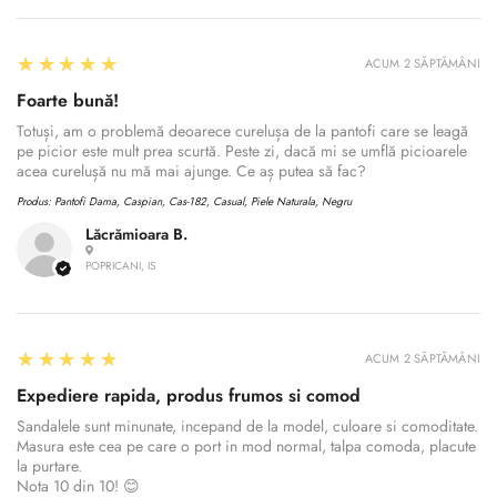
5
★★★★★
ACUM 2 SĂPTĂMÂNI
Foarte bună!
Totuși, am o problemă deoarece curelușa de la pantofi care se leagă
pe picior este mult prea scurtă. Peste zi, dacă mi se umflă picioarele
acea curelușă nu mă mai ajunge. Ce aș putea să fac?
Produs:
Pantofi Dama, Caspian, Cas-182, Casual, Piele Naturala, Negru
Lăcrămioara B.
POPRICANI, IS
5
★★★★★
ACUM 2 SĂPTĂMÂNI
Expediere rapida, produs frumos si comod
Sandalele sunt minunate, incepand de la model, culoare si comoditate.
Masura este cea pe care o port in mod normal, talpa comoda, placute
la purtare.
Nota 10 din 10! 😊