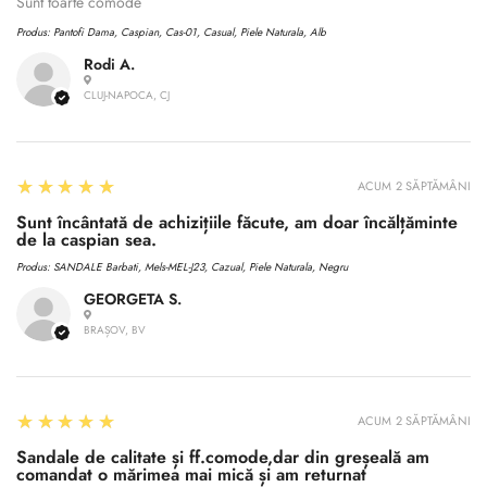
No, I'm not
Yes, I am
Sunt toarte comode
Produs:
Pantofi Dama, Caspian, Cas-01, Casual, Piele Naturala, Alb
Rodi A.
CLUJ-NAPOCA, CJ
5
★★★★★
ACUM 2 SĂPTĂMÂNI
Sunt încântată de achizițiile făcute, am doar încălțăminte
de la caspian sea.
Produs:
SANDALE Barbati, Mels-MEL-J23, Cazual, Piele Naturala, Negru
GEORGETA S.
BRAȘOV, BV
5
★★★★★
ACUM 2 SĂPTĂMÂNI
Sandale de calitate și ff.comode,dar din greșeală am
comandat o mărimea mai mică și am returnat