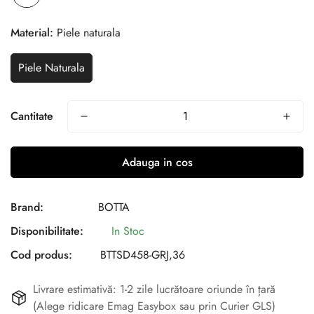
Material:
Piele naturala
Piele Naturala
Cantitate
Adauga in cos
Brand:
BOTTA
Disponibilitate:
In Stoc
Cod produs:
BTTSD458-GRJ,36
Livrare estimativă: 1-2 zile lucrătoare oriunde în țară
(Alege ridicare Emag Easybox sau prin Curier GLS)