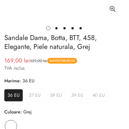
Sandale Dama, Botta, BTT, 458,
Elegante, Piele naturala, Grej
169,00 lei
329,00 lei
Pret
Pret
SALVEZI
160,00 LEI
TVA inclus
redus
Marime:
36 EU
36 EU
37 EU
38 EU
39 EU
40 EU
Culoare:
Grej