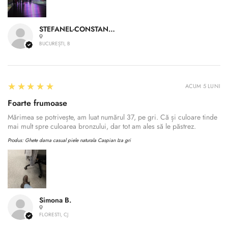
STEFANEL-CONSTANTIN A.
BUCUREȘTI, B
5
★★★★★
ACUM 5 LUNI
Foarte frumoase
Mărimea se potrivește, am luat numărul 37, pe gri. Că și culoare tinde
mai mult spre culoarea bronzului, dar tot am ales să le păstrez.
Produs:
Ghete dama casual piele naturala Caspian Iza gri
Simona B.
FLORESTI, CJ