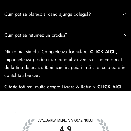
remarcă prin tradiție, maestrie și angajament față de
Consulta ghidul de marime de mai jos.
satisfacția clienților.Fiecare pereche de încălțăminte Caspian
Cum pot sa platesc si cand ajunge colegul?
este creată cu mândrie de meșteri pricepuți, care aduc la
viață nu doar pantofi, ci opere de artă care transcend
Se poate achita cu cardul online dar si numerar la livrare. In
Cum pot sa returnez un produs?
trecerea timpului.
medie livrarea dureaza
1-2 zile
lucratoare prin
GLS Courier
dar se poate alege cand finalzati comanda si predare la
Nimic mai simplu, Completeaza formularul
CLICK AICI
,
Easybox-ul Emag.
impacheteaza produsul iar curierul va veni sa il ridice direct
Cosul de livrare
este 15 lei pentru o comanda mai mica de
de la tine de acasa. Banii sunt inapoiati in 5 zile lucratoare in
390 lei si Gratuit pentru o comanda de peste 390 lei.
contul tau bancar
.
Citeste toti mai multe despre Livrare & Retur ->
CLICK AICI
EVALUAREA MEDIE A MAGAZINULUI
4.9