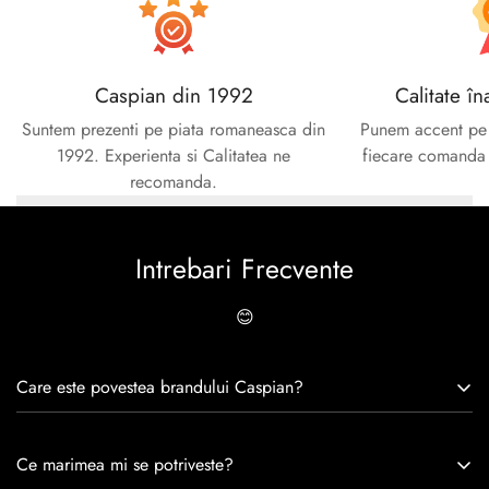
Caspian din 1992
Calitate în
Suntem prezenti pe piata romaneasca din
Punem accent pe c
1992. Experienta si Calitatea ne
fiecare comanda e
recomanda.
Intrebari Frecvente
😊
Care este povestea brandului Caspian?
Caspian este un brand romanesc infiintat in 1992. Cu o
Ce marimea mi se potriveste?
experiență de peste 30 de ani în industria modei, Caspian se