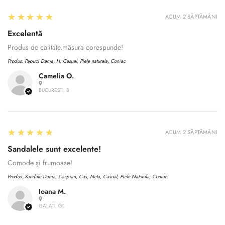
5
★★★★★
ACUM 2 SĂPTĂMÂNI
Excelentă
Produs de calitate,măsura corespunde!
Produs:
Papuci Dama, H, Casual, Piele naturala, Coniac
Camelia O.
BUCURESTI, B
5
★★★★★
ACUM 2 SĂPTĂMÂNI
Sandalele sunt excelente!
Comode și frumoase!
Produs:
Sandale Dama, Caspian, Cas, Neta, Casual, Piele Naturala, Coniac
Ioana M.
Confirm your age
GALATI, GL