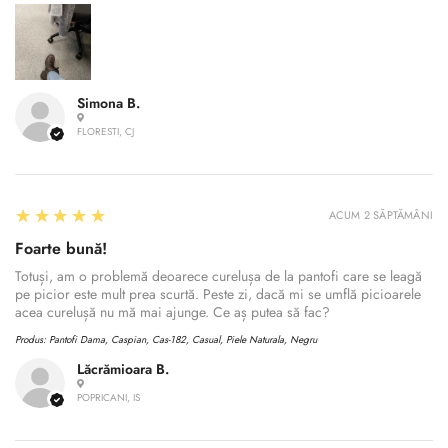
Simona B.
FLORESTI, CJ
5
★★★★★
ACUM 2 SĂPTĂMÂNI
Foarte bună!
Totuși, am o problemă deoarece curelușa de la pantofi care se leagă
pe picior este mult prea scurtă. Peste zi, dacă mi se umflă picioarele
acea curelușă nu mă mai ajunge. Ce aș putea să fac?
Produs:
Pantofi Dama, Caspian, Cas-182, Casual, Piele Naturala, Negru
Lăcrămioara B.
POPRICANI, IS