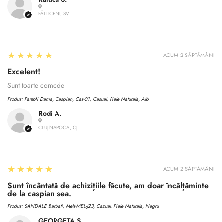
FĂLTICENI, SV
5
★★★★★
ACUM 2 SĂPTĂMÂNI
Excelent!
Sunt toarte comode
Produs:
Pantofi Dama, Caspian, Cas-01, Casual, Piele Naturala, Alb
Rodi A.
CLUJ-NAPOCA, CJ
5
★★★★★
ACUM 2 SĂPTĂMÂNI
Sunt încântată de achizițiile făcute, am doar încălțăminte
de la caspian sea.
Produs:
SANDALE Barbati, Mels-MEL-J23, Cazual, Piele Naturala, Negru
GEORGETA S.