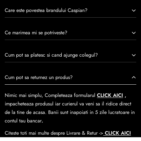
Care este povestea brandului Caspian?
Caspian este un brand romanesc infiintat in 1992. Cu o
Ce marimea mi se potriveste?
experiență de peste 30 de ani în industria modei, Caspian se
remarcă prin tradiție, maestrie și angajament față de
Consulta ghidul de marime de mai jos.
satisfacția clienților.Fiecare pereche de încălțăminte Caspian
Cum pot sa platesc si cand ajunge colegul?
este creată cu mândrie de meșteri pricepuți, care aduc la
viață nu doar pantofi, ci opere de artă care transcend
Se poate achita cu cardul online dar si numerar la livrare. In
Cum pot sa returnez un produs?
trecerea timpului.
medie livrarea dureaza
1-2 zile
lucratoare prin
GLS Courier
dar se poate alege cand finalzati comanda si predare la
Nimic mai simplu, Completeaza formularul
CLICK AICI
,
Easybox-ul Emag.
impacheteaza produsul iar curierul va veni sa il ridice direct
Cosul de livrare
este 15 lei pentru o comanda mai mica de
de la tine de acasa. Banii sunt inapoiati in 5 zile lucratoare in
390 lei si Gratuit pentru o comanda de peste 390 lei.
contul tau bancar
.
Citeste toti mai multe despre Livrare & Retur ->
CLICK AICI