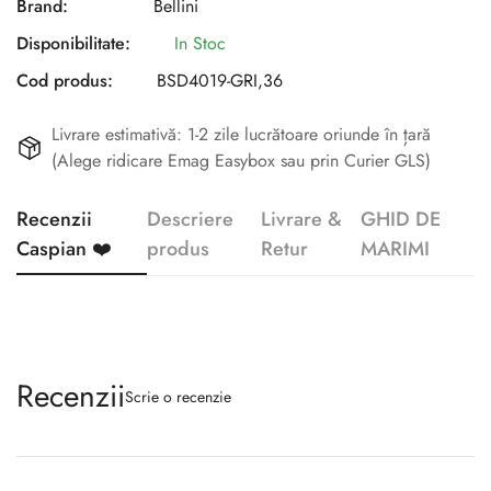
Brand:
Bellini
Disponibilitate:
In Stoc
Cod produs:
BSD4019-GRI,36
Livrare estimativă: 1-2 zile lucrătoare oriunde în țară
(Alege ridicare Emag Easybox sau prin Curier GLS)
Recenzii
Descriere
Livrare &
GHID DE
Caspian ❤️
produs
Retur
MARIMI
Recenzii
Scrie o recenzie