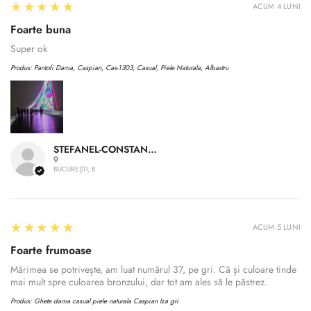
5
★★★★★
ACUM 4 LUNI
Foarte buna
Super ok
Produs:
Pantofi Dama, Caspian, Cas-1303, Casual, Piele Naturala, Albastru
STEFANEL-CONSTANTIN A.
BUCUREȘTI, B
5
★★★★★
ACUM 5 LUNI
Foarte frumoase
Mărimea se potrivește, am luat numărul 37, pe gri. Că și culoare tinde
mai mult spre culoarea bronzului, dar tot am ales să le păstrez.
Produs:
Ghete dama casual piele naturala Caspian Iza gri