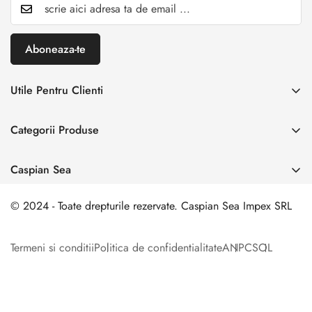
Aboneaza-te
Utile Pentru Clienti
INREGISTREAZA RETUR
Categorii Produse
Creaza cont
Acasă
Autentificare cont
Caspian Sea
Incaltaminte Dama
Livrare & Retur
Adresa:
Spl. Unirii nr. 160, Sector 4, Bucuresti
Incaltaminte Barbati
© 2024 - Toate drepturile rezervate. Caspian Sea Impex SRL
Contact
0 729 006 003
Incaltamine Premium
comanda@caspiansea.ro
Termeni si conditii
Politica de confidentialitate
ANPC
SOL
Genti & Accesorii
Formular de Retur
Contact