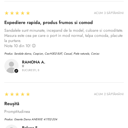
Are you 18 years old or older?
5
★★★★★
ACUM 3 SĂPTĂMÂNI
No, I'm not
Yes, I am
Expediere rapida, produs frumos si comod
Sandalele sunt minunate, incepand de la model, culoare si comoditate.
Masura este cea pe care o port in mod normal, talpa comoda, placute
la purtare.
Nota 10 din 10! 😊
Produs:
Sandale dama, Caspian, Cas-H302-SUIT, Casual, Piele naturala, Coniac
RAMONA A.
BUCURESTI, B
5
★★★★★
ACUM 2 SĂPTĂMÂNI
Reușită
Promptitudinea
Produs:
Geanta Dama ANEKKE 41702-204
Raluca S.