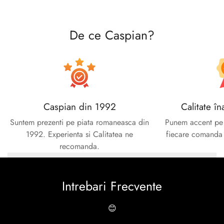
De ce Caspian?
Caspian din 1992
Calitate în
Suntem prezenti pe piata romaneasca din
Punem accent pe c
1992. Experienta si Calitatea ne
fiecare comanda e
recomanda.
Intrebari Frecvente
😊