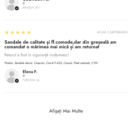
BRAȘOV, BV
5
★★★★★
ACUM 3 SĂPTĂMÂNI
Sandale de calitate și ff.comode,dar din greșeală am
comandat o mărimea mai mică și am returnat
Returul a fost în siguranță mulțumesc!
Produs:
Sandale dama, Caspian, Cas-411-453, Casual, Piele naturala, CTM
Elena F.
TURCENI, GJ
Afișați Mai Multe