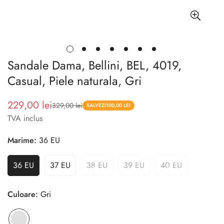
Sandale Dama, Bellini, BEL, 4019,
Casual, Piele naturala, Gri
229,00 lei
329,00 lei
Pret
Pret
SALVEZI
100,00 LEI
TVA inclus
redus
Marime:
36 EU
36 EU
37 EU
38 EU
39 EU
40 EU
Culoare:
Gri