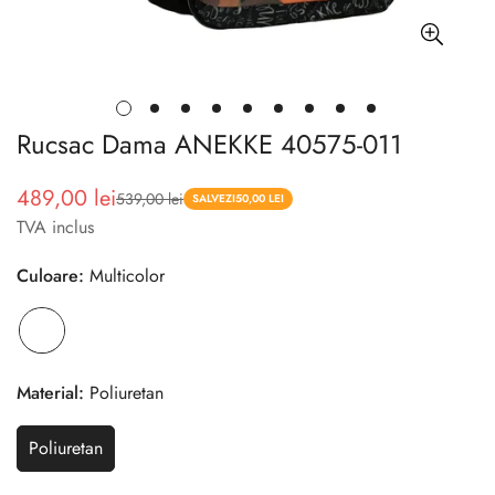
Rucsac Dama ANEKKE 40575-011
489,00 lei
539,00 lei
Pret
Pret
SALVEZI
50,00 LEI
TVA inclus
redus
Culoare:
Multicolor
Material:
Poliuretan
Poliuretan