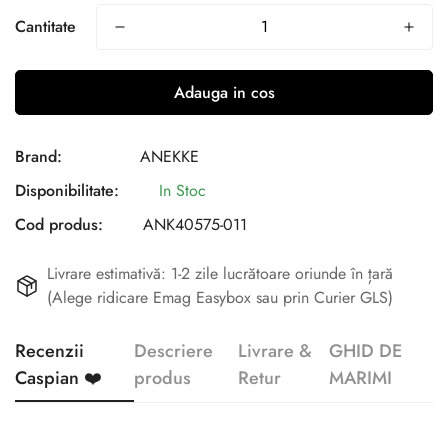
Cantitate
Adauga in cos
Brand:
ANEKKE
Disponibilitate:
In Stoc
Cod produs:
ANK40575-011
Livrare estimativă: 1-2 zile lucrătoare oriunde în țară
(Alege ridicare Emag Easybox sau prin Curier GLS)
Recenzii
Descriere
Livrare &
GHID DE
Caspian ❤️
produs
Retur
MARIMI