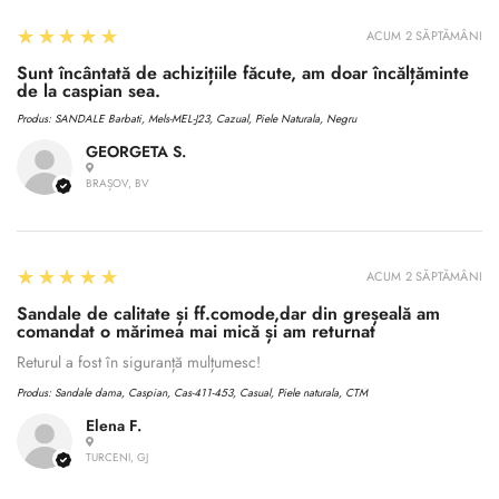
5
★★★★★
ACUM 2 SĂPTĂMÂNI
Sunt încântată de achizițiile făcute, am doar încălțăminte
de la caspian sea.
Produs:
SANDALE Barbati, Mels-MEL-J23, Cazual, Piele Naturala, Negru
GEORGETA S.
BRAȘOV, BV
5
★★★★★
ACUM 2 SĂPTĂMÂNI
Sandale de calitate și ff.comode,dar din greșeală am
comandat o mărimea mai mică și am returnat
Returul a fost în siguranță mulțumesc!
Produs:
Sandale dama, Caspian, Cas-411-453, Casual, Piele naturala, CTM
Elena F.
TURCENI, GJ