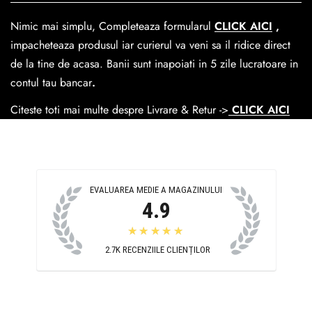
dar se poate alege cand finalzati comanda si predare la
Nimic mai simplu, Completeaza formularul
CLICK AICI
,
Easybox-ul Emag.
impacheteaza produsul iar curierul va veni sa il ridice direct
Cosul de livrare
este 15 lei pentru o comanda mai mica de
de la tine de acasa. Banii sunt inapoiati in 5 zile lucratoare in
390 lei si Gratuit pentru o comanda de peste 390 lei.
contul tau bancar
.
Citeste toti mai multe despre Livrare & Retur ->
CLICK AICI
EVALUAREA MEDIE A MAGAZINULUI
4.9
★★★★★
2.7K
RECENZIILE CLIENȚILOR