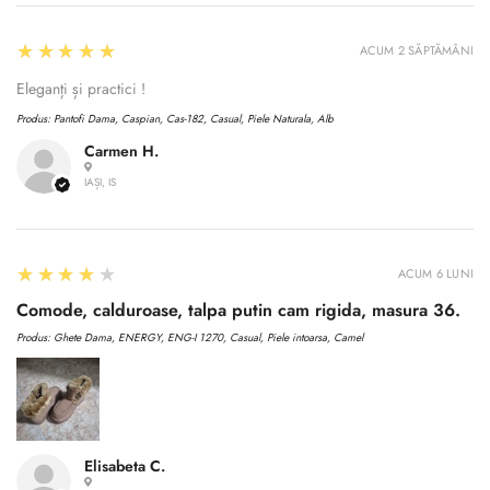
5
★★★★★
ACUM 2 SĂPTĂMÂNI
Eleganți și practici !
Produs:
Pantofi Dama, Caspian, Cas-182, Casual, Piele Naturala, Alb
Carmen H.
IAȘI, IS
4
★★★★★
ACUM 6 LUNI
Comode, calduroase, talpa putin cam rigida, masura 36.
Produs:
Ghete Dama, ENERGY, ENG-I 1270, Casual, Piele intoarsa, Camel
Elisabeta C.