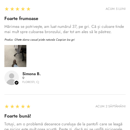
5
★★★★★
ACUM 5 LUNI
Foarte frumoase
Mărimea se potrivește, am luat numărul 37, pe gri. Că și culoare tinde
mai mult spre culoarea bronzului, dar tot am ales să le păstrez.
Produs:
Ghete dama casual piele naturala Caspian Iza gri
Simona B.
FLORESTI, CJ
5
★★★★★
ACUM 2 SĂPTĂMÂNI
Foarte bună!
Totuși, am o problemă deoarece curelușa de la pantofi care se leagă
pe picior este mult prea scurtă. Peste zi, dacă mi se umflă picioarele