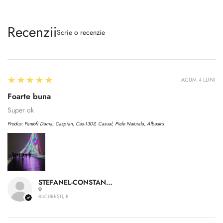
Recenzii
Scrie o recenzie
5
★★★★★
ACUM 4 LUNI
Foarte buna
Super ok
Produs:
Pantofi Dama, Caspian, Cas-1303, Casual, Piele Naturala, Albastru
STEFANEL-CONSTANTIN A.
BUCUREȘTI, B