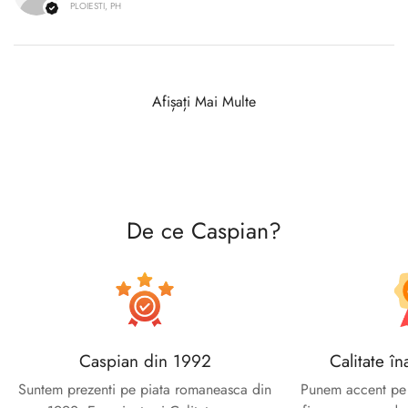
PLOIESTI, PH
Afișați Mai Multe
De ce Caspian?
Caspian din 1992
Calitate în
Suntem prezenti pe piata romaneasca din
Punem accent pe c