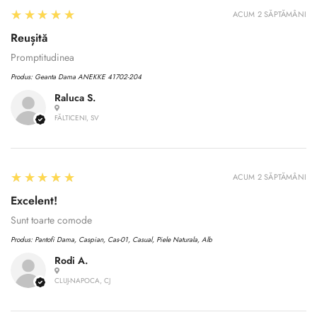
5
★★★★★
ACUM 2 SĂPTĂMÂNI
Reușită
Promptitudinea
Produs:
Geanta Dama ANEKKE 41702-204
Raluca S.
FĂLTICENI, SV
5
★★★★★
ACUM 2 SĂPTĂMÂNI
Confirm your age
Excelent!
Sunt toarte comode
Are you 18 years old or older?
Produs:
Pantofi Dama, Caspian, Cas-01, Casual, Piele Naturala, Alb
Rodi A.
No, I'm not
Yes, I am
CLUJ-NAPOCA, CJ