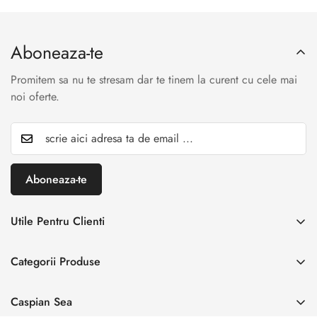
Aboneaza-te
Promitem sa nu te stresam dar te tinem la curent cu cele mai
noi oferte.
Aboneaza-te
Utile Pentru Clienti
INREGISTREAZA RETUR
Categorii Produse
Creaza cont
Acasă
Autentificare cont
Caspian Sea
Incaltaminte Dama