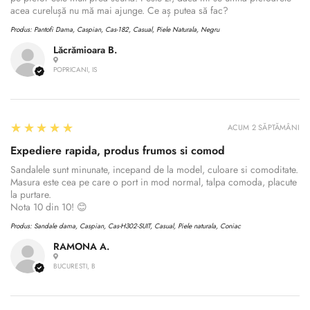
acea curelușă nu mă mai ajunge. Ce aș putea să fac?
Produs:
Pantofi Dama, Caspian, Cas-182, Casual, Piele Naturala, Negru
Lăcrămioara B.
POPRICANI, IS
5
★★★★★
ACUM 2 SĂPTĂMÂNI
Expediere rapida, produs frumos si comod
Sandalele sunt minunate, incepand de la model, culoare si comoditate.
Masura este cea pe care o port in mod normal, talpa comoda, placute
la purtare.
Nota 10 din 10! 😊
Produs:
Sandale dama, Caspian, Cas-H302-SUIT, Casual, Piele naturala, Coniac
RAMONA A.
BUCURESTI, B