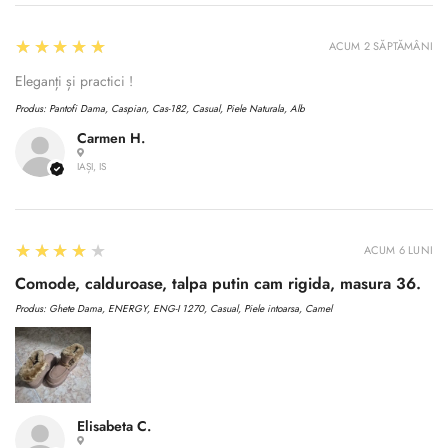
5
★★★★★
ACUM 2 SĂPTĂMÂNI
Eleganți și practici !
Produs:
Pantofi Dama, Caspian, Cas-182, Casual, Piele Naturala, Alb
Carmen H.
IAȘI, IS
4
★★★★★
ACUM 6 LUNI
Comode, calduroase, talpa putin cam rigida, masura 36.
Produs:
Ghete Dama, ENERGY, ENG-I 1270, Casual, Piele intoarsa, Camel
Elisabeta C.