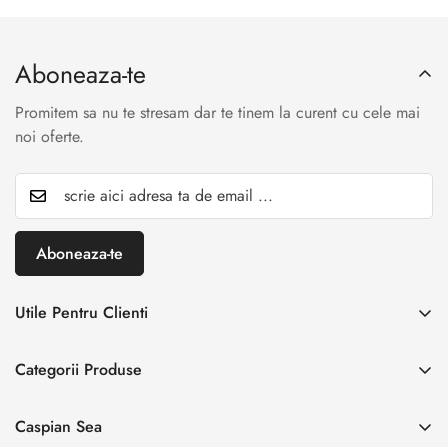
Aboneaza-te
Promitem sa nu te stresam dar te tinem la curent cu cele mai
noi oferte.
Aboneaza-te
Utile Pentru Clienti
INREGISTREAZA RETUR
Categorii Produse
Creaza cont
Acasă
Autentificare cont
Caspian Sea
Incaltaminte Dama