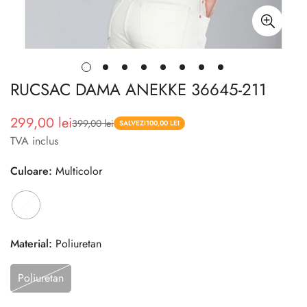
RUCSAC DAMA ANEKKE 36645-211
299,00 lei
399,00 lei
Pret
Pret
SALVEZI
100,00 LEI
TVA inclus
redus
Culoare:
Multicolor
Material:
Poliuretan
Poliuretan