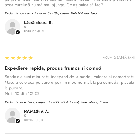
acea curelușă nu mă mai ajunge. Ce aș putea să fac?
Produs:
Pantofi Dama, Caspian, Cas-182, Casual, Piele Naturala, Negru
Lăcrămioara B.
POPRICANI, IS
5
★★★★★
ACUM 2 SĂPTĂMÂNI
Expediere rapida, produs frumos si comod
Sandalele sunt minunate, incepand de la model, culoare si comoditate.
Masura este cea pe care o port in mod normal, talpa comoda, placute
la purtare.
Nota 10 din 10! 😊
Produs:
Sandale dama, Caspian, Cas-H302-SUIT, Casual, Piele naturala, Coniac
RAMONA A.
BUCURESTI, B