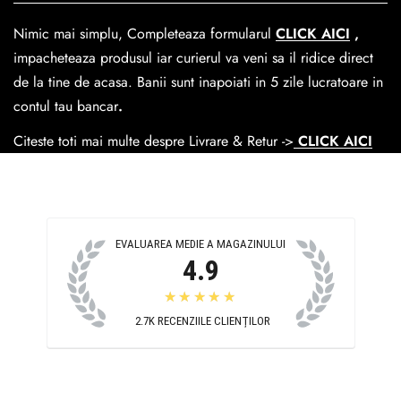
dar se poate alege cand finalzati comanda si predare la
Nimic mai simplu, Completeaza formularul
CLICK AICI
,
Easybox-ul Emag.
impacheteaza produsul iar curierul va veni sa il ridice direct
Cosul de livrare
este 15 lei pentru o comanda mai mica de
de la tine de acasa. Banii sunt inapoiati in 5 zile lucratoare in
390 lei si Gratuit pentru o comanda de peste 390 lei.
contul tau bancar
.
Citeste toti mai multe despre Livrare & Retur ->
CLICK AICI
EVALUAREA MEDIE A MAGAZINULUI
4.9
★★★★★
2.7K
RECENZIILE CLIENȚILOR