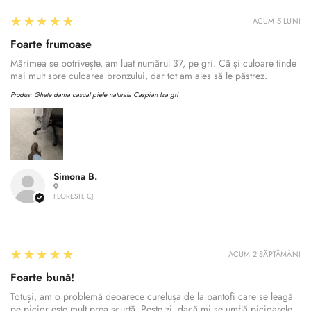
5
★★★★★
ACUM 5 LUNI
Foarte frumoase
Mărimea se potrivește, am luat numărul 37, pe gri. Că și culoare tinde
mai mult spre culoarea bronzului, dar tot am ales să le păstrez.
Produs:
Ghete dama casual piele naturala Caspian Iza gri
Simona B.
FLORESTI, CJ
5
★★★★★
ACUM 2 SĂPTĂMÂNI
Foarte bună!
Totuși, am o problemă deoarece curelușa de la pantofi care se leagă
pe picior este mult prea scurtă. Peste zi, dacă mi se umflă picioarele