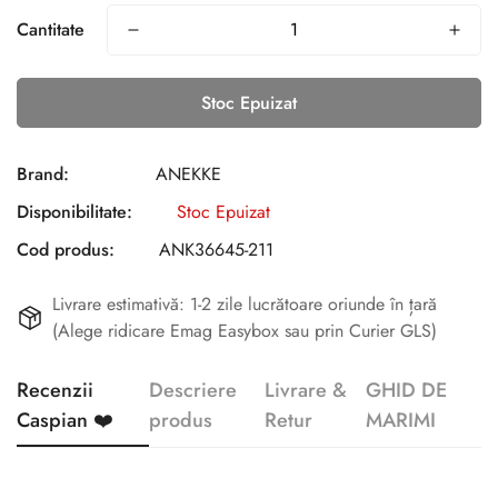
Cantitate
Stoc Epuizat
Brand:
ANEKKE
Disponibilitate:
Stoc Epuizat
Cod produs:
ANK36645-211
Livrare estimativă: 1-2 zile lucrătoare oriunde în țară
(Alege ridicare Emag Easybox sau prin Curier GLS)
Recenzii
Descriere
Livrare &
GHID DE
Caspian ❤️
produs
Retur
MARIMI