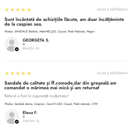
5
★★★★★
ACUM 2 SĂPTĂMÂNI
Sunt încântată de achizițiile făcute, am doar încălțăminte
de la caspian sea.
Produs:
SANDALE Barbati, Mels-MEL-J23, Cazual, Piele Naturala, Negru
GEORGETA S.
BRAȘOV, BV
5
★★★★★
ACUM 2 SĂPTĂMÂNI
Sandale de calitate și ff.comode,dar din greșeală am
comandat o mărimea mai mică și am returnat
Returul a fost în siguranță mulțumesc!
Produs:
Sandale dama, Caspian, Cas-411-453, Casual, Piele naturala, CTM
Elena F.
TURCENI, GJ