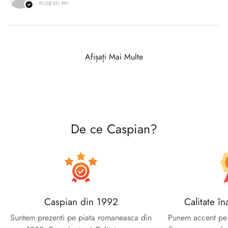
PLOIESTI, PH
Afișați Mai Multe
De ce Caspian?
Caspian din 1992
Calitate în
Suntem prezenti pe piata romaneasca din
Punem accent pe c