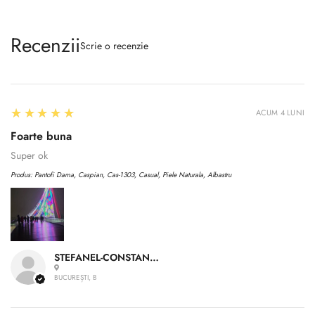
Recenzii
Scrie o recenzie
5
★★★★★
ACUM 4 LUNI
Foarte buna
Super ok
Produs:
Pantofi Dama, Caspian, Cas-1303, Casual, Piele Naturala, Albastru
STEFANEL-CONSTANTIN A.
BUCUREȘTI, B