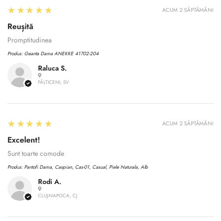
5
★★★★★
ACUM 2 SĂPTĂMÂNI
Reușită
Promptitudinea
Produs:
Geanta Dama ANEKKE 41702-204
Raluca S.
FĂLTICENI, SV
5
★★★★★
ACUM 2 SĂPTĂMÂNI
Confirm your age
Excelent!
Sunt toarte comode
Are you 18 years old or older?
Produs:
Pantofi Dama, Caspian, Cas-01, Casual, Piele Naturala, Alb
Rodi A.
No, I'm not
Yes, I am
CLUJ-NAPOCA, CJ