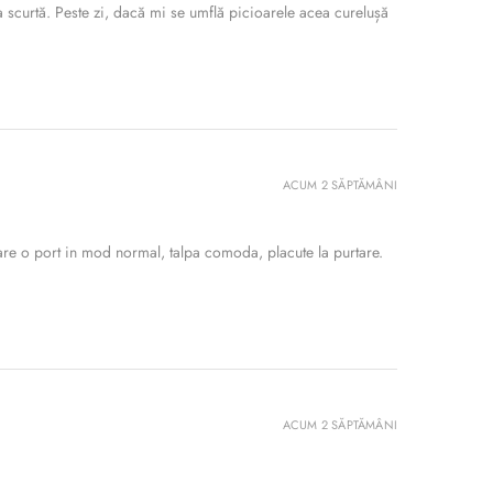
 scurtă. Peste zi, dacă mi se umflă picioarele acea curelușă
ACUM 2 SĂPTĂMÂNI
re o port in mod normal, talpa comoda, placute la purtare.
ACUM 2 SĂPTĂMÂNI