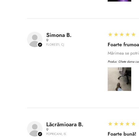
5
★★★★★
Simona B.
Foarte frumo
FLORESTI, CJ
Mărimea se potriv
Produs:
Ghete dama casu
5
★★★★★
Lăcrămioara B.
Foarte bună!
POPRICANI, IS