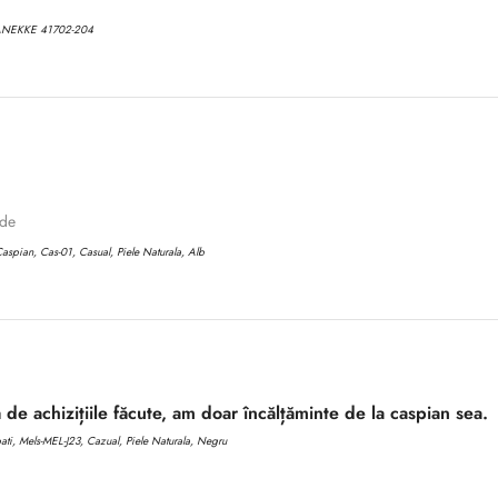
ANEKKE 41702-204
No, I'm not
Yes, I am
ode
aspian, Cas-01, Casual, Piele Naturala, Alb
 de achizițiile făcute, am doar încălțăminte de la caspian sea.
i, Mels-MEL-J23, Cazual, Piele Naturala, Negru