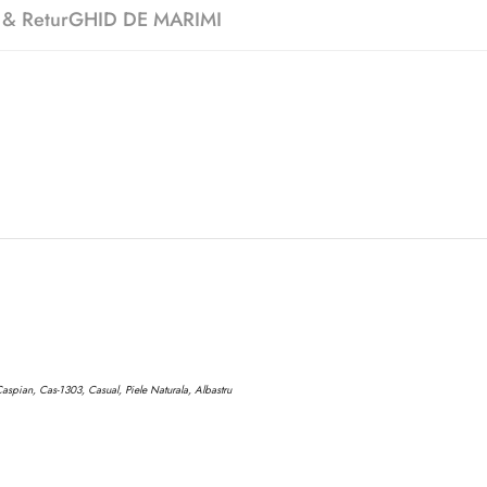
 & Retur
GHID DE MARIMI
aspian, Cas-1303, Casual, Piele Naturala, Albastru