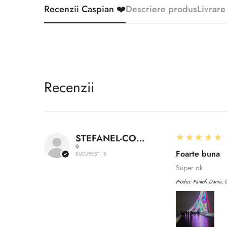
Recenzii Caspian ❤️
Descriere produs
Livrare
Recenzii
5
★★★★★
STEFANEL-CONSTANTIN A.
Foarte buna
BUCUREȘTI, B
Super ok
Produs:
Pantofi Dama, C