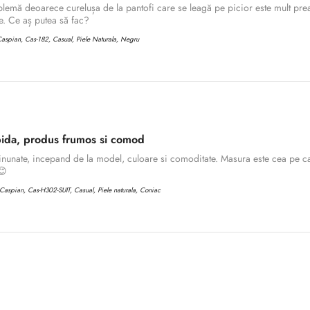
lemă deoarece curelușa de la pantofi care se leagă pe picior este mult prea
. Ce aș putea să fac?
aspian, Cas-182, Casual, Piele Naturala, Negru
ida, produs frumos si comod
inunate, incepand de la model, culoare si comoditate. Masura este cea pe ca
😊
aspian, Cas-H302-SUIT, Casual, Piele naturala, Coniac
Confirm your age
Are you 18 years old or older?