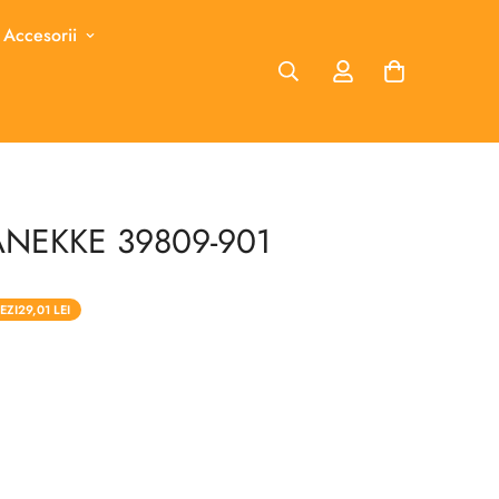
 Accesorii
 ANEKKE 39809-901
EZI
29,01 LEI