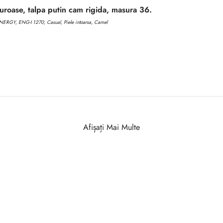
roase, talpa putin cam rigida, masura 36.
ERGY, ENG-I 1270, Casual, Piele intoarsa, Camel
Afișați Mai Multe