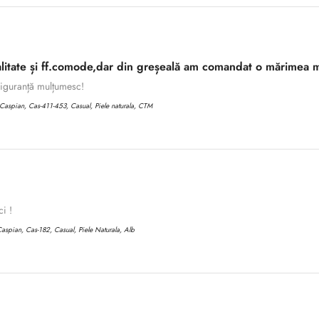
litate și ff.comode,dar din greșeală am comandat o mărimea m
 siguranță mulțumesc!
aspian, Cas-411-453, Casual, Piele naturala, CTM
ci !
aspian, Cas-182, Casual, Piele Naturala, Alb