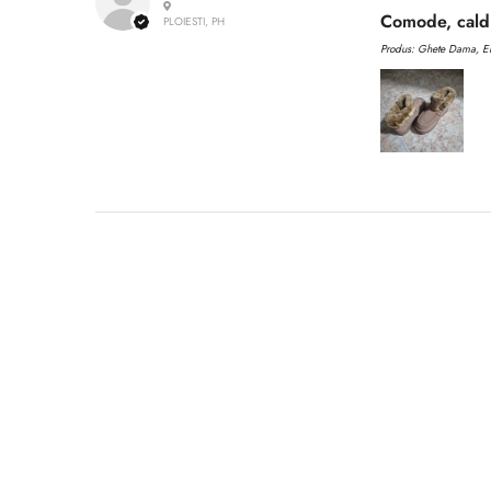
Comode, caldu
PLOIESTI, PH
Produs:
Ghete Dama, EN