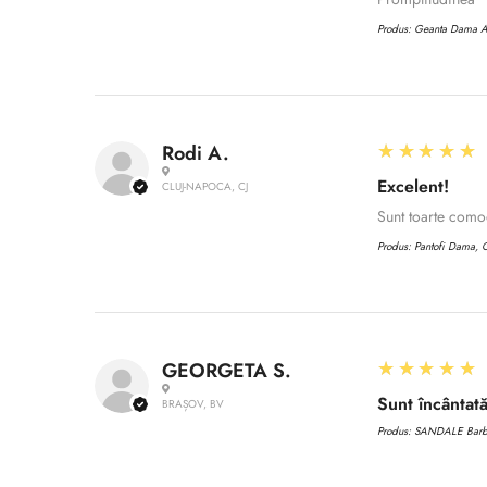
Produs:
Geanta Dama 
5
★★★★★
Rodi A.
Excelent!
CLUJ-NAPOCA, CJ
Sunt toarte com
Produs:
Pantofi Dama, C
5
★★★★★
GEORGETA S.
Sunt încântată
BRAȘOV, BV
Produs:
SANDALE Barbat