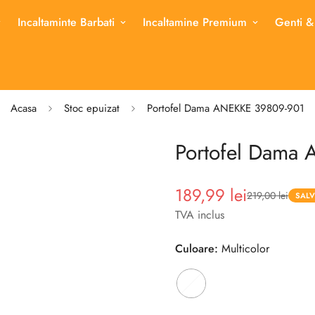
Incaltaminte Barbati
Incaltamine Premium
Genti &
Acasa
Stoc epuizat
Portofel Dama ANEKKE 39809-901
Portofel Dama
189,99 lei
219,00 lei
Pret
Pret
SALV
redus
TVA inclus
Culoare:
Multicolor