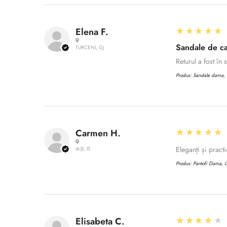
5
★★★★★
Elena F.
Sandale de ca
TURCENI, GJ
Returul a fost în
Produs:
Sandale dama, C
5
★★★★★
Carmen H.
Eleganți și practi
IAȘI, IS
Produs:
Pantofi Dama, C
4
★★★★★
Elisabeta C.