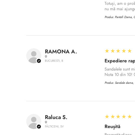
Totuși, am o prob
nu mă mai ajunge
Produs:
Pantofi Dama, C
5
★★★★★
RAMONA A.
Expediere rap
BUCURESTI, B
Sandalele sunt m
Nota 10 din 10! 
Produs:
Sandale dama, C
5
★★★★★
Raluca S.
Reușită
FĂLTICENI, SV
Promptitudinea