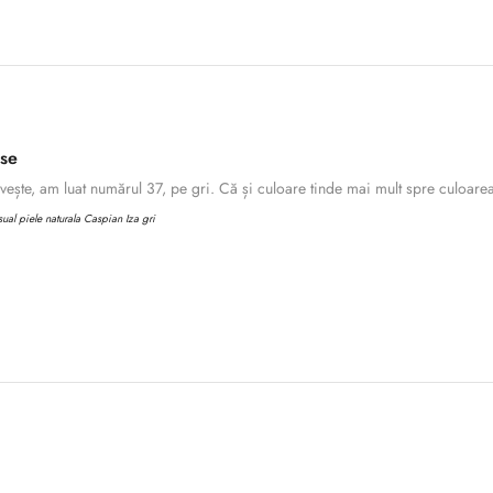
ase
ește, am luat numărul 37, pe gri. Că și culoare tinde mai mult spre culoarea 
al piele naturala Caspian Iza gri