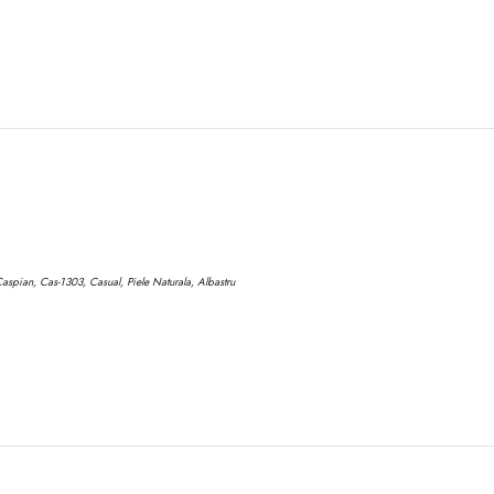
aspian, Cas-1303, Casual, Piele Naturala, Albastru