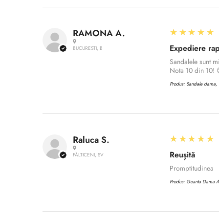
5
★★★★★
RAMONA A.
Expediere rap
BUCURESTI, B
Sandalele sunt m
Nota 10 din 10! 
Produs:
Sandale dama, C
5
★★★★★
Raluca S.
Reușită
FĂLTICENI, SV
Promptitudinea
Produs:
Geanta Dama 