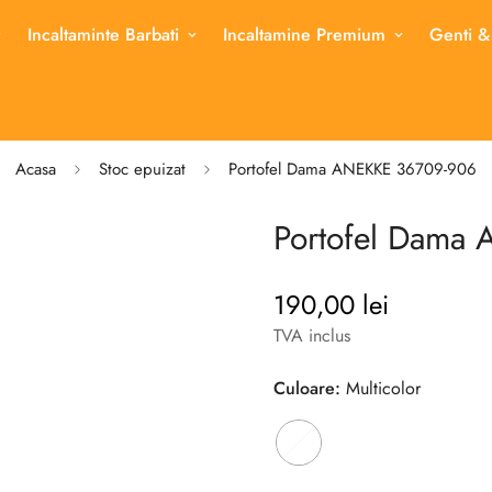
Incaltaminte Barbati
Incaltamine Premium
Genti &
Acasa
Stoc epuizat
Portofel Dama ANEKKE 36709-906
Portofel Dama
190,00 lei
Pret
TVA inclus
Culoare:
Multicolor