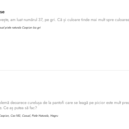
ase
ește, am luat numărul 37, pe gri. Că și culoare tinde mai mult spre culoarea 
al piele naturala Caspian Iza gri
lemă deoarece curelușa de la pantofi care se leagă pe picior este mult prea
. Ce aș putea să fac?
aspian, Cas-182, Casual, Piele Naturala, Negru