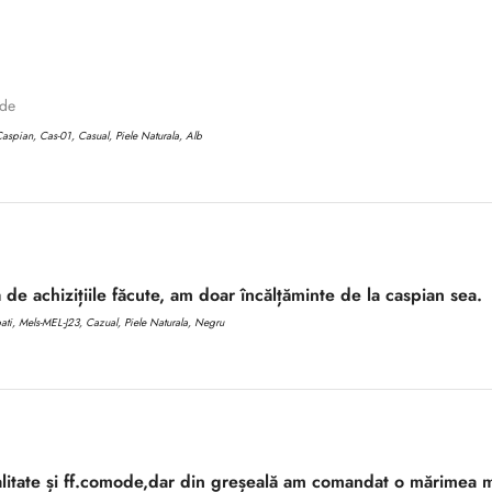
No, I'm not
Yes, I am
ode
aspian, Cas-01, Casual, Piele Naturala, Alb
 de achizițiile făcute, am doar încălțăminte de la caspian sea.
i, Mels-MEL-J23, Cazual, Piele Naturala, Negru
litate și ff.comode,dar din greșeală am comandat o mărimea m