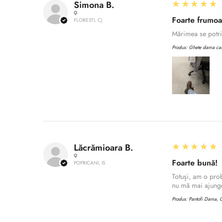
5
★★★★★
Simona B.
Foarte frumo
FLORESTI, CJ
Mărimea se potriv
Produs:
Ghete dama casu
5
★★★★★
Lăcrămioara B.
Foarte bună!
POPRICANI, IS
Totuși, am o prob
nu mă mai ajunge
Produs:
Pantofi Dama, C