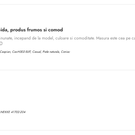
ida, produs frumos si comod
inunate, incepand de la model, culoare si comoditate. Masura este cea pe ca
😊
aspian, Cas-H302-SUIT, Casual, Piele naturala, Coniac
ANEKKE 41702-204
Confirm your age
Are you 18 years old or older?