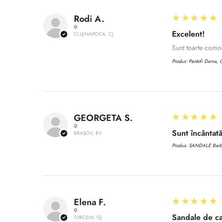
5
★★★★★
Rodi A.
Excelent!
CLUJ-NAPOCA, CJ
Sunt toarte com
Produs:
Pantofi Dama, C
5
★★★★★
GEORGETA S.
Sunt încântată
BRAȘOV, BV
Produs:
SANDALE Barbat
5
★★★★★
Elena F.
Sandale de ca
TURCENI, GJ