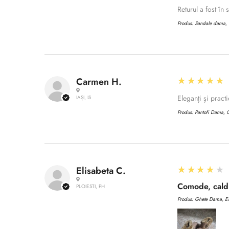
Returul a fost în
Produs:
Sandale dama, C
5
★★★★★
Carmen H.
Eleganți și practi
IAȘI, IS
Produs:
Pantofi Dama, C
4
★★★★★
Elisabeta C.
Comode, caldu
PLOIESTI, PH
Produs:
Ghete Dama, EN