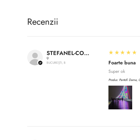
Recenzii
5
★★★★★
STEFANEL-CONSTANTIN A.
Foarte buna
BUCUREȘTI, B
Super ok
Produs:
Pantofi Dama, C