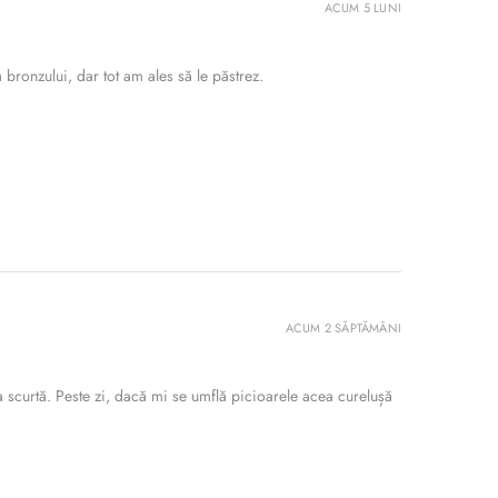
ACUM 5 LUNI
bronzului, dar tot am ales să le păstrez.
ACUM 2 SĂPTĂMÂNI
 scurtă. Peste zi, dacă mi se umflă picioarele acea curelușă