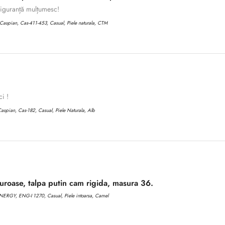
 siguranță mulțumesc!
aspian, Cas-411-453, Casual, Piele naturala, CTM
ci !
aspian, Cas-182, Casual, Piele Naturala, Alb
roase, talpa putin cam rigida, masura 36.
ERGY, ENG-I 1270, Casual, Piele intoarsa, Camel