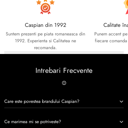
Caspian din 1992
Calitate în
Suntem prezenti pe piata romaneasca din
Punem accent pe c
1992. Experienta si Calitatea ne
fiecare comanda e
recomanda.
Intrebari Frecvente
😊
Care este povestea brandului Caspian?
Caspian este un brand romanesc infiintat in 1992. Cu o
Ce marimea mi se potriveste?
experiență de peste 30 de ani în industria modei, Caspian se