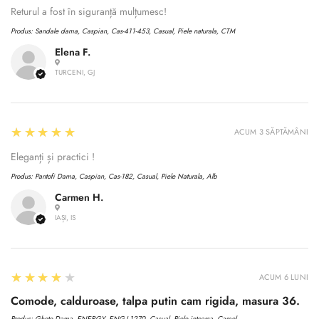
Returul a fost în siguranță mulțumesc!
Produs:
Sandale dama, Caspian, Cas-411-453, Casual, Piele naturala, CTM
Elena F.
TURCENI, GJ
5
★★★★★
ACUM 3 SĂPTĂMÂNI
Eleganți și practici !
Produs:
Pantofi Dama, Caspian, Cas-182, Casual, Piele Naturala, Alb
Carmen H.
IAȘI, IS
4
★★★★★
ACUM 6 LUNI
Comode, calduroase, talpa putin cam rigida, masura 36.
Produs:
Ghete Dama, ENERGY, ENG-I 1270, Casual, Piele intoarsa, Camel