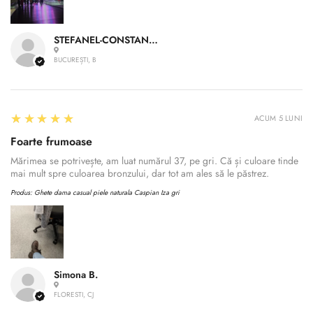
STEFANEL-CONSTANTIN A.
BUCUREȘTI, B
5
★★★★★
ACUM 5 LUNI
Foarte frumoase
Mărimea se potrivește, am luat numărul 37, pe gri. Că și culoare tinde
mai mult spre culoarea bronzului, dar tot am ales să le păstrez.
Produs:
Ghete dama casual piele naturala Caspian Iza gri
Simona B.
FLORESTI, CJ