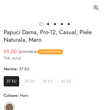
Papuci Dama, Pro-12, Casual, Piele
Naturala, Maro
99,00 lei
199,00 lei
Pret
Pret
SALVEZI
100,00 LEI
TVA inclus
redus
Marime:
37 EU
37 EU
38 EU
39 EU
40 EU
Culoare:
Maro