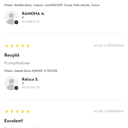
Produs:
Sandale dama, Caspian, Cas-H302-SUIT, Casual, Piele naturala, Coniac
RAMONA A.
BUCURESTI, B
5
★★★★★
ACUM 2 SĂPTĂMÂNI
Reușită
Promptitudinea
Produs:
Geanta Dama ANEKKE 41702-204
Raluca S.
FĂLTICENI, SV
Confirm your age
5
★★★★★
Are you 18 years old or older?
ACUM 2 SĂPTĂMÂNI
Excelent!