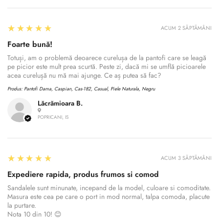
5
★★★★★
ACUM 2 SĂPTĂMÂNI
Foarte bună!
Totuși, am o problemă deoarece curelușa de la pantofi care se leagă
pe picior este mult prea scurtă. Peste zi, dacă mi se umflă picioarele
acea curelușă nu mă mai ajunge. Ce aș putea să fac?
Produs:
Pantofi Dama, Caspian, Cas-182, Casual, Piele Naturala, Negru
Lăcrămioara B.
POPRICANI, IS
5
★★★★★
ACUM 3 SĂPTĂMÂNI
Expediere rapida, produs frumos si comod
Sandalele sunt minunate, incepand de la model, culoare si comoditate.
Masura este cea pe care o port in mod normal, talpa comoda, placute
la purtare.
Nota 10 din 10! 😊