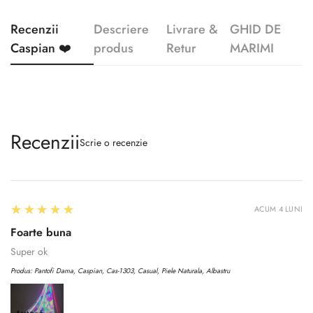
Recenzii
Descriere
Livrare &
GHID DE
Caspian ❤️
produs
Retur
MARIMI
Recenzii
Scrie o recenzie
5
★★★★★
ACUM 4 LUNI
Foarte buna
Super ok
Produs:
Pantofi Dama, Caspian, Cas-1303, Casual, Piele Naturala, Albastru