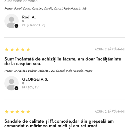
No, I'm not
Yes, I am
Sunt toarte comode
Produs:
Pantofi Dama, Caspian, Cas-01, Casual, Piele Naturala, Alb
Rodi A.
CLUJ-NAPOCA, CJ
5
★★★★★
ACUM 2 SĂPTĂMÂNI
Sunt încântată de achizițiile făcute, am doar încălțăminte
de la caspian sea.
Produs:
SANDALE Barbati, Mels-MEL-J23, Cazual, Piele Naturala, Negru
GEORGETA S.
BRAȘOV, BV
5
★★★★★
ACUM 2 SĂPTĂMÂNI
Sandale de calitate și ff.comode,dar din greșeală am
comandat o mărimea mai mică și am returnat