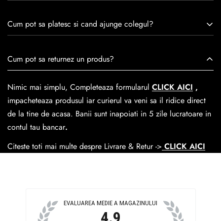
remarcă prin tradiție, maestrie și angajament față de
Consulta ghidul de marime de mai jos.
satisfacția clienților.Fiecare pereche de încălțăminte Caspian
Cum pot sa platesc si cand ajunge colegul?
este creată cu mândrie de meșteri pricepuți, care aduc la
viață nu doar pantofi, ci opere de artă care transcend
Se poate achita cu cardul online dar si numerar la livrare. In
Cum pot sa returnez un produs?
trecerea timpului.
medie livrarea dureaza
1-2 zile
lucratoare prin
GLS Courier
dar se poate alege cand finalzati comanda si predare la
Nimic mai simplu, Completeaza formularul
CLICK AICI
,
Easybox-ul Emag.
impacheteaza produsul iar curierul va veni sa il ridice direct
Cosul de livrare
este 15 lei pentru o comanda mai mica de
de la tine de acasa. Banii sunt inapoiati in 5 zile lucratoare in
390 lei si Gratuit pentru o comanda de peste 390 lei.
contul tau bancar
.
Citeste toti mai multe despre Livrare & Retur ->
CLICK AICI
EVALUAREA MEDIE A MAGAZINULUI
4.9