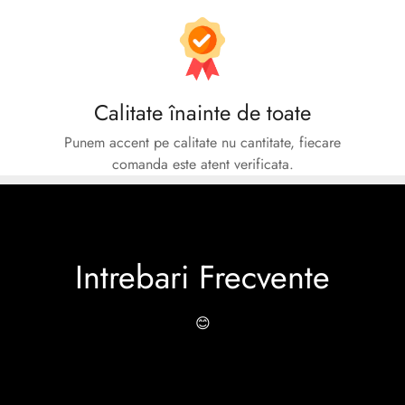
Calitate înainte de toate
Punem accent pe calitate nu cantitate, fiecare
comanda este atent verificata.
Intrebari Frecvente
😊