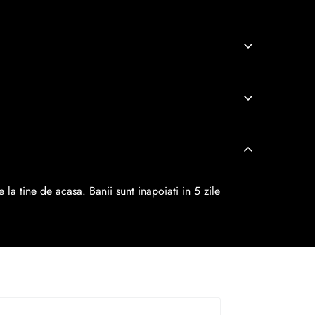
arcă prin tradiție, maestrie și angajament față de
viață nu doar pantofi, ci opere de artă care transcend
r
dar se poate alege cand finalzati comanda si
 la tine de acasa. Banii sunt inapoiati in 5 zile