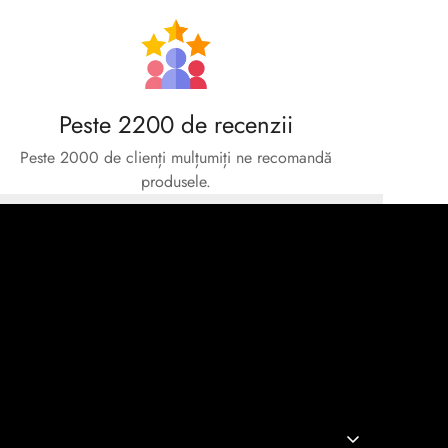
Peste 2200 de recenzii
Peste 2000 de clienți mulțumiți ne recomandă
produsele.