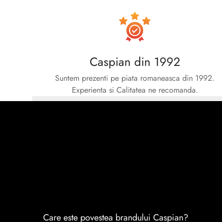
Caspian din 1992
Suntem prezenti pe piata romaneasca din 1992.
Experienta si Calitatea ne recomanda.
Care este povestea brandului Caspian?