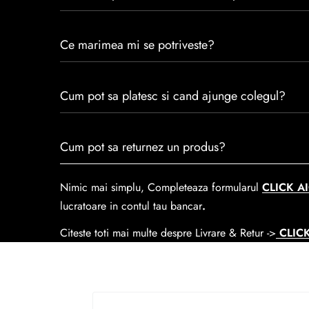
Caspian este un brand romanesc infiintat in 1992. Cu 
Ce marimea mi se potriveste?
satisfacția clienților.Fiecare pereche de încălțăminte
trecerea timpului.
Consulta ghidul de marime de mai jos.
Cum pot sa platesc si cand ajunge colegul?
Se poate achita cu cardul online dar si numerar la liv
Cum pot sa returnez un produs?
predare la
Easybox-ul Emag.
Cosul de livrare
este 15 lei pentru o comanda mai mi
Nimic mai simplu, Completeaza formularul
CLICK AI
lucratoare in contul tau bancar
.
Citeste toti mai multe despre Livrare & Retur ->
CLICK