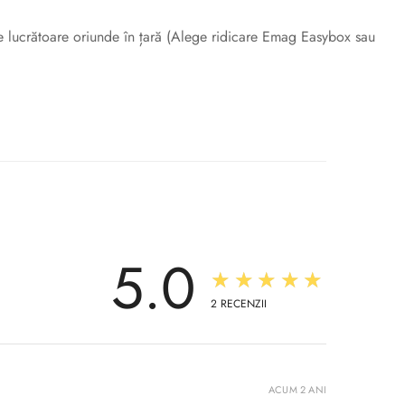
ile lucrătoare oriunde în țară (Alege ridicare Emag Easybox sau
5.0
★★★★★
2
RECENZII
ACUM 2 ANI