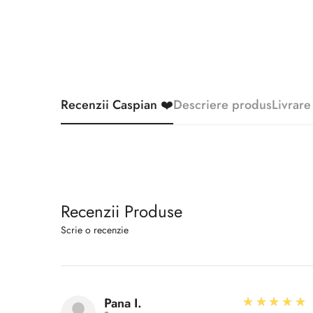
Recenzii Caspian ❤️
Descriere produs
Livrare
Recenzii Produse
Scrie o recenzie
5
★★★★★
Pana I.