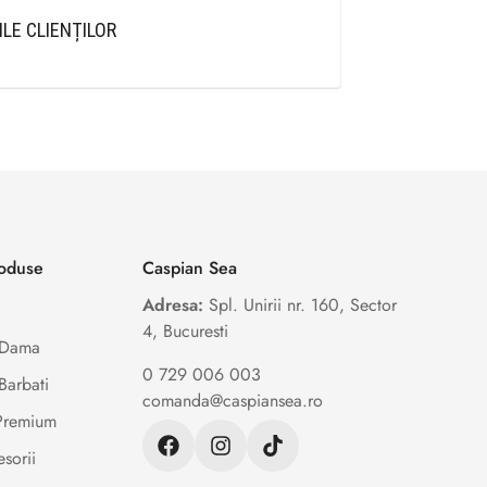
ILE CLIENȚILOR
roduse
Caspian Sea
Adresa:
Spl. Unirii nr. 160, Sector
4, Bucuresti
e Dama
0 729 006 003
Barbati
comanda@caspiansea.ro
 Premium
sorii