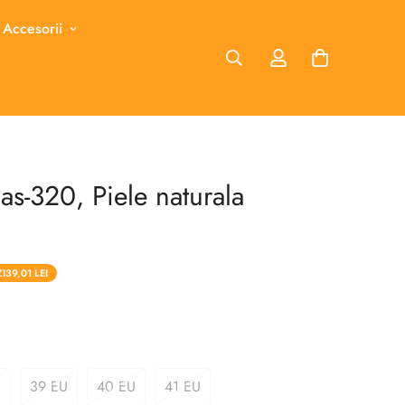
 Accesorii
s-320, Piele naturala
I
39,01 LEI
U
39 EU
40 EU
41 EU