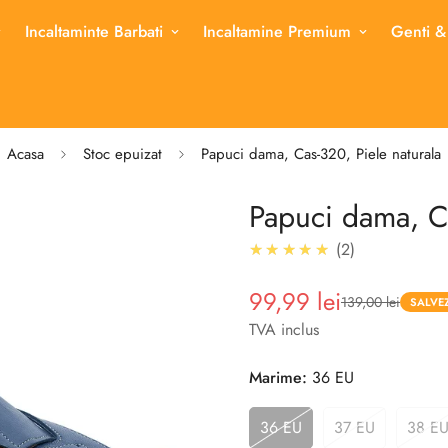
Incaltaminte Barbati
Incaltamine Premium
Genti &
Acasa
Stoc epuizat
Papuci dama, Cas-320, Piele naturala
Papuci dama, Ca
5.0
★★★★★
2
99,99 lei
139,00 lei
Pret
Pret
SALVEZ
redus
TVA inclus
Marime:
36 EU
36 EU
37 EU
38 E