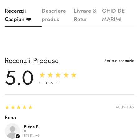
Recenzii
Descriere
Livrare &
GHID DE
Caspian ❤️
produs
Retur
MARIMI
Recenzii Produse
Scrie o recenzie
5.0
★★★★★
1
RECENZIE
5
★★★★★
ACUM 1 AN
Buna
Elena P.
PITEȘTI, AG