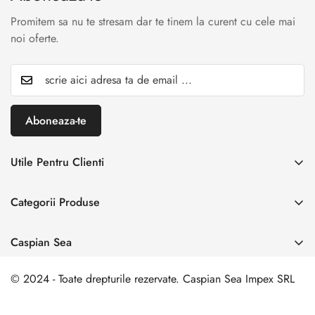
Promitem sa nu te stresam dar te tinem la curent cu cele mai
noi oferte.
Aboneaza-te
Utile Pentru Clienti
INREGISTREAZA RETUR
Categorii Produse
Creaza cont
Acasă
Autentificare cont
Caspian Sea
Incaltaminte Dama
Livrare & Retur
Adresa:
Spl. Unirii nr. 160, Sector 4, Bucuresti
Incaltaminte Barbati
© 2024 - Toate drepturile rezervate. Caspian Sea Impex SRL
Contact
0 729 006 003
Incaltamine Premium
comanda@caspiansea.ro