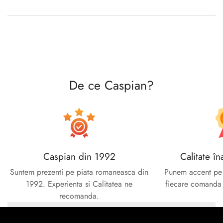
Confirm your age
Are you 18 years old or older?
No, I'm not
Yes, I am
De ce Caspian?
Caspian din 1992
Calitate în
Suntem prezenti pe piata romaneasca din
Punem accent pe c
1992. Experienta si Calitatea ne
fiecare comanda e
recomanda.