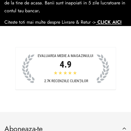
Cosul de livrare
este 15 lei pentru o comanda mai mica de
de la tine de acasa. Banii sunt inapoiati in 5 zile lucratoare in
390 lei si Gratuit pentru o comanda de peste 390 lei.
contul tau bancar
.
Citeste toti mai multe despre Livrare & Retur ->
CLICK AICI
EVALUAREA MEDIE A MAGAZINULUI
4.9
★★★★★
2.7K
RECENZIILE CLIENȚILOR
Aboneaza-te