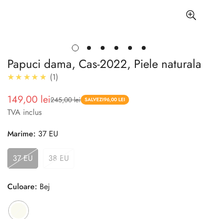
Papuci dama, Cas-2022, Piele naturala
5.0
★★★★★
1
149,00 lei
245,00 lei
Pret
Pret
SALVEZI
96,00 LEI
TVA inclus
redus
Marime:
37 EU
37 EU
38 EU
Culoare:
Bej