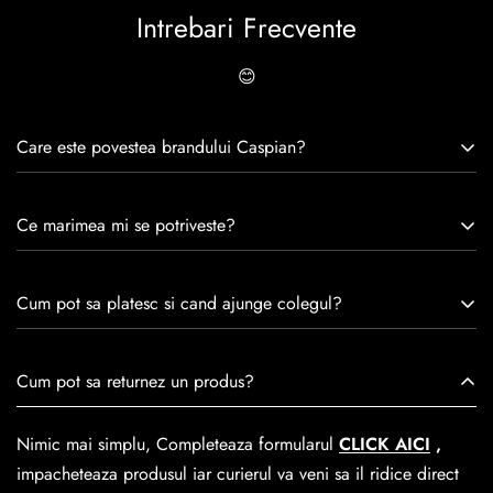
Intrebari Frecvente
😊
Care este povestea brandului Caspian?
Caspian este un brand romanesc infiintat in 1992. Cu o
Ce marimea mi se potriveste?
experiență de peste 30 de ani în industria modei, Caspian se
remarcă prin tradiție, maestrie și angajament față de
Consulta ghidul de marime de mai jos.
satisfacția clienților.Fiecare pereche de încălțăminte Caspian
Cum pot sa platesc si cand ajunge colegul?
este creată cu mândrie de meșteri pricepuți, care aduc la
viață nu doar pantofi, ci opere de artă care transcend
Se poate achita cu cardul online dar si numerar la livrare. In
Cum pot sa returnez un produs?
trecerea timpului.
medie livrarea dureaza
1-2 zile
lucratoare prin
GLS Courier
dar se poate alege cand finalzati comanda si predare la
Nimic mai simplu, Completeaza formularul
CLICK AICI
,
Easybox-ul Emag.
impacheteaza produsul iar curierul va veni sa il ridice direct