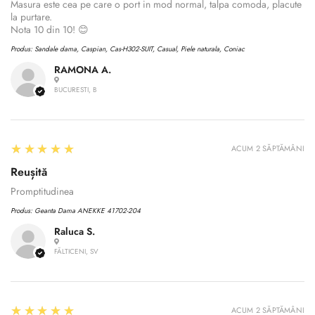
Masura este cea pe care o port in mod normal, talpa comoda, placute
la purtare.
Nota 10 din 10! 😊
Produs:
Sandale dama, Caspian, Cas-H302-SUIT, Casual, Piele naturala, Coniac
RAMONA A.
BUCURESTI, B
5
★★★★★
ACUM 2 SĂPTĂMÂNI
Reușită
Promptitudinea
Produs:
Geanta Dama ANEKKE 41702-204
Raluca S.
FĂLTICENI, SV
Confirm your age
Are you 18 years old or older?
5
★★★★★
ACUM 2 SĂPTĂMÂNI