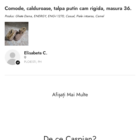
Comode, calduroase, talpa putin cam rigida, masura 36.
Produs:
Ghete Dama, ENERGY, ENG-I 1270, Casual, Piele intoarsa, Camel
Elisabeta C.
PLOIESTI, PH
Afișați Mai Multe
De ce Caspian?