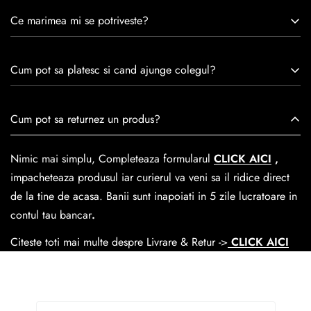
Caspian este un brand romanesc infiintat in 1992. Cu o
Ce marimea mi se potriveste?
experiență de peste 30 de ani în industria modei, Caspian se
remarcă prin tradiție, maestrie și angajament față de
Consulta ghidul de marime de mai jos.
satisfacția clienților.Fiecare pereche de încălțăminte Caspian
Cum pot sa platesc si cand ajunge colegul?
este creată cu mândrie de meșteri pricepuți, care aduc la
viață nu doar pantofi, ci opere de artă care transcend
Se poate achita cu cardul online dar si numerar la livrare. In
Cum pot sa returnez un produs?
trecerea timpului.
medie livrarea dureaza
1-2 zile
lucratoare prin
GLS Courier
dar se poate alege cand finalzati comanda si predare la
Nimic mai simplu, Completeaza formularul
CLICK AICI
,
Easybox-ul Emag.
impacheteaza produsul iar curierul va veni sa il ridice direct
Cosul de livrare
este 15 lei pentru o comanda mai mica de
de la tine de acasa. Banii sunt inapoiati in 5 zile lucratoare in
390 lei si Gratuit pentru o comanda de peste 390 lei.
contul tau bancar
.
Citeste toti mai multe despre Livrare & Retur ->
CLICK AICI