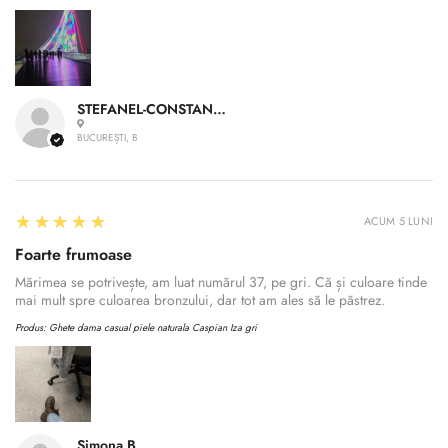
STEFANEL-CONSTANTIN A.
BUCUREȘTI, B
5
★★★★★
ACUM 5 LUNI
Foarte frumoase
Mărimea se potrivește, am luat numărul 37, pe gri. Că și culoare tinde
mai mult spre culoarea bronzului, dar tot am ales să le păstrez.
Produs:
Ghete dama casual piele naturala Caspian Iza gri
Simona B.