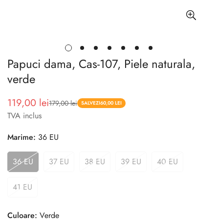
Papuci dama, Cas-107, Piele naturala,
verde
119,00 lei
179,00 lei
Pret
Pret
SALVEZI
60,00 LEI
TVA inclus
redus
Marime:
36 EU
36 EU
37 EU
38 EU
39 EU
40 EU
41 EU
Culoare:
Verde