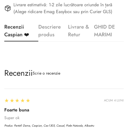
Livrare estimativă: 1-2 zile lucrătoare oriunde în țară
(Alege ridicare Emag Easybox sau prin Curier GLS)
Recenzii
Descriere
Livrare &
GHID DE
Caspian ❤️
produs
Retur
MARIMI
Recenzii
Scrie o recenzie
5
★★★★★
ACUM 4 LUNI
Foarte buna
Super ok
Produs:
Pantofi Dama, Caspian, Cas-1303, Casual, Piele Naturala, Albastru