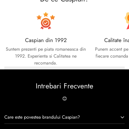
Caspian din 1992
Calitate în
Suntem prezenti pe piata romaneasca din
Punem accent pe c
1992. Experienta si Calitatea ne
fiecare comanda e
recomanda.
Intrebari Frecvente
😊
Care este povestea brandului Caspian?