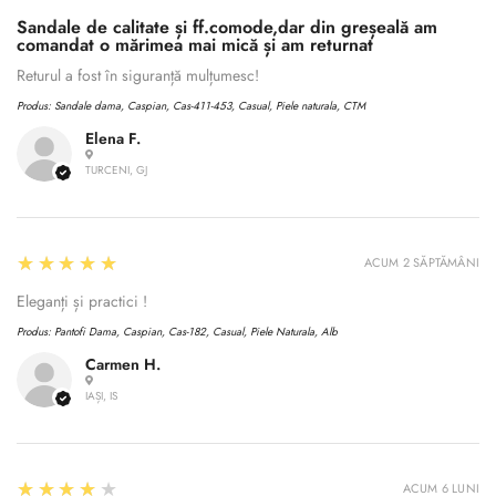
Sandale de calitate și ff.comode,dar din greșeală am
comandat o mărimea mai mică și am returnat
Returul a fost în siguranță mulțumesc!
Produs:
Sandale dama, Caspian, Cas-411-453, Casual, Piele naturala, CTM
Elena F.
TURCENI, GJ
5
★★★★★
ACUM 2 SĂPTĂMÂNI
Eleganți și practici !
Produs:
Pantofi Dama, Caspian, Cas-182, Casual, Piele Naturala, Alb
Carmen H.
IAȘI, IS
4
★★★★★
ACUM 6 LUNI