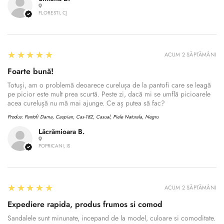
FLORESTI, CJ
5
★★★★★
ACUM 2 SĂPTĂMÂNI
Foarte bună!
Totuși, am o problemă deoarece curelușa de la pantofi care se leagă
pe picior este mult prea scurtă. Peste zi, dacă mi se umflă picioarele
acea curelușă nu mă mai ajunge. Ce aș putea să fac?
Produs:
Pantofi Dama, Caspian, Cas-182, Casual, Piele Naturala, Negru
Lăcrămioara B.
POPRICANI, IS
5
★★★★★
ACUM 2 SĂPTĂMÂNI
Expediere rapida, produs frumos si comod
Sandalele sunt minunate, incepand de la model, culoare si comoditate.