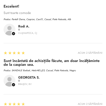
Excelent!
No, I'm not
Yes, I am
Sunt toarte comode
Produs:
Pantofi Dama, Caspian, Cas-01, Casual, Piele Naturala, Alb
Rodi A.
CLUJ-NAPOCA, CJ
5
★★★★★
ACUM 2 SĂPTĂMÂNI
Sunt încântată de achizițiile făcute, am doar încălțăminte
de la caspian sea.
Produs:
SANDALE Barbati, Mels-MEL-J23, Cazual, Piele Naturala, Negru
GEORGETA S.
BRAȘOV, BV
5
★★★★★
ACUM 2 SĂPTĂMÂNI