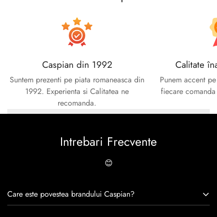
No, I'm not
Yes, I am
Caspian din 1992
Calitate în
Suntem prezenti pe piata romaneasca din
Punem accent pe c
1992. Experienta si Calitatea ne
fiecare comanda e
recomanda.
Intrebari Frecvente
😊
Care este povestea brandului Caspian?