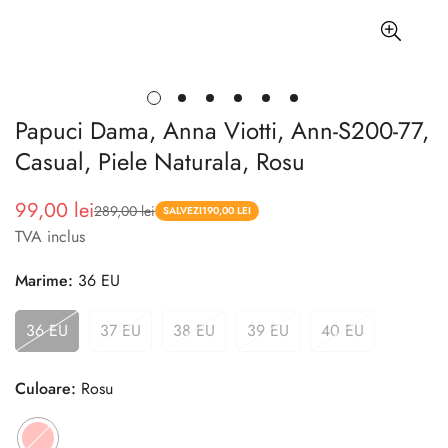
Papuci Dama, Anna Viotti, Ann-S200-77,
Casual, Piele Naturala, Rosu
99,00 lei
289,00 lei
Pret
Pret
SALVEZI
190,00 LEI
TVA inclus
redus
Marime:
36 EU
36 EU
37 EU
38 EU
39 EU
40 EU
Culoare:
Rosu