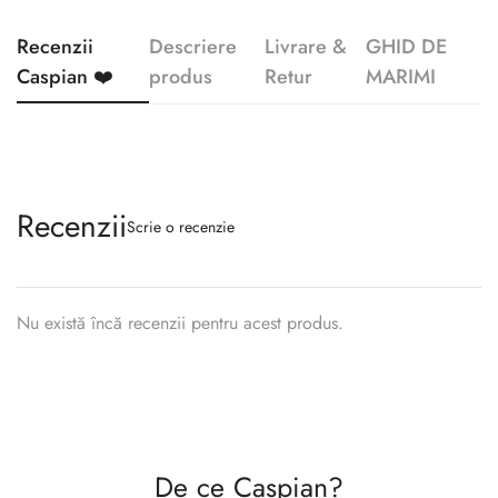
Recenzii
Descriere
Livrare &
GHID DE
Caspian ❤️
produs
Retur
MARIMI
Recenzii
Scrie o recenzie
Nu există încă recenzii pentru acest produs.
Confirm your age
Are you 18 years old or older?
De ce Caspian?