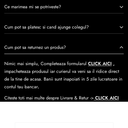
Caspian este un brand romanesc infiintat in 1992. Cu o
Ce marimea mi se potriveste?
experiență de peste 30 de ani în industria modei, Caspian se
remarcă prin tradiție, maestrie și angajament față de
Consulta ghidul de marime de mai jos.
satisfacția clienților.Fiecare pereche de încălțăminte Caspian
Cum pot sa platesc si cand ajunge colegul?
este creată cu mândrie de meșteri pricepuți, care aduc la
viață nu doar pantofi, ci opere de artă care transcend
Se poate achita cu cardul online dar si numerar la livrare. In
Cum pot sa returnez un produs?
trecerea timpului.
medie livrarea dureaza
1-2 zile
lucratoare prin
GLS Courier
dar se poate alege cand finalzati comanda si predare la
Nimic mai simplu, Completeaza formularul
CLICK AICI
,
Easybox-ul Emag.
impacheteaza produsul iar curierul va veni sa il ridice direct
Cosul de livrare
este 15 lei pentru o comanda mai mica de
de la tine de acasa. Banii sunt inapoiati in 5 zile lucratoare in
390 lei si Gratuit pentru o comanda de peste 390 lei.
contul tau bancar
.
Citeste toti mai multe despre Livrare & Retur ->
CLICK AICI