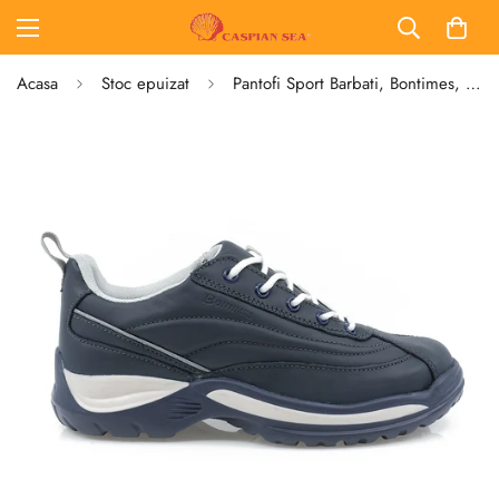
Acasa
Stoc epuizat
Pantofi Sport Barbati, Bontimes, Bit-538, Piele Naturala, Bleumarin