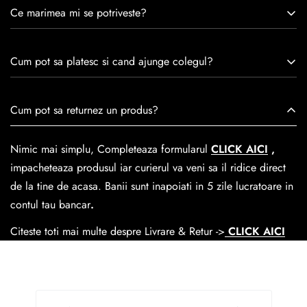
Caspian este un brand romanesc infiintat in 1992. Cu o
Ce marimea mi se potriveste?
experiență de peste 30 de ani în industria modei, Caspian se
remarcă prin tradiție, maestrie și angajament față de
Consulta ghidul de marime de mai jos.
satisfacția clienților.Fiecare pereche de încălțăminte Caspian
Cum pot sa platesc si cand ajunge colegul?
este creată cu mândrie de meșteri pricepuți, care aduc la
viață nu doar pantofi, ci opere de artă care transcend
Se poate achita cu cardul online dar si numerar la livrare. In
Cum pot sa returnez un produs?
trecerea timpului.
medie livrarea dureaza
1-2 zile
lucratoare prin
GLS Courier
dar se poate alege cand finalzati comanda si predare la
Nimic mai simplu, Completeaza formularul
CLICK AICI
,
Easybox-ul Emag.
impacheteaza produsul iar curierul va veni sa il ridice direct
Cosul de livrare
este 15 lei pentru o comanda mai mica de
de la tine de acasa. Banii sunt inapoiati in 5 zile lucratoare in
390 lei si Gratuit pentru o comanda de peste 390 lei.
contul tau bancar
.
Citeste toti mai multe despre Livrare & Retur ->
CLICK AICI