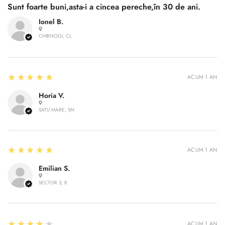
Sunt foarte buni,asta-i a cincea pereche,în 30 de ani.
Ionel B.
CHIRNOGI, CL
5
★★★★★
ACUM 1 AN
Horia V.
SATU MARE, SM
5
★★★★★
ACUM 1 AN
Emilian S.
SECTOR 3, B
4
★★★★★
ACUM 1 AN