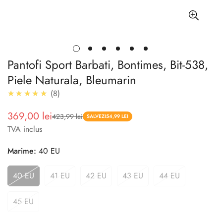
Pantofi Sport Barbati, Bontimes, Bit-538,
Piele Naturala, Bleumarin
4.9
★★★★★
8
369,00 lei
423,99 lei
Pret
Pret
SALVEZI
54,99 LEI
TVA inclus
redus
Marime:
40 EU
40 EU
41 EU
42 EU
43 EU
44 EU
45 EU