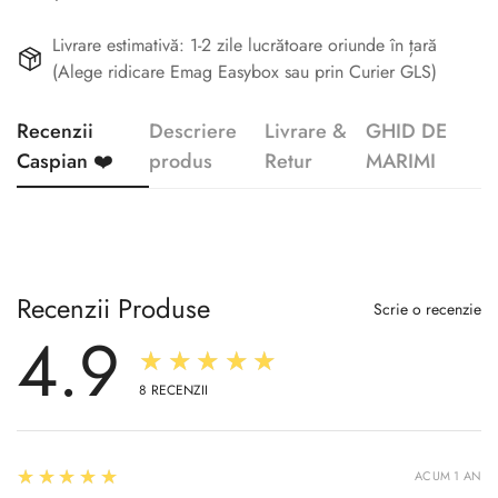
Livrare estimativă: 1-2 zile lucrătoare oriunde în țară
(Alege ridicare Emag Easybox sau prin Curier GLS)
Recenzii
Descriere
Livrare &
GHID DE
Caspian ❤️
produs
Retur
MARIMI
Recenzii Produse
Scrie o recenzie
4.9
★★★★★
8
RECENZII
5
★★★★★
ACUM 1 AN