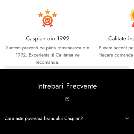
Caspian din 1992
Calitate în
Suntem prezenti pe piata romaneasca din
Punem accent pe c
1992. Experienta si Calitatea ne
fiecare comanda e
recomanda.
Intrebari Frecvente
😊
Care este povestea brandului Caspian?