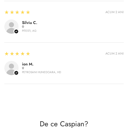
5
★★★★★
ACUM 2 ANI
Silviu C.
PITESTI, AG
5
★★★★★
ACUM 2 ANI
ion M.
PETROSANI HUNEDOARA, HD
De ce Caspian?