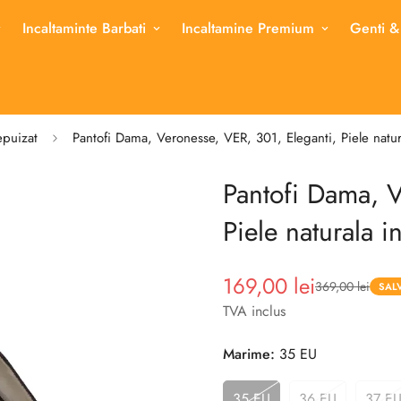
Incaltaminte Barbati
Incaltamine Premium
Genti &
epuizat
Pantofi Dama, Veronesse, VER, 301, Eleganti, Piele natur
Pantofi Dama, V
Piele naturala i
169,00 lei
369,00 lei
Pret
Pret
SAL
redus
TVA inclus
Marime:
35 EU
35 EU
36 EU
37 E