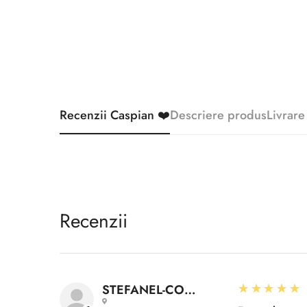
Recenzii Caspian ❤️
Descriere produs
Livrare
Recenzii
5
★★★★★
STEFANEL-CONSTANTIN A.