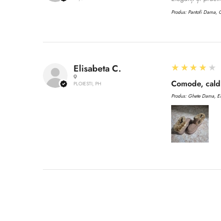
Produs:
Pantofi Dama, C
4
★★★★★
Elisabeta C.
Comode, caldu
PLOIESTI, PH
Produs:
Ghete Dama, EN