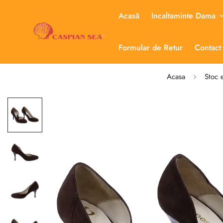
Acasă
Incaltaminte Dama
Formular de Retur
Contact
Acasa
Stoc 