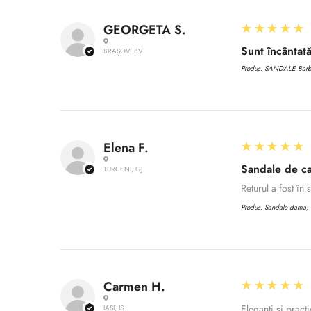
5
★★★★★
GEORGETA S.
Sunt încântată
BRAȘOV, BV
Produs:
SANDALE Barbat
5
★★★★★
Elena F.
Sandale de ca
TURCENI, GJ
Returul a fost în
Produs:
Sandale dama, C
5
★★★★★
Carmen H.
Eleganți și practi
IAȘI, IS