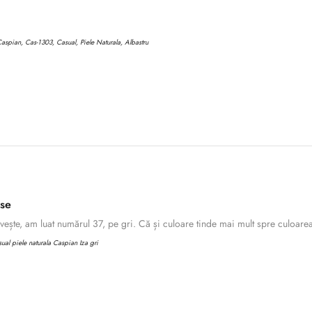
aspian, Cas-1303, Casual, Piele Naturala, Albastru
ase
ește, am luat numărul 37, pe gri. Că și culoare tinde mai mult spre culoarea 
al piele naturala Caspian Iza gri