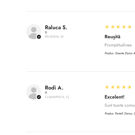
5
★★★★★
Raluca S.
Reușită
FĂLTICENI, SV
Promptitudinea
Produs:
Geanta Dama 
5
★★★★★
Rodi A.
Excelent!
CLUJ-NAPOCA, CJ
Sunt toarte com
Produs:
Pantofi Dama, C