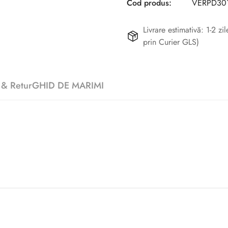
Cod produs:
VERPD301
Livrare estimativă: 1-2 z
prin Curier GLS)
 & Retur
GHID DE MARIMI