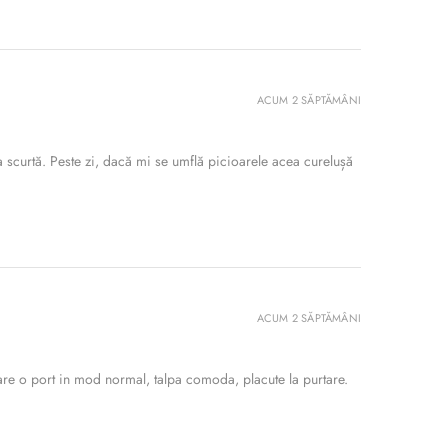
ACUM 2 SĂPTĂMÂNI
 scurtă. Peste zi, dacă mi se umflă picioarele acea curelușă
ACUM 2 SĂPTĂMÂNI
re o port in mod normal, talpa comoda, placute la purtare.