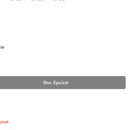
rsa
Stoc Epuizat
uizat