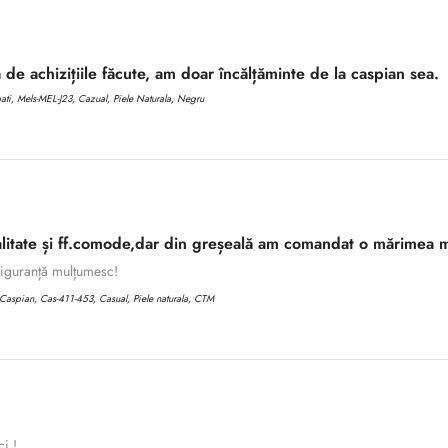
 de achizițiile făcute, am doar încălțăminte de la caspian sea.
i, Mels-MEL-J23, Cazual, Piele Naturala, Negru
litate și ff.comode,dar din greșeală am comandat o mărimea m
 siguranță mulțumesc!
aspian, Cas-411-453, Casual, Piele naturala, CTM
ci !