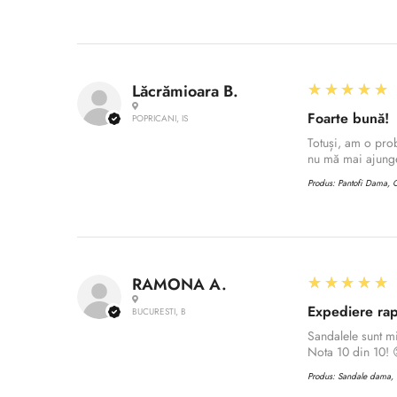
5
★★★★★
Lăcrămioara B.
Foarte bună!
POPRICANI, IS
Totuși, am o prob
nu mă mai ajunge
Produs:
Pantofi Dama, C
5
★★★★★
RAMONA A.
Expediere rap
BUCURESTI, B
Sandalele sunt m
Nota 10 din 10! 
Produs:
Sandale dama, C