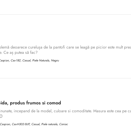
lemă deoarece curelușa de la pantofi care se leagă pe picior este mult prea
. Ce aș putea să fac?
aspian, Cas-182, Casual, Piele Naturala, Negru
ida, produs frumos si comod
inunate, incepand de la model, culoare si comoditate. Masura este cea pe ca
Confirm your age
😊
aspian, Cas-H302-SUIT, Casual, Piele naturala, Coniac
Are you 18 years old or older?