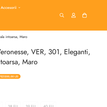
 Accesorii
ala intoarsa, Maro
eronesse, VER, 301, Eleganti,
ntoarsa, Maro
VEZI
200,00 LEI
U
38 EU
39 EU
40 EU