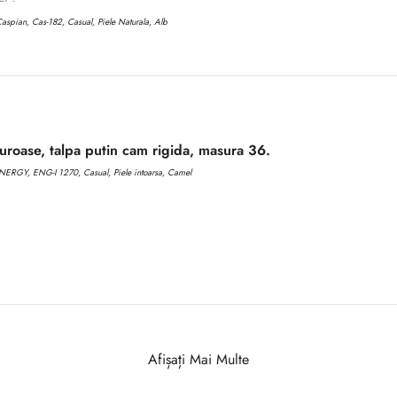
aspian, Cas-182, Casual, Piele Naturala, Alb
roase, talpa putin cam rigida, masura 36.
ERGY, ENG-I 1270, Casual, Piele intoarsa, Camel
Afișați Mai Multe