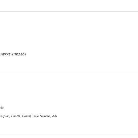
No, I'm not
Yes, I am
ANEKKE 41702-204
ode
aspian, Cas-01, Casual, Piele Naturala, Alb