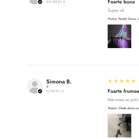
Foarte buna
BUCUREȘTI, B
Super ok
Produs:
Pantofi Dama, C
5
★★★★★
Simona B.
Foarte frumo
FLORESTI, CJ
Mărimea se potriv
Produs:
Ghete dama casu