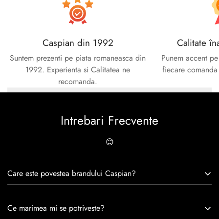
Caspian din 1992
Calitate în
Suntem prezenti pe piata romaneasca din
Punem accent pe c
1992. Experienta si Calitatea ne
fiecare comanda e
recomanda.
Intrebari Frecvente
😊
Care este povestea brandului Caspian?
Caspian este un brand romanesc infiintat in 1992. Cu o
Ce marimea mi se potriveste?
experiență de peste 30 de ani în industria modei, Caspian se