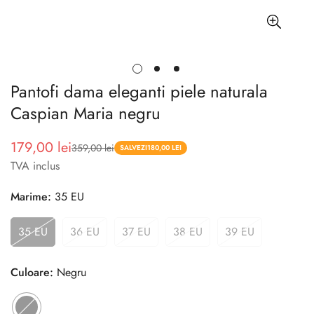
Pantofi dama eleganti piele naturala
Caspian Maria negru
179,00 lei
359,00 lei
Pret
Pret
SALVEZI
180,00 LEI
TVA inclus
redus
Marime:
35 EU
35 EU
36 EU
37 EU
38 EU
39 EU
Culoare:
Negru