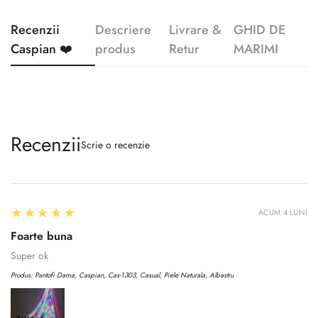
Recenzii
Descriere
Livrare &
GHID DE
Caspian ❤️
produs
Retur
MARIMI
Recenzii
Scrie o recenzie
5
★★★★★
ACUM 4 LUNI
Foarte buna
Super ok
Produs:
Pantofi Dama, Caspian, Cas-1303, Casual, Piele Naturala, Albastru