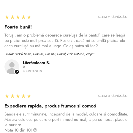
5
★★★★★
ACUM 2 SĂPTĂMÂNI
Foarte bună!
Totuși, am o problemă deoarece curelușa de la pantofi care se leagă
pe picior este mult prea scurtă. Peste zi, dacă mi se umflă picioarele
acea curelușă nu mă mai ajunge. Ce aș putea să fac?
Produs:
Pantofi Dama, Caspian, Cas-182, Casual, Piele Naturala, Negru
Lăcrămioara B.
POPRICANI, IS
5
★★★★★
ACUM 3 SĂPTĂMÂNI
Expediere rapida, produs frumos si comod
Sandalele sunt minunate, incepand de la model, culoare si comoditate.
Masura este cea pe care o port in mod normal, talpa comoda, placute
la purtare.
Nota 10 din 10! 😊