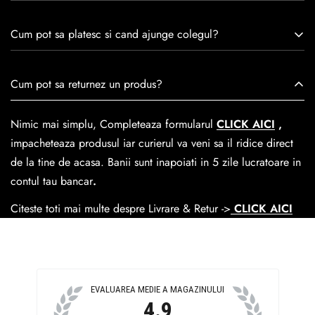
remarcă prin tradiție, maestrie și angajament față de
Consulta ghidul de marime de mai jos.
satisfacția clienților.Fiecare pereche de încălțăminte Caspian
Cum pot sa platesc si cand ajunge colegul?
este creată cu mândrie de meșteri pricepuți, care aduc la
viață nu doar pantofi, ci opere de artă care transcend
Se poate achita cu cardul online dar si numerar la livrare. In
Cum pot sa returnez un produs?
trecerea timpului.
medie livrarea dureaza
1-2 zile
lucratoare prin
GLS Courier
dar se poate alege cand finalzati comanda si predare la
Nimic mai simplu, Completeaza formularul
CLICK AICI
,
Easybox-ul Emag.
impacheteaza produsul iar curierul va veni sa il ridice direct
Cosul de livrare
este 15 lei pentru o comanda mai mica de
de la tine de acasa. Banii sunt inapoiati in 5 zile lucratoare in
390 lei si Gratuit pentru o comanda de peste 390 lei.
contul tau bancar
.
Citeste toti mai multe despre Livrare & Retur ->
CLICK AICI
EVALUAREA MEDIE A MAGAZINULUI
4.9