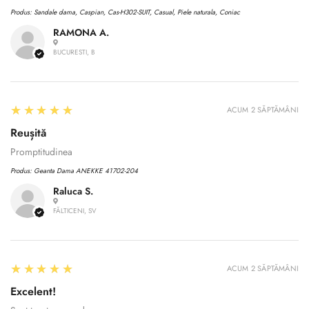
Produs:
Sandale dama, Caspian, Cas-H302-SUIT, Casual, Piele naturala, Coniac
RAMONA A.
BUCURESTI, B
5
★★★★★
ACUM 2 SĂPTĂMÂNI
Reușită
Promptitudinea
Produs:
Geanta Dama ANEKKE 41702-204
Raluca S.
FĂLTICENI, SV
Confirm your age
5
★★★★★
Are you 18 years old or older?
ACUM 2 SĂPTĂMÂNI
Excelent!