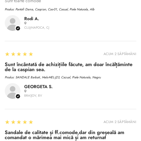
No, I'm not
Yes, I am
Sunt toarte comode
Produs:
Pantofi Dama, Caspian, Cas-01, Casual, Piele Naturala, Alb
Rodi A.
CLUJ-NAPOCA, CJ
5
★★★★★
ACUM 2 SĂPTĂMÂNI
Sunt încântată de achizițiile făcute, am doar încălțăminte
de la caspian sea.
Produs:
SANDALE Barbati, Mels-MEL-J23, Cazual, Piele Naturala, Negru
GEORGETA S.
BRAȘOV, BV
5
★★★★★
ACUM 2 SĂPTĂMÂNI
Sandale de calitate și ff.comode,dar din greșeală am
comandat o mărimea mai mică și am returnat