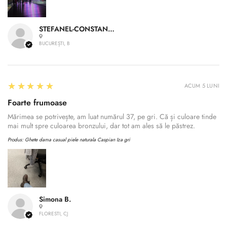
STEFANEL-CONSTANTIN A.
BUCUREȘTI, B
5
★★★★★
ACUM 5 LUNI
Foarte frumoase
Mărimea se potrivește, am luat numărul 37, pe gri. Că și culoare tinde
mai mult spre culoarea bronzului, dar tot am ales să le păstrez.
Produs:
Ghete dama casual piele naturala Caspian Iza gri
Simona B.
FLORESTI, CJ