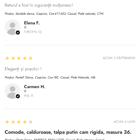
Returul a fost în siguranță mulțumesc!
Produs:
Sandale dama, Caspian, Cas-411-453, Casual, Piele naturala, CTM
Elena F.
TURCENI, GJ
5
★★★★★
ACUM 3 SĂPTĂMÂNI
Eleganți și practici !
Produs:
Pantofi Dama, Caspian, Cas-182, Casual, Piele Naturala, Alb
Carmen H.
IAȘI, IS
4
★★★★★
ACUM 6 LUNI
Comode, calduroase, talpa putin cam rigida, masura 36.
Produs:
Ghete Dama, ENERGY, ENG-I 1270, Casual, Piele intoarsa, Camel