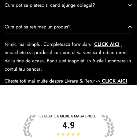
Consulta ghidul de marime de mai jos.
satisfacția clienților.Fiecare pereche de încălțăminte Caspian
Cum pot sa platesc si cand ajunge colegul?
este creată cu mândrie de meșteri pricepuți, care aduc la
viață nu doar pantofi, ci opere de artă care transcend
Se poate achita cu cardul online dar si numerar la livrare. In
Cum pot sa returnez un produs?
trecerea timpului.
medie livrarea dureaza
1-2 zile
lucratoare prin
GLS Courier
dar se poate alege cand finalzati comanda si predare la
Nimic mai simplu, Completeaza formularul
CLICK AICI
,
Easybox-ul Emag.
impacheteaza produsul iar curierul va veni sa il ridice direct
Cosul de livrare
este 15 lei pentru o comanda mai mica de
de la tine de acasa. Banii sunt inapoiati in 5 zile lucratoare in
390 lei si Gratuit pentru o comanda de peste 390 lei.
contul tau bancar
.
Citeste toti mai multe despre Livrare & Retur ->
CLICK AICI
EVALUAREA MEDIE A MAGAZINULUI
4.9
★★★★★