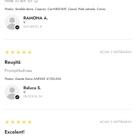
Nota 10 din 10! 😊
Produs:
Sandale dama, Caspian, Cas-H302-SUIT, Casual, Piele naturala, Coniac
RAMONA A.
BUCURESTI, B
5
★★★★★
ACUM 2 SĂPTĂMÂNI
Reușită
Promptitudinea
Produs:
Geanta Dama ANEKKE 41702-204
Raluca S.
FĂLTICENI, SV
5
★★★★★
ACUM 2 SĂPTĂMÂNI
Excelent!