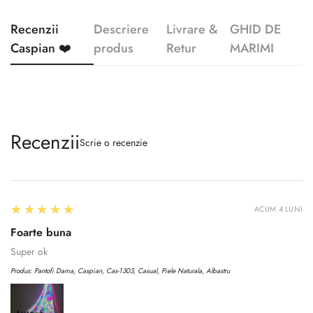
Recenzii
Descriere
Livrare &
GHID DE
Caspian ❤️
produs
Retur
MARIMI
Recenzii
Scrie o recenzie
5
★★★★★
ACUM 4 LUNI
Foarte buna
Super ok
Produs:
Pantofi Dama, Caspian, Cas-1303, Casual, Piele Naturala, Albastru