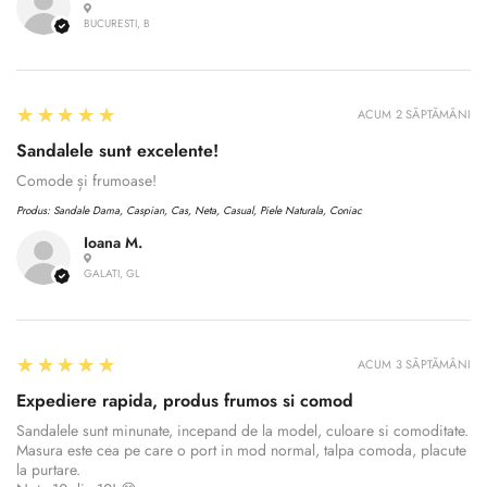
BUCURESTI, B
5
★★★★★
ACUM 2 SĂPTĂMÂNI
Sandalele sunt excelente!
Comode și frumoase!
Produs:
Sandale Dama, Caspian, Cas, Neta, Casual, Piele Naturala, Coniac
Ioana M.
GALATI, GL
Confirm your age
5
★★★★★
ACUM 3 SĂPTĂMÂNI
Expediere rapida, produs frumos si comod
Are you 18 years old or older?
Sandalele sunt minunate, incepand de la model, culoare si comoditate.
Masura este cea pe care o port in mod normal, talpa comoda, placute
la purtare.
No, I'm not
Yes, I am