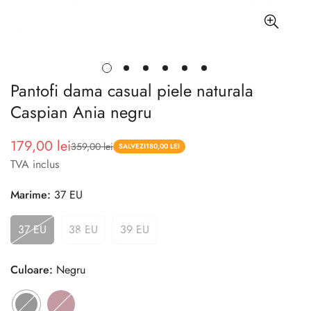
Pantofi dama casual piele naturala
Caspian Ania negru
179,00 lei
359,00 lei
Pret
Pret
SALVEZI
180,00 LEI
TVA inclus
redus
Marime:
37 EU
37 EU
38 EU
39 EU
Culoare:
Negru