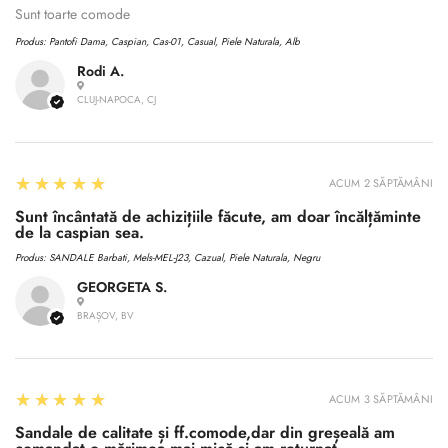
Sunt toarte comode
Produs:
Pantofi Dama, Caspian, Cas-01, Casual, Piele Naturala, Alb
Rodi A.
CLUJ-NAPOCA, CJ
5
★★★★★
ACUM 2 SĂPTĂMÂNI
Sunt încântată de achizițiile făcute, am doar încălțăminte
de la caspian sea.
Produs:
SANDALE Barbati, Mels-MEL-J23, Cazual, Piele Naturala, Negru
GEORGETA S.
BRAȘOV, BV
5
★★★★★
ACUM 3 SĂPTĂMÂNI
Sandale de calitate și ff.comode,dar din greșeală am