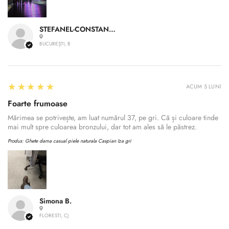
STEFANEL-CONSTANTIN A.
BUCUREȘTI, B
5
★★★★★
ACUM 5 LUNI
Foarte frumoase
Mărimea se potrivește, am luat numărul 37, pe gri. Că și culoare tinde
mai mult spre culoarea bronzului, dar tot am ales să le păstrez.
Produs:
Ghete dama casual piele naturala Caspian Iza gri
Simona B.
FLORESTI, CJ