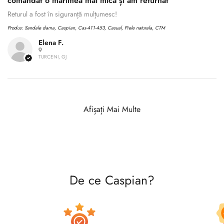
comandat o mărimea mai mică și am returnat
Returul a fost în siguranță mulțumesc!
Produs:
Sandale dama, Caspian, Cas-411-453, Casual, Piele naturala, CTM
Elena F.
TURCENI, GJ
Afișați Mai Multe
De ce Caspian?