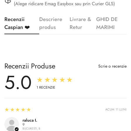
(Alege ridicare Emag Easybox sau prin Curier GLS)
Recenzii
Descriere
Livrare &
GHID DE
Caspian ❤️
produs
Retur
MARIMI
Recenzii Produse
Scrie o recenzie
5.0
★★★★★
1
RECENZIE
5
★★★★★
ACUM 11 LUNI
raluca I.
BUCURESTI, B