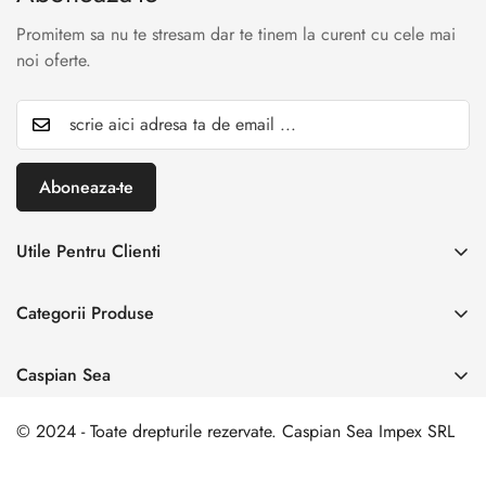
Promitem sa nu te stresam dar te tinem la curent cu cele mai
noi oferte.
Aboneaza-te
Utile Pentru Clienti
INREGISTREAZA RETUR
Categorii Produse
Creaza cont
Acasă
Autentificare cont
Caspian Sea
Incaltaminte Dama
Livrare & Retur
Adresa:
Spl. Unirii nr. 160, Sector 4, Bucuresti
Incaltaminte Barbati
© 2024 - Toate drepturile rezervate. Caspian Sea Impex SRL
Contact
0 729 006 003
Incaltamine Premium
comanda@caspiansea.ro