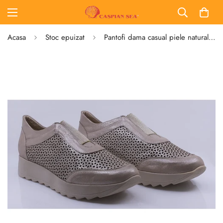
Acasa
Stoc epuizat
Pantofi dama casual piele naturala Caspian 202-P bej/gri sidef