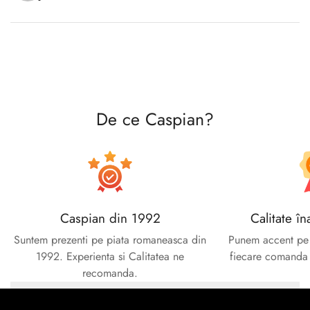
Confirm your age
Are you 18 years old or older?
No, I'm not
Yes, I am
De ce Caspian?
Caspian din 1992
Calitate în
Suntem prezenti pe piata romaneasca din
Punem accent pe c
1992. Experienta si Calitatea ne
fiecare comanda e
recomanda.