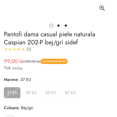
Pantofi dama casual piele naturala
Caspian 202-P bej/gri sidef
5.0
★★★★★
1
99,00 lei
309,00 lei
Pret
Pret
SALVEZI
210,00 LEI
TVA inclus
redus
Marime:
37 EU
37 EU
38 EU
39 EU
40 EU
Culoare:
Bej/gri