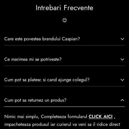
Intrebari Frecvente
😊
Care este povestea brandului Caspian?
Caspian este un brand romanesc infiintat in 1992. Cu o
Ce marimea mi se potriveste?
experiență de peste 30 de ani în industria modei, Caspian se
remarcă prin tradiție, maestrie și angajament față de
Consulta ghidul de marime de mai jos.
satisfacția clienților.Fiecare pereche de încălțăminte Caspian
Cum pot sa platesc si cand ajunge colegul?
este creată cu mândrie de meșteri pricepuți, care aduc la
viață nu doar pantofi, ci opere de artă care transcend
Se poate achita cu cardul online dar si numerar la livrare. In
Cum pot sa returnez un produs?
trecerea timpului.
medie livrarea dureaza
1-2 zile
lucratoare prin
GLS Courier
dar se poate alege cand finalzati comanda si predare la
Nimic mai simplu, Completeaza formularul
CLICK AICI
,
Easybox-ul Emag.
impacheteaza produsul iar curierul va veni sa il ridice direct