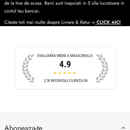
Cosul de livrare
este 15 lei pentru o comanda mai mica de
de la tine de acasa. Banii sunt inapoiati in 5 zile lucratoare in
390 lei si Gratuit pentru o comanda de peste 390 lei.
contul tau bancar
.
Citeste toti mai multe despre Livrare & Retur ->
CLICK AICI
EVALUAREA MEDIE A MAGAZINULUI
4.9
★★★★★
2.7K
RECENZIILE CLIENȚILOR
Aboneaza-te