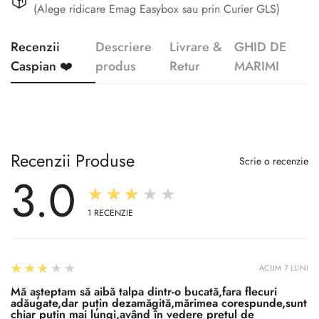
(Alege ridicare Emag Easybox sau prin Curier GLS)
Recenzii
Descriere
Livrare &
GHID DE
Caspian ❤️
produs
Retur
MARIMI
Recenzii Produse
Scrie o recenzie
3.0
★★★★★
1
RECENZIE
3
★★★★★
ACUM 7 LUNI
Mă așteptam să aibă talpa dintr-o bucată,fara flecuri
adăugate,dar puțin dezamăgită,mărimea corespunde,sunt
chiar puțin mai lungi,având în vedere prețul de