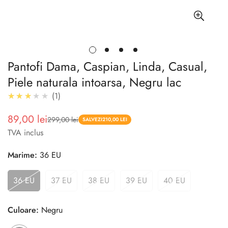
Pantofi Dama, Caspian, Linda, Casual,
Piele naturala intoarsa, Negru lac
3.0
★★★★★
1
89,00 lei
299,00 lei
Pret
Pret
SALVEZI
210,00 LEI
TVA inclus
redus
Marime:
36 EU
36 EU
37 EU
38 EU
39 EU
40 EU
Culoare:
Negru