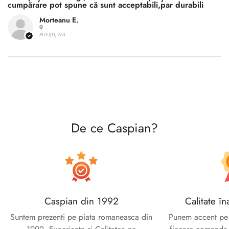
cumpărare pot spune că sunt acceptabili,par durabili
Morteanu E.
Confirm your age
PITEŞTI, AG
Are you 18 years old or older?
No, I'm not
Yes, I am
De ce Caspian?
Caspian din 1992
Calitate în
Suntem prezenti pe piata romaneasca din
Punem accent pe c