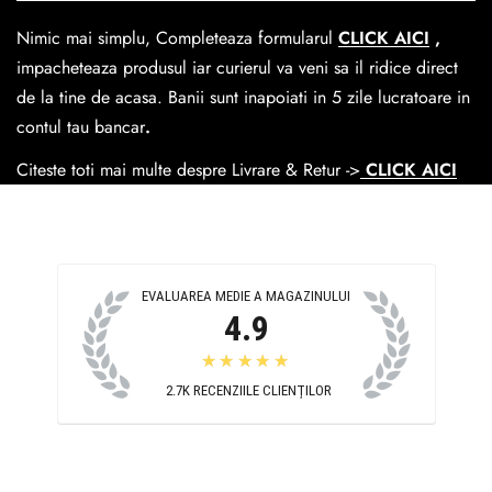
dar se poate alege cand finalzati comanda si predare la
Nimic mai simplu, Completeaza formularul
CLICK AICI
,
Easybox-ul Emag.
impacheteaza produsul iar curierul va veni sa il ridice direct
Cosul de livrare
este 15 lei pentru o comanda mai mica de
de la tine de acasa. Banii sunt inapoiati in 5 zile lucratoare in
390 lei si Gratuit pentru o comanda de peste 390 lei.
contul tau bancar
.
Citeste toti mai multe despre Livrare & Retur ->
CLICK AICI
EVALUAREA MEDIE A MAGAZINULUI
4.9
★★★★★
2.7K
RECENZIILE CLIENȚILOR