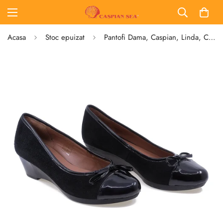
Acasa
Stoc epuizat
Pantofi Dama, Caspian, Linda, Casual, Piele naturala intoarsa, Negru lac