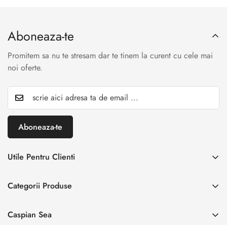
Aboneaza-te
Promitem sa nu te stresam dar te tinem la curent cu cele mai
noi oferte.
Aboneaza-te
Utile Pentru Clienti
INREGISTREAZA RETUR
Categorii Produse
Creaza cont
Acasă
Autentificare cont
Caspian Sea
Incaltaminte Dama