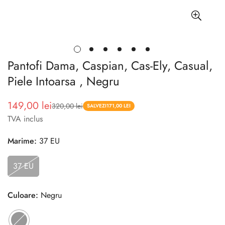
Pantofi Dama, Caspian, Cas-Ely, Casual,
Piele Intoarsa , Negru
149,00 lei
320,00 lei
Pret
Pret
SALVEZI
171,00 LEI
TVA inclus
redus
Marime:
37 EU
37 EU
Culoare:
Negru