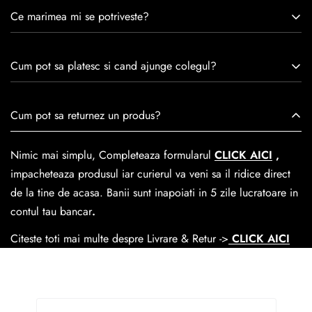
Caspian este un brand romanesc infiintat in 1992. Cu o
Ce marimea mi se potriveste?
experiență de peste 30 de ani în industria modei, Caspian se
remarcă prin tradiție, maestrie și angajament față de
Consulta ghidul de marime de mai jos.
satisfacția clienților.Fiecare pereche de încălțăminte Caspian
Cum pot sa platesc si cand ajunge colegul?
este creată cu mândrie de meșteri pricepuți, care aduc la
viață nu doar pantofi, ci opere de artă care transcend
Se poate achita cu cardul online dar si numerar la livrare. In
Cum pot sa returnez un produs?
trecerea timpului.
medie livrarea dureaza
1-2 zile
lucratoare prin
GLS Courier
dar se poate alege cand finalzati comanda si predare la
Nimic mai simplu, Completeaza formularul
CLICK AICI
,
Easybox-ul Emag.
impacheteaza produsul iar curierul va veni sa il ridice direct
Cosul de livrare
este 15 lei pentru o comanda mai mica de
de la tine de acasa. Banii sunt inapoiati in 5 zile lucratoare in
390 lei si Gratuit pentru o comanda de peste 390 lei.
contul tau bancar
.
Citeste toti mai multe despre Livrare & Retur ->
CLICK AICI