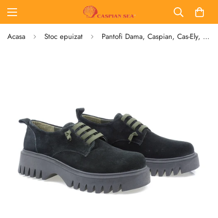
Acasa
Stoc epuizat
Pantofi Dama, Caspian, Cas-Ely, Casual, Piele Intoarsa , Negru