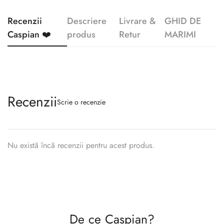
Recenzii
Descriere
Livrare &
GHID DE
Caspian ❤️
produs
Retur
MARIMI
Recenzii
Scrie o recenzie
Nu există încă recenzii pentru acest produs.
Confirm your age
Are you 18 years old or older?
De ce Caspian?