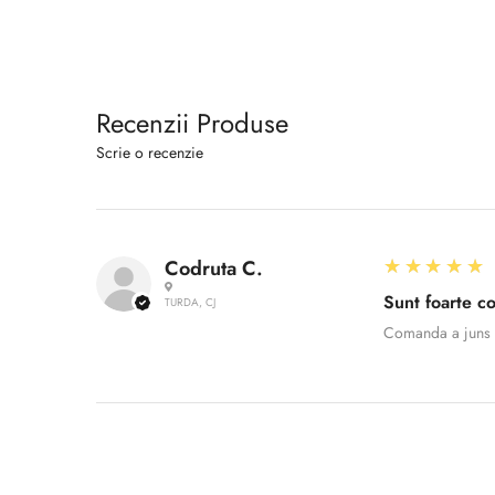
Recenzii Produse
Scrie o recenzie
5
★★★★★
Codruta C.
Sunt foarte c
TURDA, CJ
Comanda a juns 