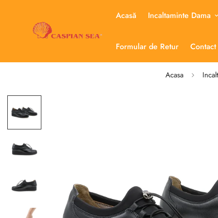
Acasă
Incaltaminte Dama
Formular de Retur
Contact
Acasa
Inca