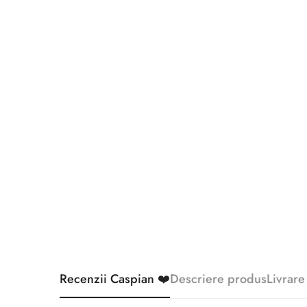
Recenzii Caspian ❤️
Descriere produs
Livrare