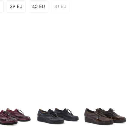
U
39 EU
40 EU
41 EU