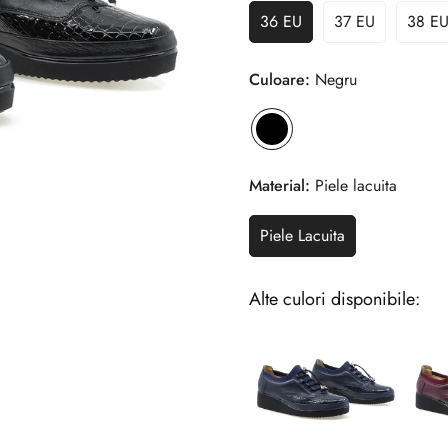
36 EU
37 EU
38 E
Culoare:
Negru
Material:
Piele lacuita
Piele Lacuita
Alte culori disponibile: