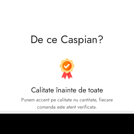
Are you 18 years old or older?
No, I'm not
Yes, I am
De ce Caspian?
Calitate înainte de toate
Punem accent pe calitate nu cantitate, fiecare
comanda este atent verificata.