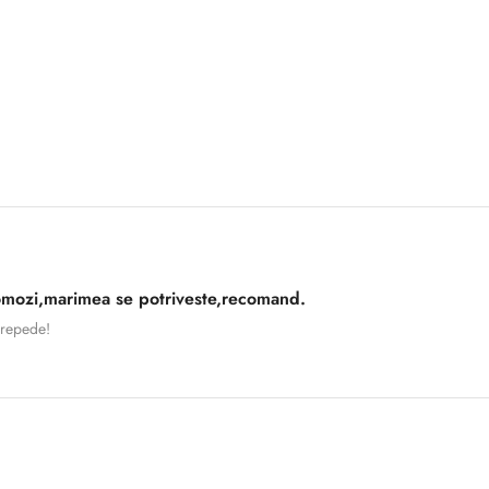
omozi,marimea se potriveste,recomand.
repede!
Confirm your age