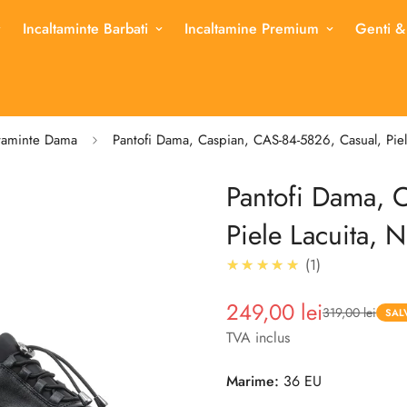
Incaltaminte Barbati
Incaltamine Premium
Genti &
ltaminte Dama
Pantofi Dama, Caspian, CAS-84-5826, Casual, Pie
Pantofi Dama, 
Piele Lacuita, 
5.0
★★★★★
1
249,00 lei
319,00 lei
Pret
Pret
SAL
redus
TVA inclus
Marime:
36 EU