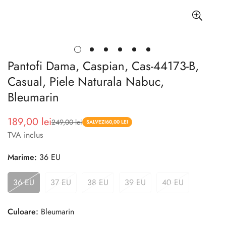
Pantofi Dama, Caspian, Cas-44173-B,
Casual, Piele Naturala Nabuc,
Bleumarin
189,00 lei
249,00 lei
Pret
Pret
SALVEZI
60,00 LEI
TVA inclus
redus
Marime:
36 EU
36 EU
37 EU
38 EU
39 EU
40 EU
Culoare:
Bleumarin