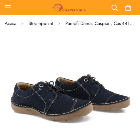
Acasa
Stoc epuizat
Pantofi Dama, Caspian, Cas-44173-B, Casual, Piele Naturala Nabuc, Bleumarin