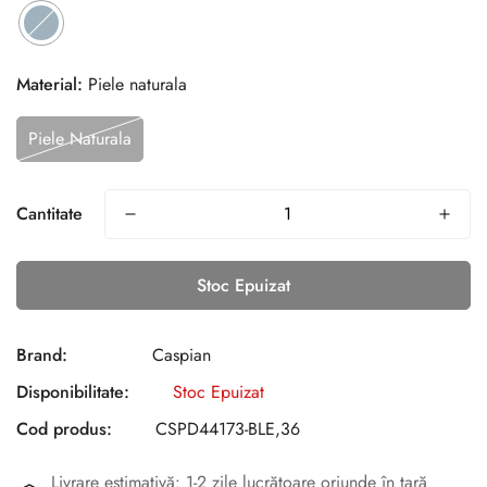
Material:
Piele naturala
Piele Naturala
Cantitate
Stoc Epuizat
Brand:
Caspian
Disponibilitate:
Stoc Epuizat
Cod produs:
CSPD44173-BLE,36
Livrare estimativă: 1-2 zile lucrătoare oriunde în țară