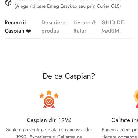
(Alege ridicare Emag Easybox sau prin Curier GLS)
Recenzii
Descriere
Livrare &
GHID DE
Caspian ❤️
produs
Retur
MARIMI
Confirm your age
Are you 18 years old or older?
De ce Caspian?
No, I'm not
Yes, I am
Caspian din 1992
Calitate în
Suntem prezenti pe piata romaneasca din
Punem accent pe c
1992. Experienta si Calitatea ne
fiecare comanda e