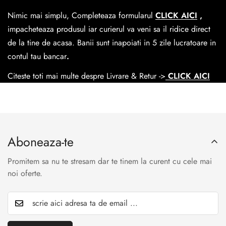
dar se poate alege cand finalzati comanda si predare la
Nimic mai simplu, Completeaza formularul
CLICK AICI
,
Easybox-ul Emag.
impacheteaza produsul iar curierul va veni sa il ridice direct
Cosul de livrare
este 15 lei pentru o comanda mai mica de
de la tine de acasa. Banii sunt inapoiati in 5 zile lucratoare in
390 lei si Gratuit pentru o comanda de peste 390 lei.
contul tau bancar
.
Citeste toti mai multe despre Livrare & Retur ->
CLICK AICI
Aboneaza-te
Promitem sa nu te stresam dar te tinem la curent cu cele mai
noi oferte.