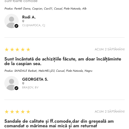
No, I'm not
Yes, I am
Sunt toarte comode
Produs:
Pantofi Dama, Caspian, Cas-01, Casual, Piele Naturala, Alb
Rodi A.
CLUJ-NAPOCA, CJ
5
★★★★★
ACUM 2 SĂPTĂMÂNI
Sunt încântată de achizițiile făcute, am doar încălțăminte
de la caspian sea.
Produs:
SANDALE Barbati, Mels-MEL-J23, Cazual, Piele Naturala, Negru
GEORGETA S.
BRAȘOV, BV
5
★★★★★
ACUM 2 SĂPTĂMÂNI
Sandale de calitate și ff.comode,dar din greșeală am
comandat o mărimea mai mică și am returnat