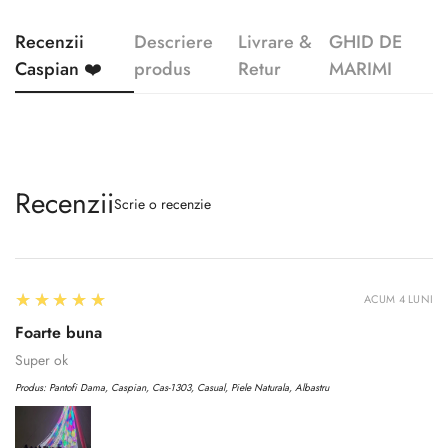
Recenzii
Descriere
Livrare &
GHID DE
Caspian ❤️
produs
Retur
MARIMI
Recenzii
Scrie o recenzie
5
★★★★★
ACUM 4 LUNI
Foarte buna
Super ok
Produs:
Pantofi Dama, Caspian, Cas-1303, Casual, Piele Naturala, Albastru