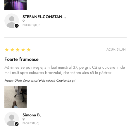
STEFANEL-CONSTANTIN A.
BUCUREȘTI, B
5
★★★★★
ACUM 5 LUNI
Foarte frumoase
Mărimea se potrivește, am luat numărul 37, pe gri. Că și culoare tinde
mai mult spre culoarea bronzului, dar tot am ales să le păstrez.
Produs:
Ghete dama casual piele naturala Caspian Iza gri
Simona B.
FLORESTI, CJ