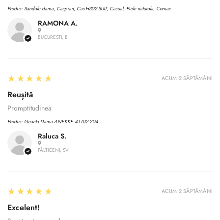
Produs:
Sandale dama, Caspian, Cas-H302-SUIT, Casual, Piele naturala, Coniac
RAMONA A.
BUCURESTI, B
5
★★★★★
ACUM 2 SĂPTĂMÂNI
Reușită
Promptitudinea
Produs:
Geanta Dama ANEKKE 41702-204
Raluca S.
FĂLTICENI, SV
Confirm your age
5
★★★★★
Are you 18 years old or older?
ACUM 2 SĂPTĂMÂNI
Excelent!