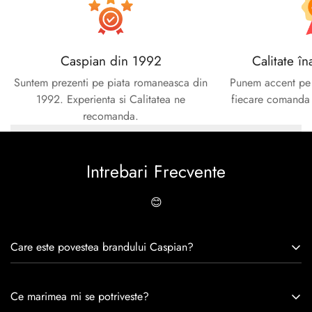
Caspian din 1992
Calitate în
Suntem prezenti pe piata romaneasca din
Punem accent pe c
1992. Experienta si Calitatea ne
fiecare comanda e
recomanda.
Intrebari Frecvente
😊
Care este povestea brandului Caspian?
Caspian este un brand romanesc infiintat in 1992. Cu o
Ce marimea mi se potriveste?
experiență de peste 30 de ani în industria modei, Caspian se