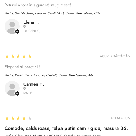
Returul a fost în siguranță mulțumesc!
Produs:
Sandale dama, Caspian, Cas-411-453, Casual, Piele naturala, CTM
Elena F.
TURCENI, GJ
5
★★★★★
ACUM 2 SĂPTĂMÂNI
Eleganți și practici !
Produs:
Pantofi Dama, Caspian, Cas-182, Casual, Piele Naturala, Alb
Carmen H.
IAȘI, IS
4
★★★★★
ACUM 6 LUNI
Comode, calduroase, talpa putin cam rigida, masura 36.
Produs:
Ghete Dama, ENERGY, ENG-I 1270, Casual, Piele intoarsa, Camel