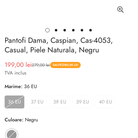
Pantofi Dama, Caspian, Cas-4053,
Casual, Piele Naturala, Negru
199,00 lei
279,00 lei
Pret
Pret
SALVEZI
80,00 LEI
TVA inclus
redus
Marime:
36 EU
36 EU
37 EU
38 EU
39 EU
40 EU
Culoare:
Negru