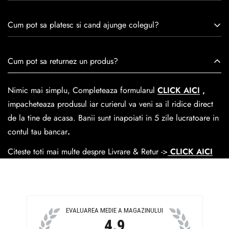
remarcă prin tradiție, maestrie și angajament față de
Consulta ghidul de marime de mai jos.
satisfacția clienților.Fiecare pereche de încălțăminte Caspian
Cum pot sa platesc si cand ajunge colegul?
este creată cu mândrie de meșteri pricepuți, care aduc la
viață nu doar pantofi, ci opere de artă care transcend
Se poate achita cu cardul online dar si numerar la livrare. In
Cum pot sa returnez un produs?
trecerea timpului.
medie livrarea dureaza
1-2 zile
lucratoare prin
GLS Courier
dar se poate alege cand finalzati comanda si predare la
Nimic mai simplu, Completeaza formularul
CLICK AICI
,
Easybox-ul Emag.
impacheteaza produsul iar curierul va veni sa il ridice direct
Cosul de livrare
este 15 lei pentru o comanda mai mica de
de la tine de acasa. Banii sunt inapoiati in 5 zile lucratoare in
390 lei si Gratuit pentru o comanda de peste 390 lei.
contul tau bancar
.
Citeste toti mai multe despre Livrare & Retur ->
CLICK AICI
EVALUAREA MEDIE A MAGAZINULUI
4.9