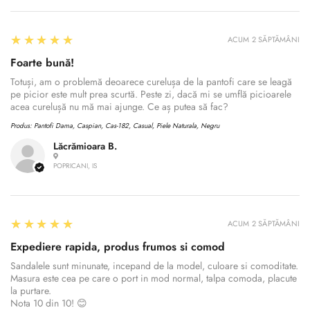
5
★★★★★
ACUM 2 SĂPTĂMÂNI
Foarte bună!
Totuși, am o problemă deoarece curelușa de la pantofi care se leagă
pe picior este mult prea scurtă. Peste zi, dacă mi se umflă picioarele
acea curelușă nu mă mai ajunge. Ce aș putea să fac?
Produs:
Pantofi Dama, Caspian, Cas-182, Casual, Piele Naturala, Negru
Lăcrămioara B.
POPRICANI, IS
5
★★★★★
ACUM 2 SĂPTĂMÂNI
Expediere rapida, produs frumos si comod
Sandalele sunt minunate, incepand de la model, culoare si comoditate.
Masura este cea pe care o port in mod normal, talpa comoda, placute
la purtare.
Nota 10 din 10! 😊