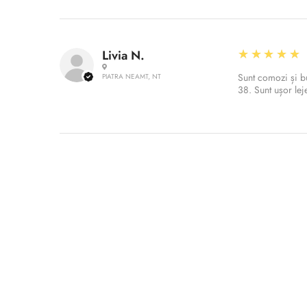
5
★★★★★
Livia N.
Sunt comozi și bu
PIATRA NEAMT, NT
38. Sunt ușor le