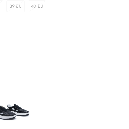
U
39 EU
40 EU