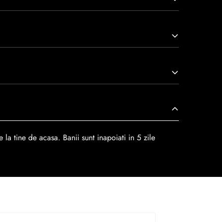
arcă prin tradiție, maestrie și angajament față de
viață nu doar pantofi, ci opere de artă care transcend
r
dar se poate alege cand finalzati comanda si
 la tine de acasa. Banii sunt inapoiati in 5 zile