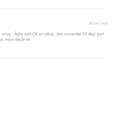
ACUM 2 ANI
a orice . Ăștia sunt OK pt călcai. Am comandat 39 deși port
mai mare decât ne .