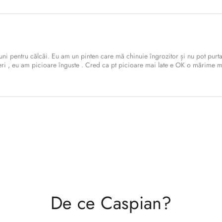
Confirm your age
ni pentru călcâi. Eu am un pinten care mă chinuie îngrozitor și nu pot purt
jeri , eu am picioare înguste . Cred ca pt picioare mai late e OK o mărime 
Are you 18 years old or older?
No, I'm not
Yes, I am
De ce Caspian?