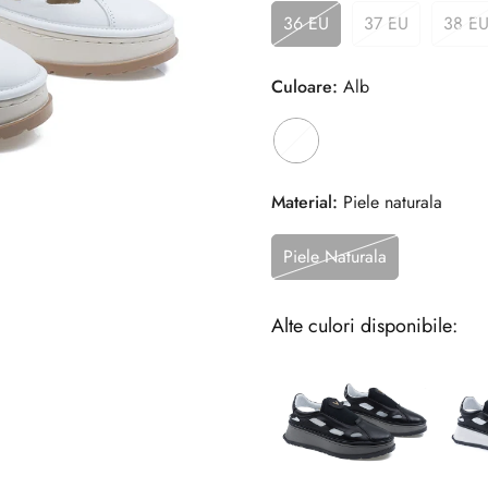
36 EU
37 EU
38 E
Culoare:
Alb
Material:
Piele naturala
Piele Naturala
Alte culori disponibile: