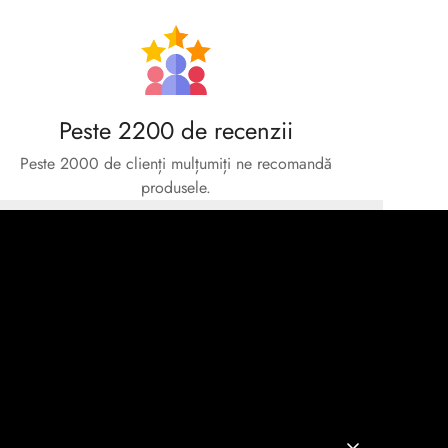
Peste 2200 de recenzii
Peste 2000 de clienți mulțumiți ne recomandă
produsele.