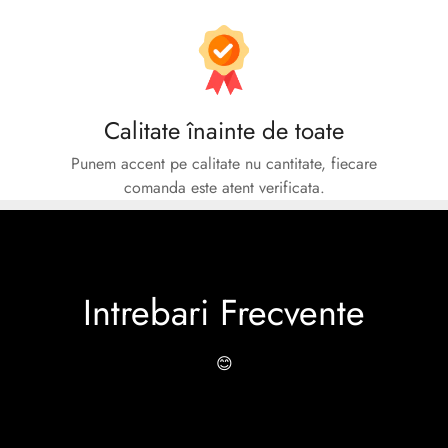
Calitate înainte de toate
Punem accent pe calitate nu cantitate, fiecare
comanda este atent verificata.
Intrebari Frecvente
😊