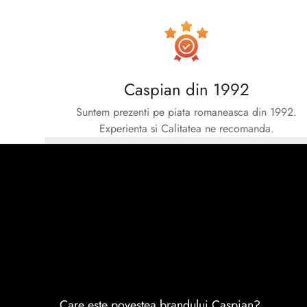
Caspian din 1992
Suntem prezenti pe piata romaneasca din 1992.
Experienta si Calitatea ne recomanda.
Care este povestea brandului Caspian?