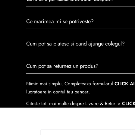
Caspian este un brand romanesc infiintat in 1992. Cu 
Ce marimea mi se potriveste?
satisfacția clienților.Fiecare pereche de încălțăminte
trecerea timpului.
Consulta ghidul de marime de mai jos.
Cum pot sa platesc si cand ajunge colegul?
Se poate achita cu cardul online dar si numerar la liv
Cum pot sa returnez un produs?
predare la
Easybox-ul Emag.
Cosul de livrare
este 15 lei pentru o comanda mai mi
Nimic mai simplu, Completeaza formularul
CLICK AI
lucratoare in contul tau bancar
.
Citeste toti mai multe despre Livrare & Retur ->
CLICK