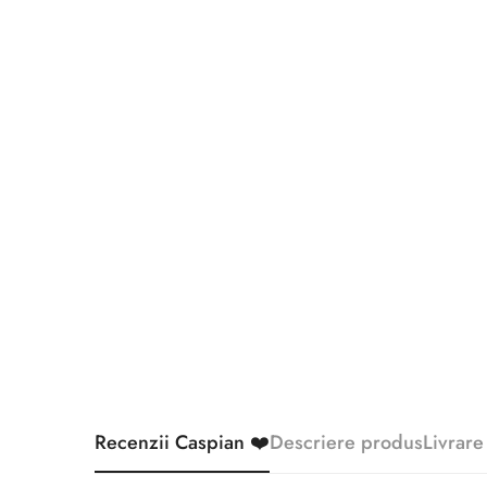
Recenzii Caspian ❤️
Descriere produs
Livrare