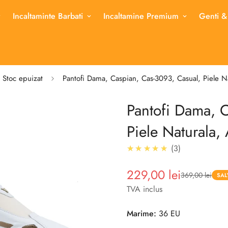
Incaltaminte Barbati
Incaltamine Premium
Genti &
Stoc epuizat
Pantofi Dama, Caspian, Cas-3093, Casual, Piele Na
Pantofi Dama, 
Piele Naturala,
5.0
★★★★★
3
229,00 lei
369,00 lei
Pret
Pret
SAL
redus
TVA inclus
Marime:
36 EU