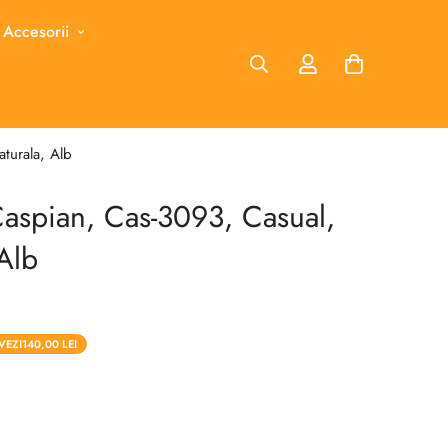
 Accesorii
turala, Alb
Caspian, Cas-3093, Casual,
 Alb
VEZI
140,00 LEI