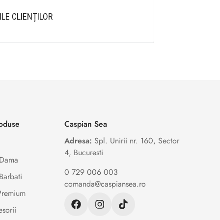
ILE CLIENȚILOR
roduse
Caspian Sea
Adresa:
Spl. Unirii nr. 160, Sector
4, Bucuresti
e Dama
0 729 006 003
Barbati
comanda@caspiansea.ro
 Premium
sorii