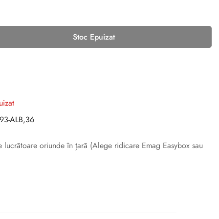
Stoc Epuizat
uizat
3-ALB,36
ile lucrătoare oriunde în țară (Alege ridicare Emag Easybox sau