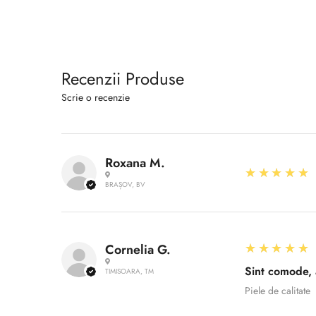
Recenzii Produse
Scrie o recenzie
Roxana M.
5
★★★★★
BRAȘOV, BV
5
★★★★★
Cornelia G.
Sint comode,
TIMISOARA, TM
Piele de calitate