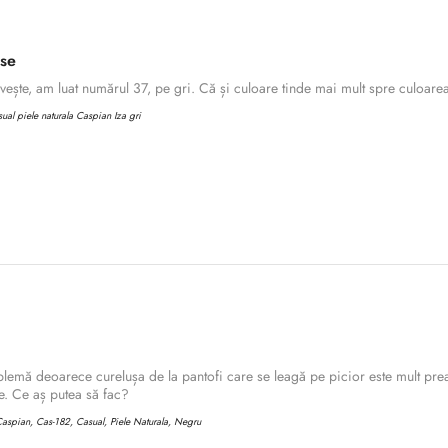
ase
ește, am luat numărul 37, pe gri. Că și culoare tinde mai mult spre culoarea 
al piele naturala Caspian Iza gri
lemă deoarece curelușa de la pantofi care se leagă pe picior este mult prea
Confirm your age
. Ce aș putea să fac?
aspian, Cas-182, Casual, Piele Naturala, Negru
Are you 18 years old or older?