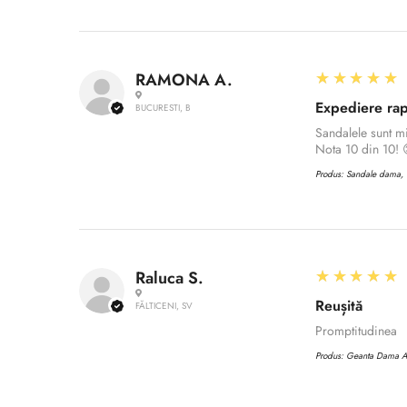
5
★★★★★
RAMONA A.
Expediere rap
BUCURESTI, B
Sandalele sunt m
Nota 10 din 10! 
Produs:
Sandale dama, C
5
★★★★★
Raluca S.
Reușită
FĂLTICENI, SV
Promptitudinea
Produs:
Geanta Dama 