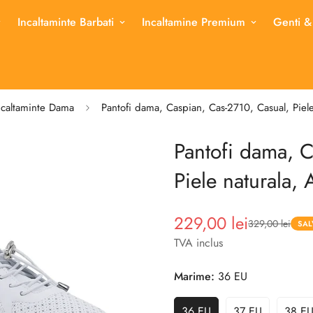
Incaltaminte Barbati
Incaltamine Premium
Genti &
ncaltaminte Dama
Pantofi dama, Caspian, Cas-2710, Casual, Piele
Pantofi dama, C
Piele naturala, 
229,00 lei
329,00 lei
Pret
Pret
SAL
redus
TVA inclus
Marime:
36 EU
36 EU
37 EU
38 E