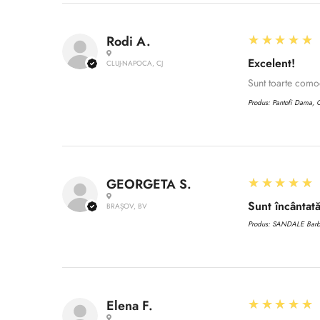
5
★★★★★
Rodi A.
Excelent!
CLUJ-NAPOCA, CJ
Sunt toarte com
Produs:
Pantofi Dama, C
5
★★★★★
GEORGETA S.
Sunt încântată
BRAȘOV, BV
Produs:
SANDALE Barbat
5
★★★★★
Elena F.