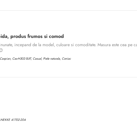
No, I'm not
Yes, I am
ida, produs frumos si comod
inunate, incepand de la model, culoare si comoditate. Masura este cea pe ca
😊
aspian, Cas-H302-SUIT, Casual, Piele naturala, Coniac
ANEKKE 41702-204