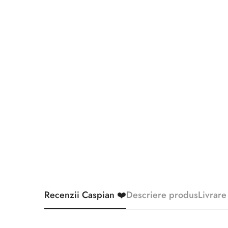
Recenzii Caspian ❤️
Descriere produs
Livrare