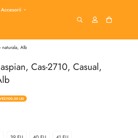
 Accesorii
 naturala, Alb
aspian, Cas-2710, Casual,
Alb
VEZI
100,00 LEI
U
39 EU
40 EU
41 EU