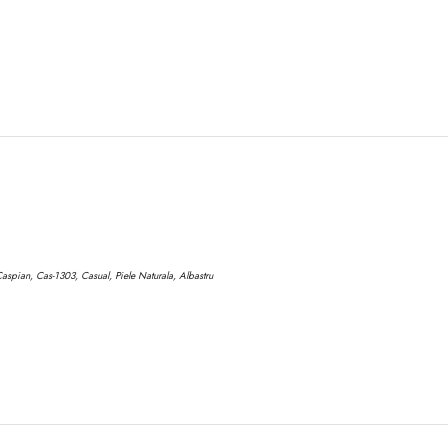
aspian, Cas-1303, Casual, Piele Naturala, Albastru