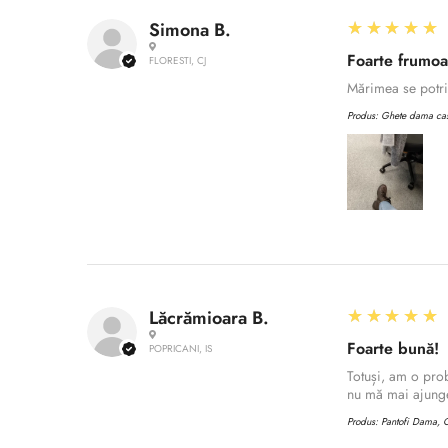
5
★★★★★
Simona B.
Foarte frumo
FLORESTI, CJ
Mărimea se potriv
Produs:
Ghete dama casu
5
★★★★★
Lăcrămioara B.
Foarte bună!
POPRICANI, IS
Totuși, am o prob
nu mă mai ajunge
Produs:
Pantofi Dama, C