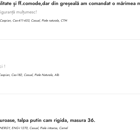
litate și ff.comode,dar din greșeală am comandat o mărimea m
 siguranță mulțumesc!
aspian, Cas-411-453, Casual, Piele naturala, CTM
ci !
aspian, Cas-182, Casual, Piele Naturala, Alb
roase, talpa putin cam rigida, masura 36.
ERGY, ENG-I 1270, Casual, Piele intoarsa, Camel