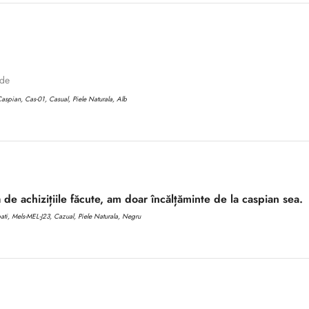
ode
aspian, Cas-01, Casual, Piele Naturala, Alb
 de achizițiile făcute, am doar încălțăminte de la caspian sea.
i, Mels-MEL-J23, Cazual, Piele Naturala, Negru