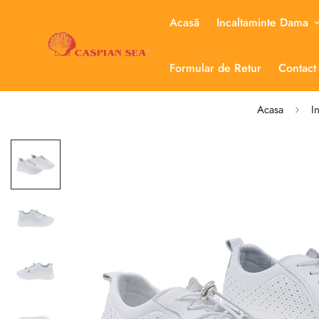
Acasă
Incaltaminte Dama
Formular de Retur
Contact
Acasa
I