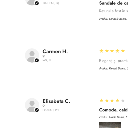
Sandale de ca
TURCENI, GJ
Returul a fost în
Produs:
Sandale dama, C
5
★★★★★
Carmen H.
Eleganți și practi
IAȘI, IS
Produs:
Pantofi Dama, C
4
★★★★★
Elisabeta C.
Comode, caldu
PLOIESTI, PH
Produs:
Ghete Dama, EN