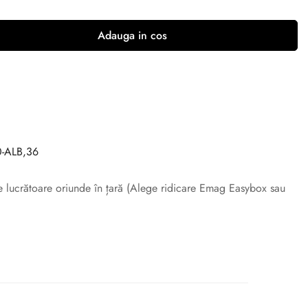
Adauga in cos
-ALB,36
ile lucrătoare oriunde în țară (Alege ridicare Emag Easybox sau