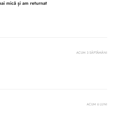
ai mică și am returnat
ACUM 3 SĂPTĂMÂNI
ACUM 6 LUNI