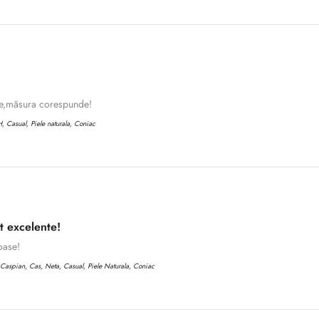
No, I'm not
Yes, I am
te,măsura corespunde!
 Casual, Piele naturala, Coniac
t excelente!
oase!
aspian, Cas, Neta, Casual, Piele Naturala, Coniac