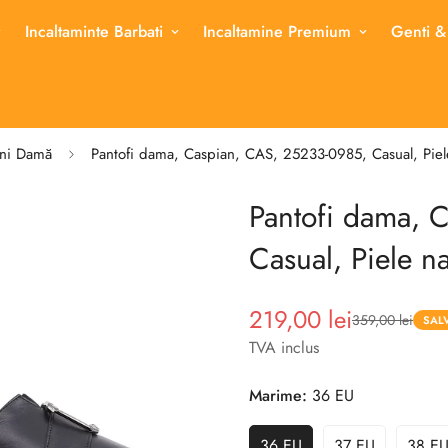
Incaltaminte Barbati
Incaltamine Premium
Genti &
ini Damă
Pantofi dama, Caspian, CAS, 25233-0985, Casual, Piel
Pantofi dama, 
Casual, Piele n
219,00 lei
359,00 lei
Pret
Pret
SAL
redus
TVA inclus
Marime:
36 EU
36 EU
37 EU
38 E