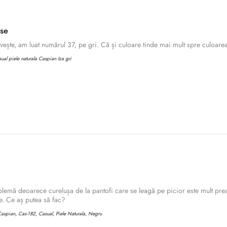
ase
ește, am luat numărul 37, pe gri. Că și culoare tinde mai mult spre culoarea 
al piele naturala Caspian Iza gri
lemă deoarece curelușa de la pantofi care se leagă pe picior este mult prea
Confirm your age
. Ce aș putea să fac?
aspian, Cas-182, Casual, Piele Naturala, Negru
Are you 18 years old or older?