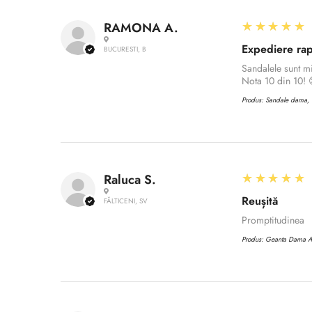
5
★★★★★
RAMONA A.
Expediere rap
BUCURESTI, B
Sandalele sunt m
Nota 10 din 10! 
Produs:
Sandale dama, C
5
★★★★★
Raluca S.
Reușită
FĂLTICENI, SV
Promptitudinea
Produs:
Geanta Dama 