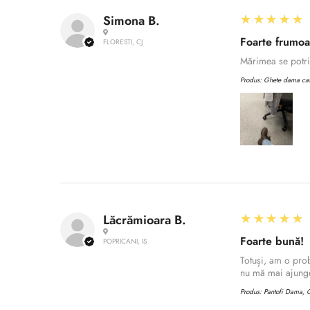
5
★★★★★
Simona B.
Foarte frumo
FLORESTI, CJ
Mărimea se potriv
Produs:
Ghete dama casu
5
★★★★★
Lăcrămioara B.
Foarte bună!
POPRICANI, IS
Totuși, am o prob
nu mă mai ajunge
Produs:
Pantofi Dama, C