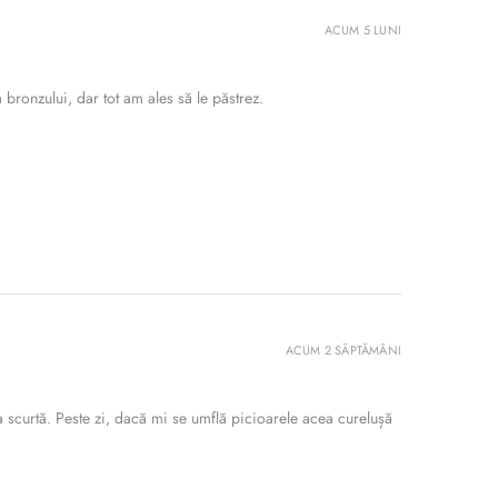
ACUM 5 LUNI
bronzului, dar tot am ales să le păstrez.
ACUM 2 SĂPTĂMÂNI
 scurtă. Peste zi, dacă mi se umflă picioarele acea curelușă