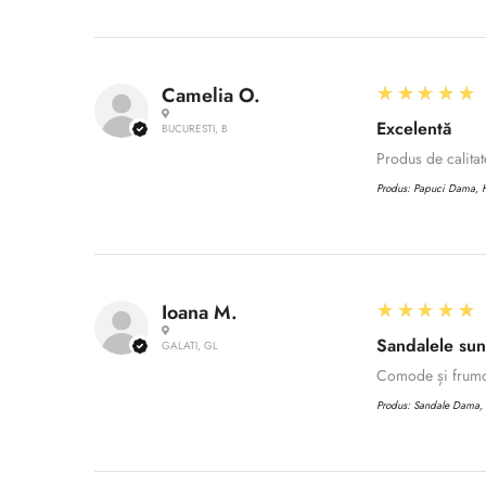
5
★★★★★
Camelia O.
Excelentă
BUCURESTI, B
Produs de calita
Produs:
Papuci Dama, H,
5
★★★★★
Ioana M.
Sandalele sun
GALATI, GL
Comode și frum
Produs:
Sandale Dama, C