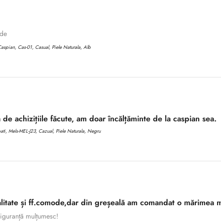
ode
aspian, Cas-01, Casual, Piele Naturala, Alb
 de achizițiile făcute, am doar încălțăminte de la caspian sea.
i, Mels-MEL-J23, Cazual, Piele Naturala, Negru
litate și ff.comode,dar din greșeală am comandat o mărimea m
 siguranță mulțumesc!