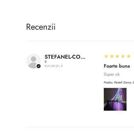
Recenzii
5
★★★★★
STEFANEL-CONSTANTIN A.
Foarte buna
BUCUREȘTI, B
Super ok
Produs:
Pantofi Dama, C