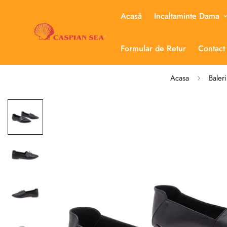
Acasă
Incaltaminte Dama
Formular de Retur
Contact
Acasa
Baler