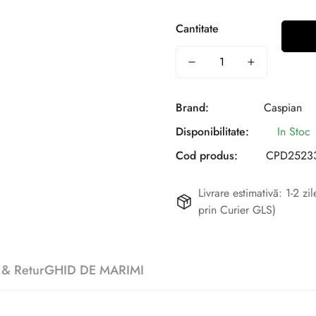
Cantitate
Brand:
Caspian
Disponibilitate:
In Stoc
Cod produs:
CPD25233
Livrare estimativă: 1-2 z
prin Curier GLS)
 & Retur
GHID DE MARIMI