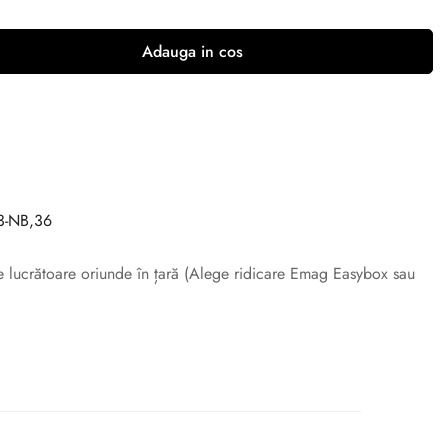
Adauga in cos
-NB,36
ile lucrătoare oriunde în țară (Alege ridicare Emag Easybox sau