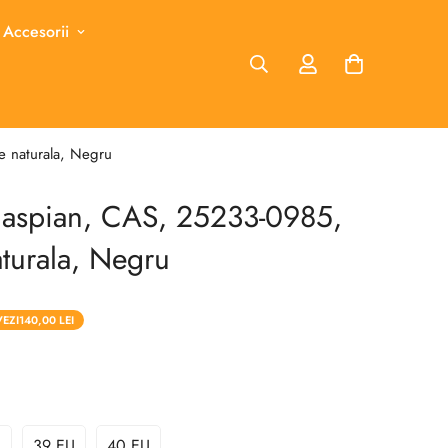
 Accesorii
e naturala, Negru
Caspian, CAS, 25233-0985,
aturala, Negru
VEZI
140,00 LEI
U
39 EU
40 EU