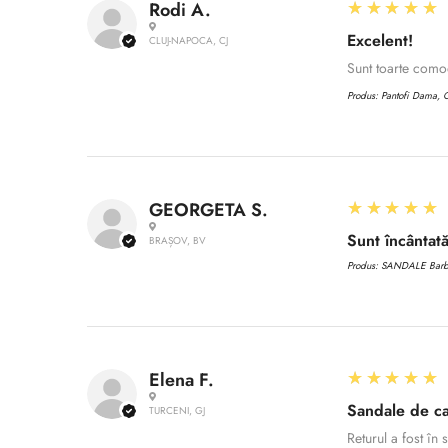
5
★★★★★
Rodi A.
Excelent!
CLUJ-NAPOCA, CJ
Sunt toarte com
Produs:
Pantofi Dama, C
5
★★★★★
GEORGETA S.
Sunt încântată
BRAȘOV, BV
Produs:
SANDALE Barbat
5
★★★★★
Elena F.
Sandale de ca
TURCENI, GJ
Returul a fost în