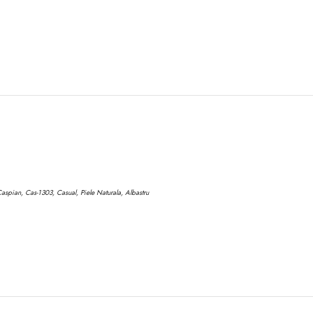
aspian, Cas-1303, Casual, Piele Naturala, Albastru