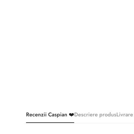
Recenzii Caspian ❤️
Descriere produs
Livrare