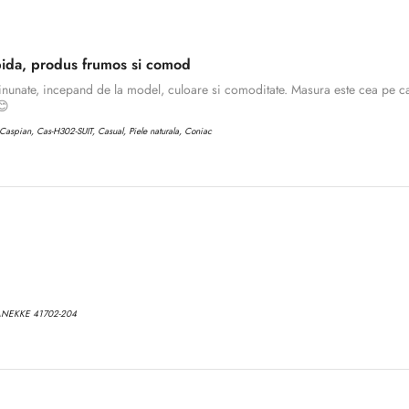
ida, produs frumos si comod
inunate, incepand de la model, culoare si comoditate. Masura este cea pe ca
😊
aspian, Cas-H302-SUIT, Casual, Piele naturala, Coniac
ANEKKE 41702-204