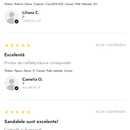
No, I'm not
Yes, I am
Produs:
Balerini Dama, Caspian, Cas-2205-432, Casual, Piele Naturala, Gri
Liliana C.
CARACAL, OT
5
★★★★★
ACUM 2 SĂPTĂMÂNI
Excelentă
Produs de calitate,măsura corespunde!
Produs:
Papuci Dama, H, Casual, Piele naturala, Coniac
Camelia O.
BUCURESTI, B
5
★★★★★
ACUM 2 SĂPTĂMÂNI
Sandalele sunt excelente!
Comode și frumoase!