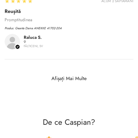
5
★★★★★
ACUM 2 SĂPTĂMÂNI
Reușită
Promptitudinea
Produs:
Geanta Dama ANEKKE 41702-204
Raluca S.
FĂLTICENI, SV
Afișați Mai Multe
De ce Caspian?