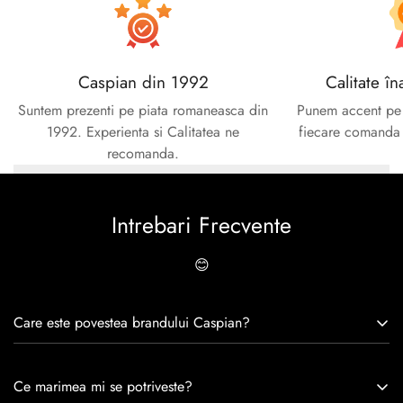
Caspian din 1992
Calitate în
Suntem prezenti pe piata romaneasca din
Punem accent pe c
1992. Experienta si Calitatea ne
fiecare comanda e
recomanda.
Intrebari Frecvente
😊
Care este povestea brandului Caspian?
Caspian este un brand romanesc infiintat in 1992. Cu o
Ce marimea mi se potriveste?
experiență de peste 30 de ani în industria modei, Caspian se