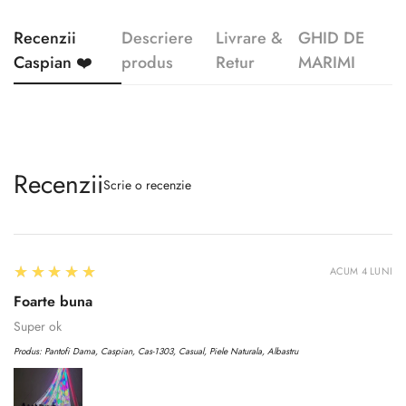
Recenzii
Descriere
Livrare &
GHID DE
Caspian ❤️
produs
Retur
MARIMI
Recenzii
Scrie o recenzie
5
★★★★★
ACUM 4 LUNI
Foarte buna
Super ok
Produs:
Pantofi Dama, Caspian, Cas-1303, Casual, Piele Naturala, Albastru