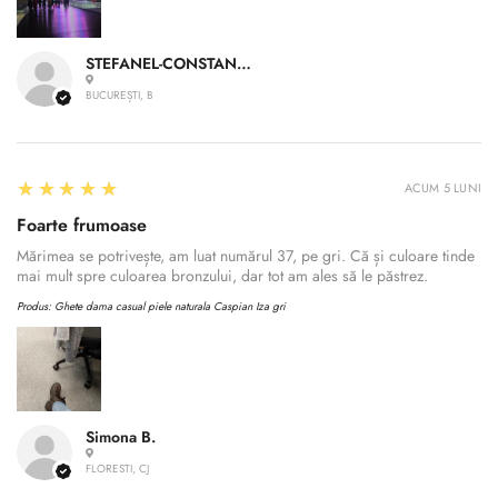
STEFANEL-CONSTANTIN A.
BUCUREȘTI, B
5
★★★★★
ACUM 5 LUNI
Foarte frumoase
Mărimea se potrivește, am luat numărul 37, pe gri. Că și culoare tinde
mai mult spre culoarea bronzului, dar tot am ales să le păstrez.
Produs:
Ghete dama casual piele naturala Caspian Iza gri
Simona B.
FLORESTI, CJ