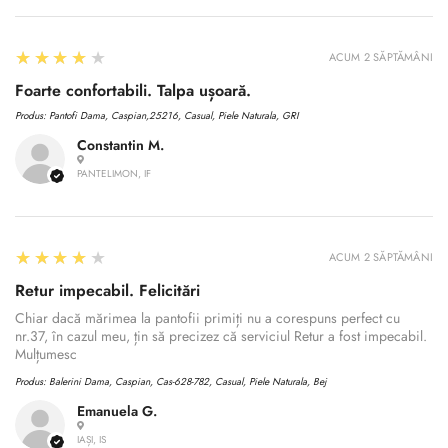
4
★★★★★
ACUM 2 SĂPTĂMÂNI
Foarte confortabili. Talpa ușoară.
Produs:
Pantofi Dama, Caspian,25216, Casual, Piele Naturala, GRI
Constantin M.
PANTELIMON, IF
4
★★★★★
ACUM 2 SĂPTĂMÂNI
Retur impecabil. Felicitări
Chiar dacă mărimea la pantofii primiți nu a corespuns perfect cu
nr.37, în cazul meu, țin să precizez că serviciul Retur a fost impecabil.
Mulțumesc
Produs:
Balerini Dama, Caspian, Cas-628-782, Casual, Piele Naturala, Bej
Emanuela G.
IAȘI, IS