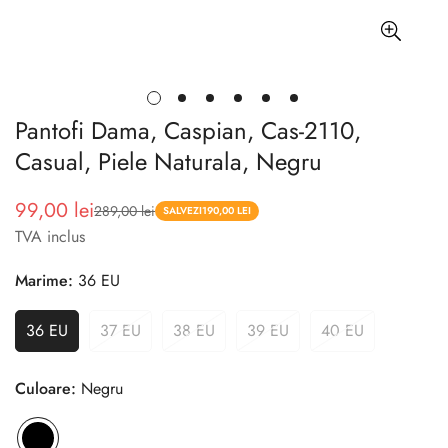
Pantofi Dama, Caspian, Cas-2110,
Casual, Piele Naturala, Negru
99,00 lei
289,00 lei
Pret
Pret
SALVEZI
190,00 LEI
TVA inclus
redus
Marime:
36 EU
36 EU
37 EU
38 EU
39 EU
40 EU
Culoare:
Negru