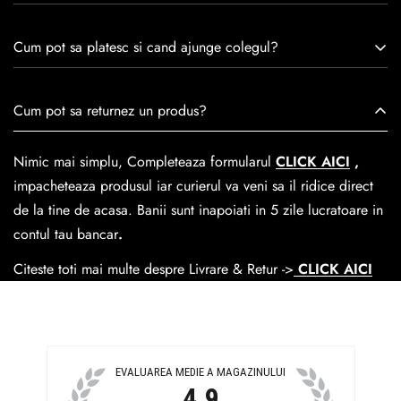
remarcă prin tradiție, maestrie și angajament față de
Consulta ghidul de marime de mai jos.
satisfacția clienților.Fiecare pereche de încălțăminte Caspian
Cum pot sa platesc si cand ajunge colegul?
este creată cu mândrie de meșteri pricepuți, care aduc la
viață nu doar pantofi, ci opere de artă care transcend
Se poate achita cu cardul online dar si numerar la livrare. In
Cum pot sa returnez un produs?
trecerea timpului.
medie livrarea dureaza
1-2 zile
lucratoare prin
GLS Courier
dar se poate alege cand finalzati comanda si predare la
Nimic mai simplu, Completeaza formularul
CLICK AICI
,
Easybox-ul Emag.
impacheteaza produsul iar curierul va veni sa il ridice direct
Cosul de livrare
este 15 lei pentru o comanda mai mica de
de la tine de acasa. Banii sunt inapoiati in 5 zile lucratoare in
390 lei si Gratuit pentru o comanda de peste 390 lei.
contul tau bancar
.
Citeste toti mai multe despre Livrare & Retur ->
CLICK AICI
EVALUAREA MEDIE A MAGAZINULUI
4.9