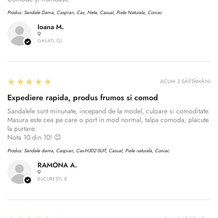
Produs:
Sandale Dama, Caspian, Cas, Neta, Casual, Piele Naturala, Coniac
Ioana M.
GALATI, GL
5
★★★★★
ACUM 3 SĂPTĂMÂNI
Expediere rapida, produs frumos si comod
Sandalele sunt minunate, incepand de la model, culoare si comoditate.
Masura este cea pe care o port in mod normal, talpa comoda, placute
la purtare.
Nota 10 din 10! 😊
Produs:
Sandale dama, Caspian, Cas-H302-SUIT, Casual, Piele naturala, Coniac
RAMONA A.
BUCURESTI, B