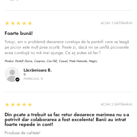
5
★★★★★
ACUM 3 SĂPTĂMÂNI
Foarte bună!
Totuși, am o problemă deoarece curelușa de la pantofi care se leagă
pe picior este mult prea scurtă. Peste zi, dacă mi se umflă picioarele
acea curelușă nu mă mai ajunge. Ce aș putea să fac?
Produs:
Pantofi Dama, Caspian, Cas-182, Casual, Piele Naturala, Negru
Lăcrămioara B.
POPRICANI, IS
5
★★★★★
Confirm your age
ACUM 2 SĂPTĂMÂNI
Din pcate a trebuit sa fac retur deoarece marimea nu s-a
potrivit dar colaborarea a fost excelenta! Banii au intrat
Are you 18 years old or older?
foarte repede in cont!
Produse de calitate!