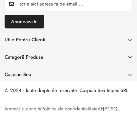
Aboneaza-te
Utile Pentru Clienti
INREGISTREAZA RETUR
Categorii Produse
Creaza cont
Acasă
Autentificare cont
Caspian Sea
Incaltaminte Dama
Livrare & Retur
Adresa:
Spl. Unirii nr. 160, Sector 4, Bucuresti
Incaltaminte Barbati
© 2024 - Toate drepturile rezervate. Caspian Sea Impex SRL
Contact
0 729 006 003
Incaltamine Premium
comanda@caspiansea.ro
Termeni si conditii
Politica de confidentialitate
ANPC
SOL
Genti & Accesorii
Formular de Retur
Contact