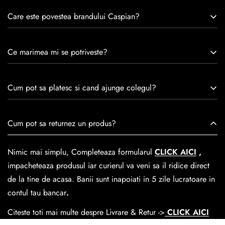
Care este povestea brandului Caspian?
Caspian este un brand romanesc infiintat in 1992. Cu o
Ce marimea mi se potriveste?
experiență de peste 30 de ani în industria modei, Caspian se
remarcă prin tradiție, maestrie și angajament față de
Consulta ghidul de marime de mai jos.
satisfacția clienților.Fiecare pereche de încălțăminte Caspian
Cum pot sa platesc si cand ajunge colegul?
este creată cu mândrie de meșteri pricepuți, care aduc la
viață nu doar pantofi, ci opere de artă care transcend
Se poate achita cu cardul online dar si numerar la livrare. In
Cum pot sa returnez un produs?
trecerea timpului.
medie livrarea dureaza
1-2 zile
lucratoare prin
GLS Courier
dar se poate alege cand finalzati comanda si predare la
Nimic mai simplu, Completeaza formularul
CLICK AICI
,
Easybox-ul Emag.
impacheteaza produsul iar curierul va veni sa il ridice direct
Cosul de livrare
este 15 lei pentru o comanda mai mica de
de la tine de acasa. Banii sunt inapoiati in 5 zile lucratoare in
390 lei si Gratuit pentru o comanda de peste 390 lei.
contul tau bancar
.
Citeste toti mai multe despre Livrare & Retur ->
CLICK AICI