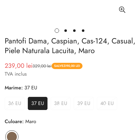
Pantofi Dama, Caspian, Cas-124, Casual,
Piele Naturala Lacuita, Maro
239,00 lei
329,00 lei
Pret
Pret
SALVEZI
90,00 LEI
TVA inclus
redus
Marime:
37 EU
36 EU
37 EU
38 EU
39 EU
40 EU
Culoare:
Maro