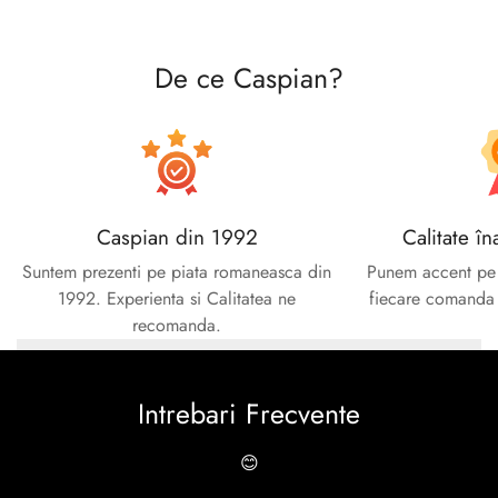
De ce Caspian?
Caspian din 1992
Calitate în
Suntem prezenti pe piata romaneasca din
Punem accent pe c
1992. Experienta si Calitatea ne
fiecare comanda e
recomanda.
Intrebari Frecvente
😊