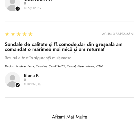
BRAȘOV, BV
5
★★★★★
ACUM 3 SĂPTĂMÂNI
Sandale de calitate și ff.comode,dar din greșeală am
comandat o mărimea mai mică și am returnat
Returul a fost în siguranță mulțumesc!
Produs:
Sandale dama, Caspian, Cas-411-453, Casual, Piele naturala, CTM
Elena F.
TURCENI, GJ
Afișați Mai Multe