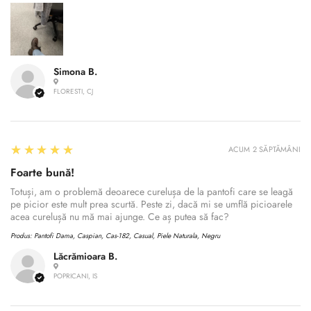
Simona B.
FLORESTI, CJ
5
★★★★★
ACUM 2 SĂPTĂMÂNI
Foarte bună!
Totuși, am o problemă deoarece curelușa de la pantofi care se leagă
pe picior este mult prea scurtă. Peste zi, dacă mi se umflă picioarele
acea curelușă nu mă mai ajunge. Ce aș putea să fac?
Produs:
Pantofi Dama, Caspian, Cas-182, Casual, Piele Naturala, Negru
Lăcrămioara B.
POPRICANI, IS