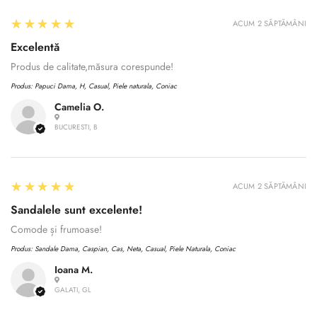
5
★★★★★
ACUM 2 SĂPTĂMÂNI
Excelentă
Produs de calitate,măsura corespunde!
Produs:
Papuci Dama, H, Casual, Piele naturala, Coniac
Camelia O.
BUCURESTI, B
5
★★★★★
ACUM 2 SĂPTĂMÂNI
Sandalele sunt excelente!
Comode și frumoase!
Produs:
Sandale Dama, Caspian, Cas, Neta, Casual, Piele Naturala, Coniac
Ioana M.
Confirm your age
GALATI, GL