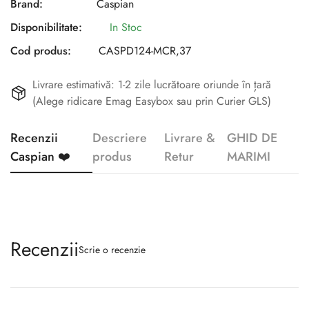
Brand:
Caspian
Disponibilitate:
In Stoc
Cod produs:
CASPD124-MCR,37
Livrare estimativă: 1-2 zile lucrătoare oriunde în țară
(Alege ridicare Emag Easybox sau prin Curier GLS)
Recenzii
Descriere
Livrare &
GHID DE
Caspian ❤️
produs
Retur
MARIMI
Recenzii
Scrie o recenzie