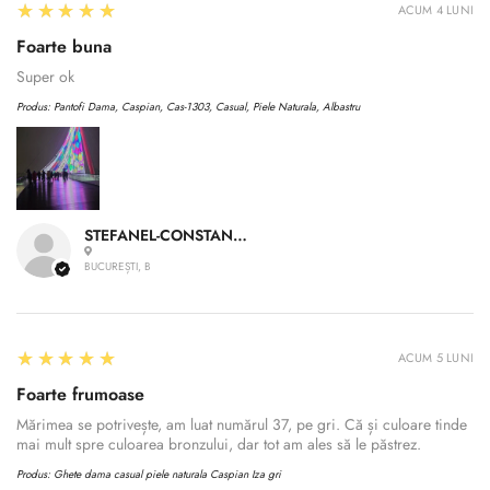
5
★★★★★
ACUM 4 LUNI
Foarte buna
Super ok
Produs:
Pantofi Dama, Caspian, Cas-1303, Casual, Piele Naturala, Albastru
STEFANEL-CONSTANTIN A.
BUCUREȘTI, B
5
★★★★★
ACUM 5 LUNI
Foarte frumoase
Mărimea se potrivește, am luat numărul 37, pe gri. Că și culoare tinde
mai mult spre culoarea bronzului, dar tot am ales să le păstrez.
Produs:
Ghete dama casual piele naturala Caspian Iza gri