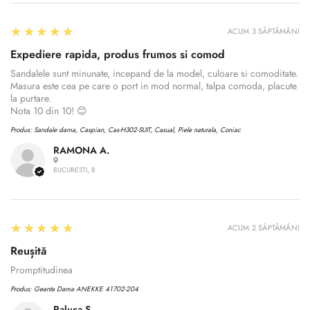
Are you 18 years old or older?
5
★★★★★
ACUM 3 SĂPTĂMÂNI
No, I'm not
Yes, I am
Expediere rapida, produs frumos si comod
Sandalele sunt minunate, incepand de la model, culoare si comoditate.
Masura este cea pe care o port in mod normal, talpa comoda, placute
la purtare.
Nota 10 din 10! 😊
Produs:
Sandale dama, Caspian, Cas-H302-SUIT, Casual, Piele naturala, Coniac
RAMONA A.
BUCURESTI, B
5
★★★★★
ACUM 2 SĂPTĂMÂNI
Reușită
Promptitudinea
Produs:
Geanta Dama ANEKKE 41702-204
Raluca S.