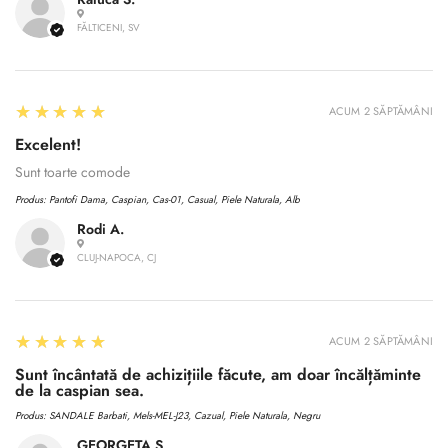
FĂLTICENI, SV
5
★★★★★
ACUM 2 SĂPTĂMÂNI
Excelent!
Sunt toarte comode
Produs:
Pantofi Dama, Caspian, Cas-01, Casual, Piele Naturala, Alb
Rodi A.
CLUJ-NAPOCA, CJ
5
★★★★★
ACUM 2 SĂPTĂMÂNI
Sunt încântată de achizițiile făcute, am doar încălțăminte
de la caspian sea.
Produs:
SANDALE Barbati, Mels-MEL-J23, Cazual, Piele Naturala, Negru
GEORGETA S.