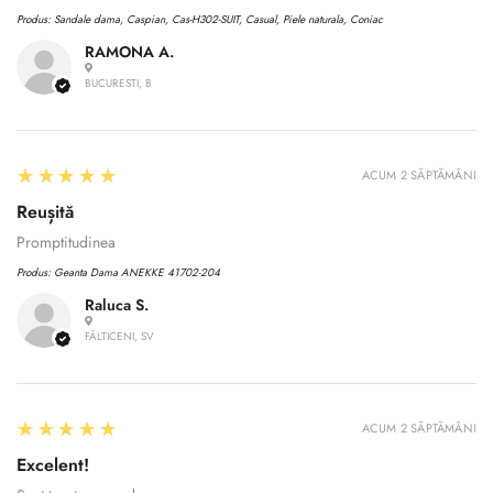
Produs:
Sandale dama, Caspian, Cas-H302-SUIT, Casual, Piele naturala, Coniac
RAMONA A.
BUCURESTI, B
5
★★★★★
ACUM 2 SĂPTĂMÂNI
Reușită
Promptitudinea
Produs:
Geanta Dama ANEKKE 41702-204
Raluca S.
FĂLTICENI, SV
Confirm your age
5
★★★★★
Are you 18 years old or older?
ACUM 2 SĂPTĂMÂNI
Excelent!