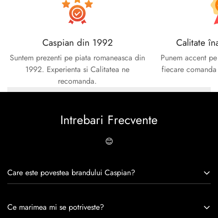
Caspian din 1992
Calitate în
Suntem prezenti pe piata romaneasca din
Punem accent pe c
1992. Experienta si Calitatea ne
fiecare comanda e
recomanda.
Intrebari Frecvente
😊
Care este povestea brandului Caspian?
Caspian este un brand romanesc infiintat in 1992. Cu o
Ce marimea mi se potriveste?
experiență de peste 30 de ani în industria modei, Caspian se