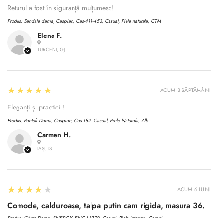
Returul a fost în siguranță mulțumesc!
Produs:
Sandale dama, Caspian, Cas-411-453, Casual, Piele naturala, CTM
Elena F.
TURCENI, GJ
5
★★★★★
ACUM 3 SĂPTĂMÂNI
Eleganți și practici !
Produs:
Pantofi Dama, Caspian, Cas-182, Casual, Piele Naturala, Alb
Carmen H.
IAȘI, IS
4
★★★★★
ACUM 6 LUNI
Comode, calduroase, talpa putin cam rigida, masura 36.
Produs:
Ghete Dama, ENERGY, ENG-I 1270, Casual, Piele intoarsa, Camel