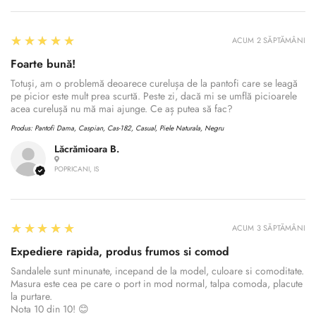
5
★★★★★
ACUM 2 SĂPTĂMÂNI
Foarte bună!
Totuși, am o problemă deoarece curelușa de la pantofi care se leagă
pe picior este mult prea scurtă. Peste zi, dacă mi se umflă picioarele
acea curelușă nu mă mai ajunge. Ce aș putea să fac?
Produs:
Pantofi Dama, Caspian, Cas-182, Casual, Piele Naturala, Negru
Lăcrămioara B.
POPRICANI, IS
5
★★★★★
ACUM 3 SĂPTĂMÂNI
Expediere rapida, produs frumos si comod
Sandalele sunt minunate, incepand de la model, culoare si comoditate.
Masura este cea pe care o port in mod normal, talpa comoda, placute
la purtare.
Nota 10 din 10! 😊