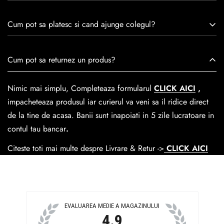
remarcă prin tradiție, maestrie și angajament față de
Consulta ghidul de marime de mai jos.
satisfacția clienților.Fiecare pereche de încălțăminte Caspian
Cum pot sa platesc si cand ajunge colegul?
este creată cu mândrie de meșteri pricepuți, care aduc la
viață nu doar pantofi, ci opere de artă care transcend
Se poate achita cu cardul online dar si numerar la livrare. In
Cum pot sa returnez un produs?
trecerea timpului.
medie livrarea dureaza
1-2 zile
lucratoare prin
GLS Courier
dar se poate alege cand finalzati comanda si predare la
Nimic mai simplu, Completeaza formularul
CLICK AICI
,
Easybox-ul Emag.
impacheteaza produsul iar curierul va veni sa il ridice direct
Cosul de livrare
este 15 lei pentru o comanda mai mica de
de la tine de acasa. Banii sunt inapoiati in 5 zile lucratoare in
390 lei si Gratuit pentru o comanda de peste 390 lei.
contul tau bancar
.
Citeste toti mai multe despre Livrare & Retur ->
CLICK AICI
EVALUAREA MEDIE A MAGAZINULUI
4.9