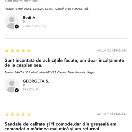
No, I'm not
Yes, I am
Sunt toarte comode
Produs:
Pantofi Dama, Caspian, Cas-01, Casual, Piele Naturala, Alb
Rodi A.
CLUJ-NAPOCA, CJ
5
★★★★★
ACUM 2 SĂPTĂMÂNI
Sunt încântată de achizițiile făcute, am doar încălțăminte
de la caspian sea.
Produs:
SANDALE Barbati, Mels-MEL-J23, Cazual, Piele Naturala, Negru
GEORGETA S.
BRAȘOV, BV
5
★★★★★
ACUM 2 SĂPTĂMÂNI
Sandale de calitate și ff.comode,dar din greșeală am
comandat o mărimea mai mică și am returnat