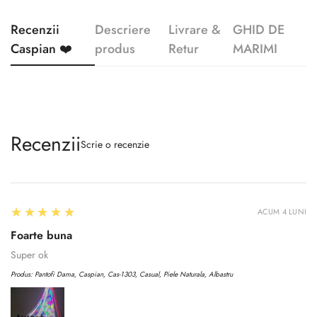
Recenzii
Descriere
Livrare &
GHID DE
Caspian ❤️
produs
Retur
MARIMI
Recenzii
Scrie o recenzie
5
★★★★★
ACUM 4 LUNI
Foarte buna
Super ok
Produs:
Pantofi Dama, Caspian, Cas-1303, Casual, Piele Naturala, Albastru