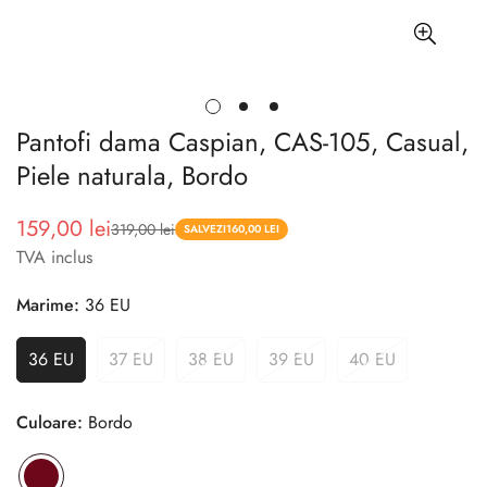
Pantofi dama Caspian, CAS-105, Casual,
Piele naturala, Bordo
159,00 lei
319,00 lei
Pret
Pret
SALVEZI
160,00 LEI
TVA inclus
redus
Marime:
36 EU
36 EU
37 EU
38 EU
39 EU
40 EU
Culoare:
Bordo