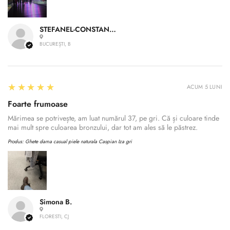
STEFANEL-CONSTANTIN A.
BUCUREȘTI, B
5
★★★★★
ACUM 5 LUNI
Foarte frumoase
Mărimea se potrivește, am luat numărul 37, pe gri. Că și culoare tinde
mai mult spre culoarea bronzului, dar tot am ales să le păstrez.
Produs:
Ghete dama casual piele naturala Caspian Iza gri
Simona B.
FLORESTI, CJ