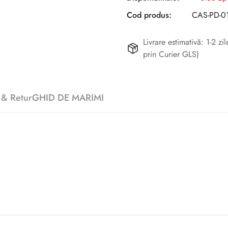
Cod produs:
CAS-PD-01
Livrare estimativă: 1-2 z
prin Curier GLS)
 & Retur
GHID DE MARIMI