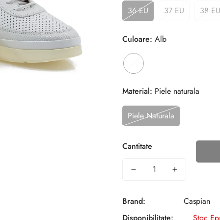
36 EU
37 EU
38 E
Culoare:
Alb
Material:
Piele naturala
Piele Naturala
Cantitate
Brand:
Caspian
Disponibilitate:
Stoc Ep