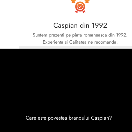
Caspian din 1992
Suntem prezenti pe piata romaneasca din 1992.
Experienta si Calitatea ne recomanda.
Care este povestea brandului Caspian?