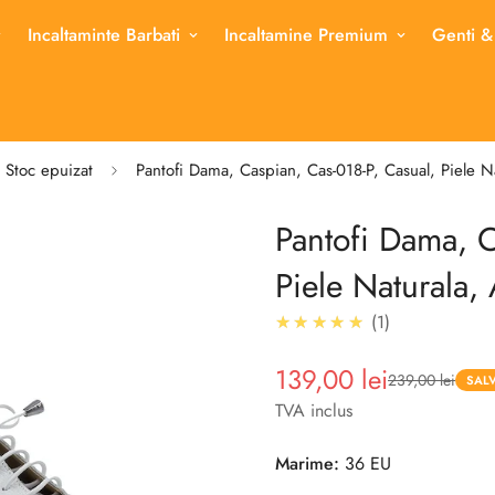
Incaltaminte Barbati
Incaltamine Premium
Genti &
Stoc epuizat
Pantofi Dama, Caspian, Cas-018-P, Casual, Piele Na
Pantofi Dama, C
Piele Naturala,
5.0
★★★★★
1
139,00 lei
239,00 lei
Pret
Pret
SALV
redus
TVA inclus
Marime:
36 EU