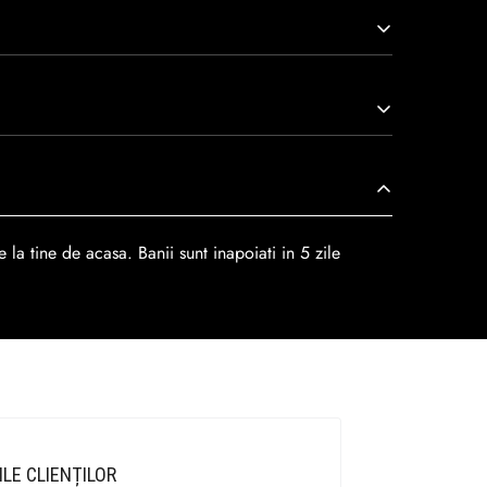
arcă prin tradiție, maestrie și angajament față de
viață nu doar pantofi, ci opere de artă care transcend
r
dar se poate alege cand finalzati comanda si
 la tine de acasa. Banii sunt inapoiati in 5 zile
ILE CLIENȚILOR