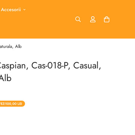
 Accesorii
turala, Alb
aspian, Cas-018-P, Casual,
 Alb
EZI
100,00 LEI