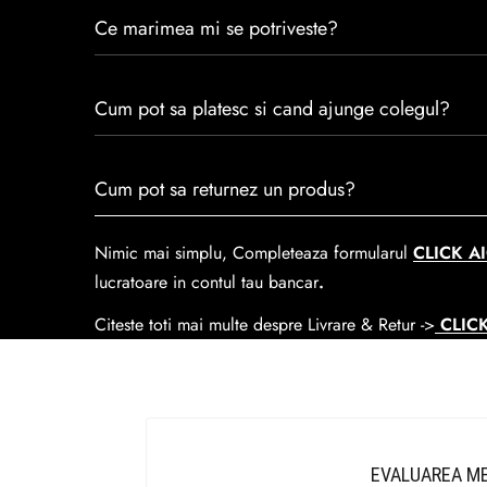
Caspian este un brand romanesc infiintat in 1992. Cu 
Ce marimea mi se potriveste?
satisfacția clienților.Fiecare pereche de încălțăminte
trecerea timpului.
Consulta ghidul de marime de mai jos.
Cum pot sa platesc si cand ajunge colegul?
Se poate achita cu cardul online dar si numerar la liv
Cum pot sa returnez un produs?
predare la
Easybox-ul Emag.
Cosul de livrare
este 15 lei pentru o comanda mai mi
Nimic mai simplu, Completeaza formularul
CLICK AI
lucratoare in contul tau bancar
.
Citeste toti mai multe despre Livrare & Retur ->
CLICK
EVALUAREA ME