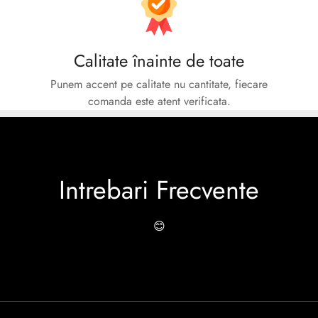
Calitate înainte de toate
Punem accent pe calitate nu cantitate, fiecare
comanda este atent verificata.
Intrebari Frecvente
😊