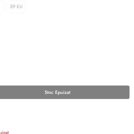
U
39 EU
Stoc Epuizat
uizat