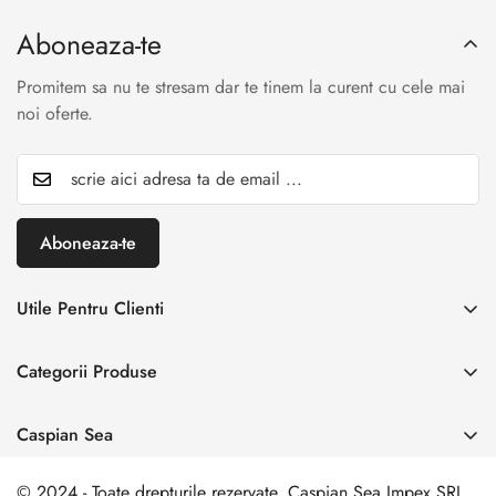
Aboneaza-te
Promitem sa nu te stresam dar te tinem la curent cu cele mai
noi oferte.
Aboneaza-te
Utile Pentru Clienti
INREGISTREAZA RETUR
Categorii Produse
Creaza cont
Acasă
Autentificare cont
Caspian Sea
Incaltaminte Dama
Livrare & Retur
Adresa:
Spl. Unirii nr. 160, Sector 4, Bucuresti
Incaltaminte Barbati
© 2024 - Toate drepturile rezervate. Caspian Sea Impex SRL