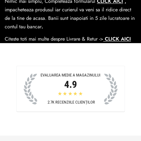
Nimic mai simplu, Completeaza formularul
CLICK AICI
,
Easybox-ul Emag.
impacheteaza produsul iar curierul va veni sa il ridice direct
Cosul de livrare
este 15 lei pentru o comanda mai mica de
de la tine de acasa. Banii sunt inapoiati in 5 zile lucratoare in
390 lei si Gratuit pentru o comanda de peste 390 lei.
contul tau bancar
.
Citeste toti mai multe despre Livrare & Retur ->
CLICK AICI
EVALUAREA MEDIE A MAGAZINULUI
4.9
★★★★★
2.7K
RECENZIILE CLIENȚILOR