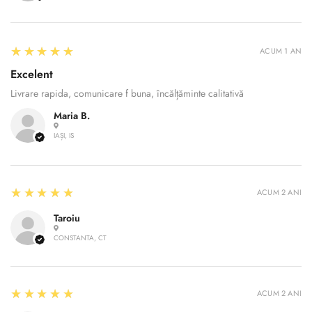
5
★★★★★
ACUM 1 AN
Excelent
Livrare rapida, comunicare f buna, încălțăminte calitativă
Maria B.
IAȘI, IS
Confirm your age
5
★★★★★
ACUM 2 ANI
Are you 18 years old or older?
Taroiu
CONSTANTA, CT
No, I'm not
Yes, I am
5
★★★★★
ACUM 2 ANI