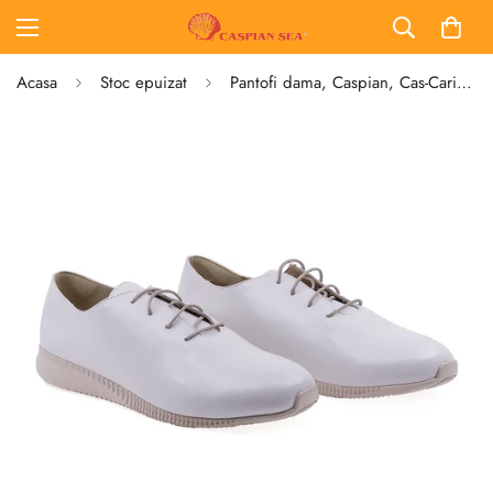
Acasa
Stoc epuizat
Pantofi dama, Caspian, Cas-Carina, casual, piele naturala, bej