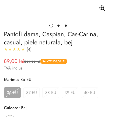
Pantofi dama, Caspian, Cas-Carina,
casual, piele naturala, bej
5.0
★★★★★
4
89,00 lei
239,00 lei
Pret
Pret
SALVEZI
150,00 LEI
TVA inclus
redus
Marime:
36 EU
36 EU
37 EU
38 EU
39 EU
40 EU
Culoare:
Bej