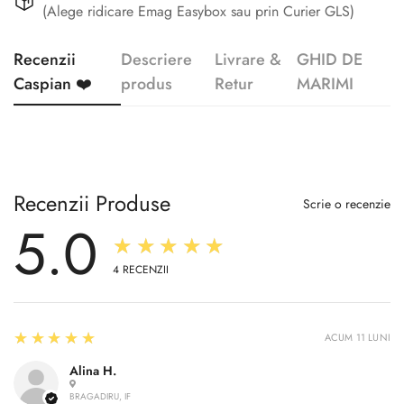
(Alege ridicare Emag Easybox sau prin Curier GLS)
Recenzii
Descriere
Livrare &
GHID DE
Caspian ❤️
produs
Retur
MARIMI
Recenzii Produse
Scrie o recenzie
5.0
★★★★★
4
RECENZII
5
★★★★★
ACUM 11 LUNI
Alina H.
BRAGADIRU, IF