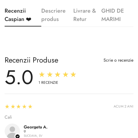
Recenzii
Descriere
Livrare &
GHID DE
Caspian ❤️
produs
Retur
MARIMI
Recenzii Produse
Scrie o recenzie
5.0
★★★★★
1
RECENZIE
5
★★★★★
ACUM 2 ANI
Cali
Georgeta A.
SUCEAVA, SV