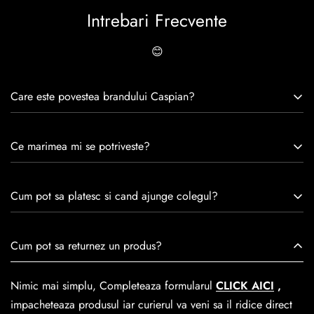
Intrebari Frecvente
😊
Care este povestea brandului Caspian?
Caspian este un brand romanesc infiintat in 1992. Cu o
Ce marimea mi se potriveste?
experiență de peste 30 de ani în industria modei, Caspian se
remarcă prin tradiție, maestrie și angajament față de
Consulta ghidul de marime de mai jos.
satisfacția clienților.Fiecare pereche de încălțăminte Caspian
Cum pot sa platesc si cand ajunge colegul?
este creată cu mândrie de meșteri pricepuți, care aduc la
viață nu doar pantofi, ci opere de artă care transcend
Se poate achita cu cardul online dar si numerar la livrare. In
Cum pot sa returnez un produs?
trecerea timpului.
medie livrarea dureaza
1-2 zile
lucratoare prin
GLS Courier
dar se poate alege cand finalzati comanda si predare la
Nimic mai simplu, Completeaza formularul
CLICK AICI
,
Easybox-ul Emag.
impacheteaza produsul iar curierul va veni sa il ridice direct