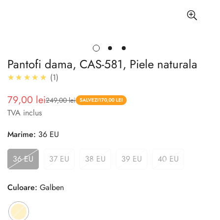
Pantofi dama, CAS-581, Piele naturala
5.0
★★★★★
1
79,00 lei
249,00 lei
Pret
Pret
SALVEZI
170,00 LEI
TVA inclus
redus
Marime:
36 EU
36 EU
37 EU
38 EU
39 EU
40 EU
Culoare:
Galben