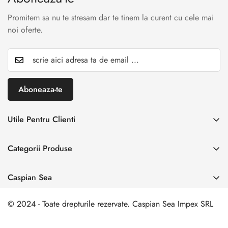
Promitem sa nu te stresam dar te tinem la curent cu cele mai
noi oferte.
Aboneaza-te
Utile Pentru Clienti
INREGISTREAZA RETUR
Categorii Produse
Creaza cont
Acasă
Autentificare cont
Caspian Sea
Incaltaminte Dama
Livrare & Retur
Adresa:
Spl. Unirii nr. 160, Sector 4, Bucuresti
Incaltaminte Barbati
© 2024 - Toate drepturile rezervate. Caspian Sea Impex SRL
Contact
0 729 006 003
Incaltamine Premium
comanda@caspiansea.ro