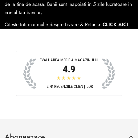
Cosul de livrare
este 15 lei pentru o comanda mai mica de
de la tine de acasa. Banii sunt inapoiati in 5 zile lucratoare in
390 lei si Gratuit pentru o comanda de peste 390 lei.
contul tau bancar
.
Citeste toti mai multe despre Livrare & Retur ->
CLICK AICI
EVALUAREA MEDIE A MAGAZINULUI
4.9
★★★★★
2.7K
RECENZIILE CLIENȚILOR
Aboneaza-te