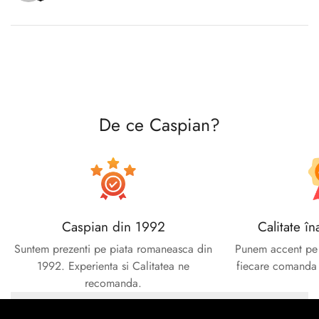
Confirm your age
Are you 18 years old or older?
No, I'm not
Yes, I am
De ce Caspian?
Caspian din 1992
Calitate în
Suntem prezenti pe piata romaneasca din
Punem accent pe c
1992. Experienta si Calitatea ne
fiecare comanda e
recomanda.