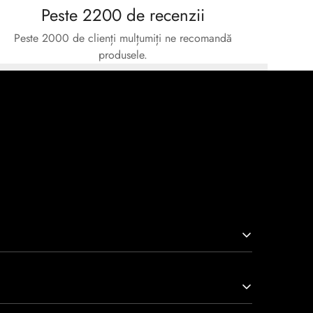
Peste 2200 de recenzii
Peste 2000 de clienți mulțumiți ne recomandă
produsele.
arcă prin tradiție, maestrie și angajament față de
viață nu doar pantofi, ci opere de artă care transcend