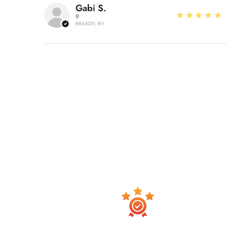
Gabi S.
5
★★★★★
BRASOV, BV