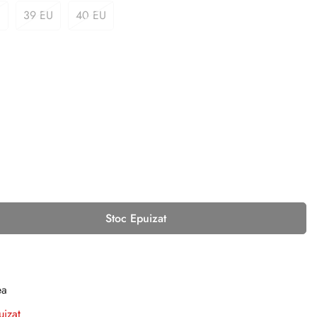
U
39 EU
40 EU
Stoc Epuizat
ea
uizat