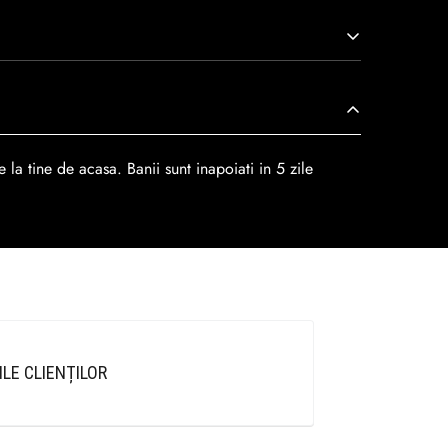
r
dar se poate alege cand finalzati comanda si
 la tine de acasa. Banii sunt inapoiati in 5 zile
ILE CLIENȚILOR