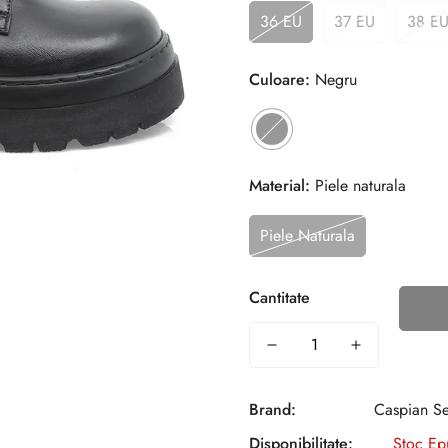
36 EU
37 EU
38 E
Culoare:
Negru
Material:
Piele naturala
Piele Naturala
Cantitate
Brand:
Caspian S
Disponibilitate:
Stoc Ep