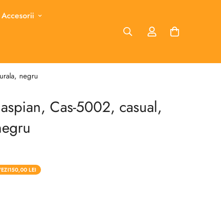
 Accesorii
urala, negru
aspian, Cas-5002, casual,
negru
EZI
150,00 LEI