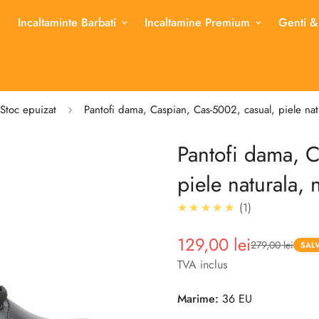
Incaltaminte Barbati
Incaltamine Premium
Genti &
Stoc epuizat
Pantofi dama, Caspian, Cas-5002, casual, piele nat
Pantofi dama, C
piele naturala, 
5.0
★★★★★
1
129,00 lei
279,00 lei
Pret
Pret
SALV
redus
TVA inclus
Marime:
36 EU