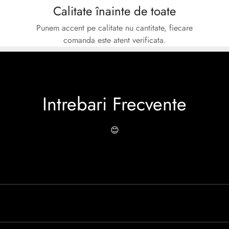
Calitate înainte de toate
Punem accent pe calitate nu cantitate, fiecare
comanda este atent verificata.
Intrebari Frecvente
😊
o experiență de peste 30 de ani în industria modei, Caspian se rem
 Caspian este creată cu mândrie de meșteri pricepuți, care aduc la 