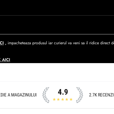
rare. In medie livrarea dureaza
1-2 zile
lucratoare prin
GLS Courie
ca de 390 lei si Gratuit pentru o comanda de peste 390 lei.
CI
,
impacheteaza produsul iar curierul va veni sa il ridice direct de
 AICI
4.9
DIE A MAGAZINULUI
2.7K
RECENZI
★★★★★