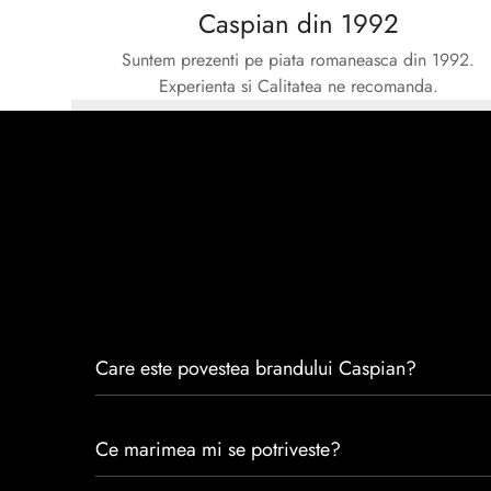
Caspian din 1992
Suntem prezenti pe piata romaneasca din 1992.
Experienta si Calitatea ne recomanda.
Care este povestea brandului Caspian?
Caspian este un brand romanesc infiintat in 1992. Cu 
Ce marimea mi se potriveste?
satisfacția clienților.Fiecare pereche de încălțăminte