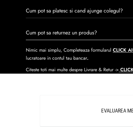
trecerea timpului.
Consulta ghidul de marime de mai jos.
Cum pot sa platesc si cand ajunge colegul?
Se poate achita cu cardul online dar si numerar la liv
Cum pot sa returnez un produs?
predare la
Easybox-ul Emag.
Cosul de livrare
este 15 lei pentru o comanda mai mi
Nimic mai simplu, Completeaza formularul
CLICK AI
lucratoare in contul tau bancar
.
Citeste toti mai multe despre Livrare & Retur ->
CLICK
EVALUAREA ME