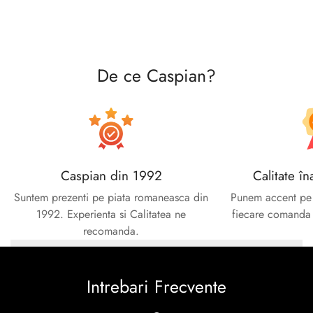
De ce Caspian?
Caspian din 1992
Calitate în
Suntem prezenti pe piata romaneasca din
Punem accent pe c
1992. Experienta si Calitatea ne
fiecare comanda e
recomanda.
Intrebari Frecvente