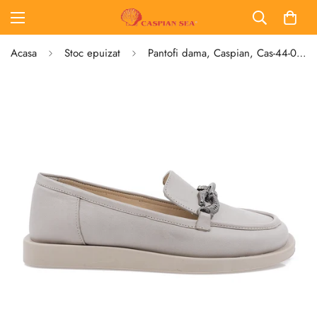
Acasa
Stoc epuizat
Pantofi dama, Caspian, Cas-44-01, casual, piele naturala, gri