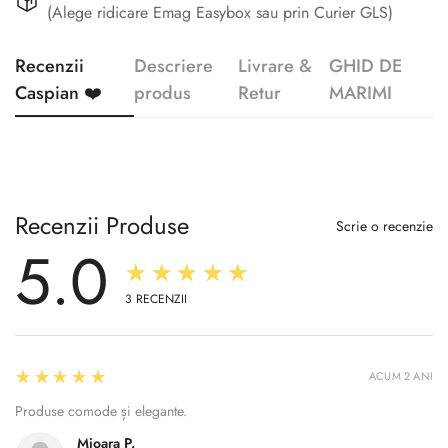
(Alege ridicare Emag Easybox sau prin Curier GLS)
Recenzii
Descriere
Livrare &
GHID DE
Caspian ❤️
produs
Retur
MARIMI
Recenzii Produse
Scrie o recenzie
5.0
★★★★★
3
RECENZII
5
★★★★★
ACUM 2 ANI
Produse comode și elegante.
Mioara P.