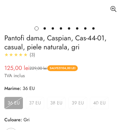
Pantofi dama, Caspian, Cas-44-01,
casual, piele naturala, gri
5.0
★★★★★
3
125,00 lei
229,00 lei
Pret
Pret
SALVEZI
104,00 LEI
TVA inclus
redus
Marime:
36 EU
36 EU
37 EU
38 EU
39 EU
40 EU
Culoare:
Gri