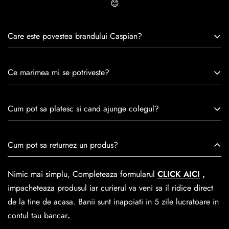
😊
Care este povestea brandului Caspian?
Caspian este un brand romanesc infiintat in 1992. Cu o
Ce marimea mi se potriveste?
experiență de peste 30 de ani în industria modei, Caspian se
remarcă prin tradiție, maestrie și angajament față de
Consulta ghidul de marime de mai jos.
satisfacția clienților.Fiecare pereche de încălțăminte Caspian
Cum pot sa platesc si cand ajunge colegul?
este creată cu mândrie de meșteri pricepuți, care aduc la
viață nu doar pantofi, ci opere de artă care transcend
Se poate achita cu cardul online dar si numerar la livrare. In
Cum pot sa returnez un produs?
trecerea timpului.
medie livrarea dureaza
1-2 zile
lucratoare prin
GLS Courier
dar se poate alege cand finalzati comanda si predare la
Nimic mai simplu, Completeaza formularul
CLICK AICI
,
Easybox-ul Emag.
impacheteaza produsul iar curierul va veni sa il ridice direct
Cosul de livrare
este 15 lei pentru o comanda mai mica de
de la tine de acasa. Banii sunt inapoiati in 5 zile lucratoare in
390 lei si Gratuit pentru o comanda de peste 390 lei.
contul tau bancar
.