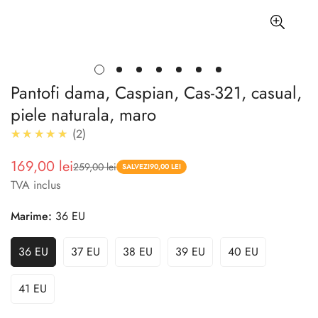
Pantofi dama, Caspian, Cas-321, casual,
piele naturala, maro
5.0
★★★★★
2
169,00 lei
259,00 lei
Pret
Pret
SALVEZI
90,00 LEI
TVA inclus
redus
Marime:
36 EU
36 EU
37 EU
38 EU
39 EU
40 EU
41 EU