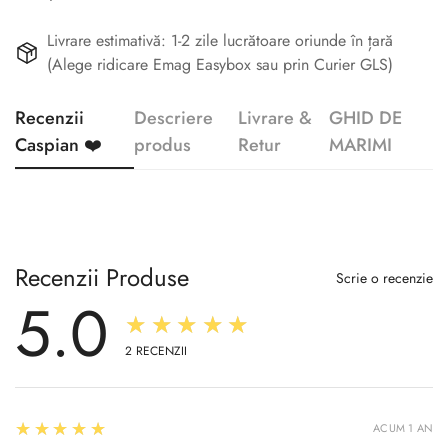
Livrare estimativă: 1-2 zile lucrătoare oriunde în țară
(Alege ridicare Emag Easybox sau prin Curier GLS)
Recenzii
Descriere
Livrare &
GHID DE
Caspian ❤️
produs
Retur
MARIMI
Recenzii Produse
Scrie o recenzie
5.0
★★★★★
2
RECENZII
5
★★★★★
ACUM 1 AN