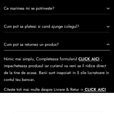
Caspian este un brand romanesc infiintat in 1992. Cu o
Ce marimea mi se potriveste?
experiență de peste 30 de ani în industria modei, Caspian se
remarcă prin tradiție, maestrie și angajament față de
Consulta ghidul de marime de mai jos.
satisfacția clienților.Fiecare pereche de încălțăminte Caspian
Cum pot sa platesc si cand ajunge colegul?
este creată cu mândrie de meșteri pricepuți, care aduc la
viață nu doar pantofi, ci opere de artă care transcend
Se poate achita cu cardul online dar si numerar la livrare. In
Cum pot sa returnez un produs?
trecerea timpului.
medie livrarea dureaza
1-2 zile
lucratoare prin
GLS Courier
dar se poate alege cand finalzati comanda si predare la
Nimic mai simplu, Completeaza formularul
CLICK AICI
,
Easybox-ul Emag.
impacheteaza produsul iar curierul va veni sa il ridice direct
Cosul de livrare
este 15 lei pentru o comanda mai mica de
de la tine de acasa. Banii sunt inapoiati in 5 zile lucratoare in
390 lei si Gratuit pentru o comanda de peste 390 lei.
contul tau bancar
.
Citeste toti mai multe despre Livrare & Retur ->
CLICK AICI