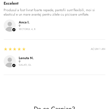
Excelent
Produsul a fost livrat foarte repede, pantofii sunt flexibili, moi si
elasticul e un mare avantaj pentru zilele cu picioare umflate.
Anca I.
SECTORUL 4, B
Confirm your age
Are you 18 years old or older?
5
★★★★★
ACUM 1 AN
Lenuta N.
No, I'm not
Yes, I am
GALATI, GL
De ce Caspian?