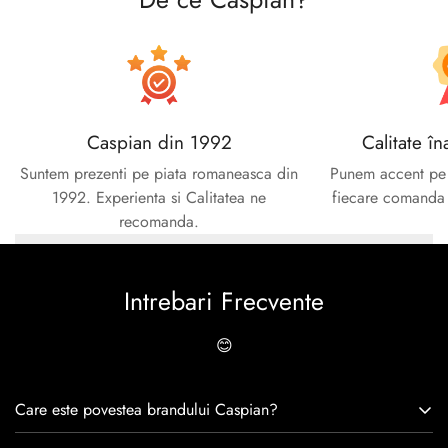
Caspian din 1992
Calitate în
Suntem prezenti pe piata romaneasca din
Punem accent pe c
1992. Experienta si Calitatea ne
fiecare comanda e
recomanda.
Intrebari Frecvente
😊
Care este povestea brandului Caspian?