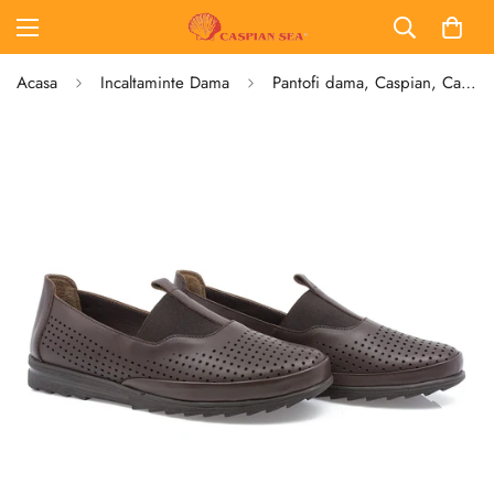
Acasa
Incaltaminte Dama
Pantofi dama, Caspian, Cas-321, casual, piele naturala, maro